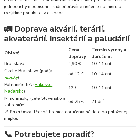
jednoduchým popisom – radi pripravíme riešenie na mieru a
rozšírime ponuku aj v e-shope.
🚛 Doprava akvárií, terárií,
akvaterárií, insektárií a paludárií
Cena
Termín výroby a
Oblasť
dopravy
doručenia
Bratislava
4,90 €
10–14 dní
Okolie Bratislavy (podľa
od 12 €
10–14 dní
mapky
)
Pohraničie BA (
Rakúsko,
12 €
10–14 dní
Maďarsko
)
Mimo mapky (celé Slovensko a
od 25 €
21 dní
zahraničie)
📍
Poznámka:
Presné hranice doručenia nájdete na priloženej
mapke.
📞 Potrebujete poradiť?