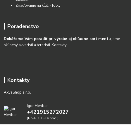
Zriaďovanie na kĺúč - fotky
Poradenstvo
Dokážeme Vám poradiť pri výrobe aj ohľadne sortimentu
, sme
skúsený akvaristi a teraristi.
Kontakty
Kontakty
AkvaShop s.r.o.
Igor Heriban
+421915272027
(Po-Pia, 8-16 hod.)
akvashop@gmail.com