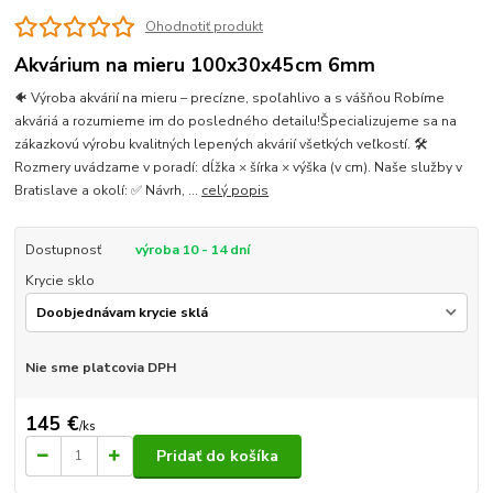
Ohodnotiť produkt
Akvárium na mieru 100x30x45cm 6mm
🐠 Výroba akvárií na mieru – precízne, spoľahlivo a s vášňou Robíme
akváriá a rozumieme im do posledného detailu!Špecializujeme sa na
zákazkovú výrobu kvalitných lepených akvárií všetkých veľkostí. 🛠
Rozmery uvádzame v poradí: dĺžka × šírka × výška (v cm). Naše služby v
Bratislave a okolí: ✅ Návrh, ...
celý popis
Dostupnosť
výroba 10 - 14 dní
Krycie sklo
Nie sme platcovia DPH
145 €
/
ks
Pridať do košíka