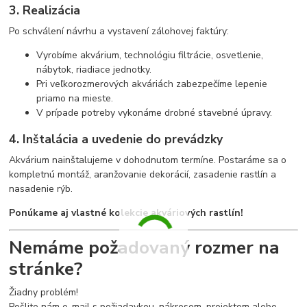
3. Realizácia
Po schválení návrhu a vystavení zálohovej faktúry:
Vyrobíme akvárium, technológiu filtrácie, osvetlenie,
nábytok, riadiace jednotky.
Pri veľkorozmerových akváriách zabezpečíme lepenie
priamo na mieste.
V prípade potreby vykonáme drobné stavebné úpravy.
4. Inštalácia a uvedenie do prevádzky
Akvárium nainštalujeme v dohodnutom termíne. Postaráme sa o
kompletnú montáž, aranžovanie dekorácií, zasadenie rastlín a
nasadenie rýb.
Ponúkame aj vlastné kolekcie akváriových rastlín!
Nemáme požadovaný rozmer na
stránke?
Žiadny problém!
Pošlite nám e-mail s požiadavkou, nákresom, projektom alebo