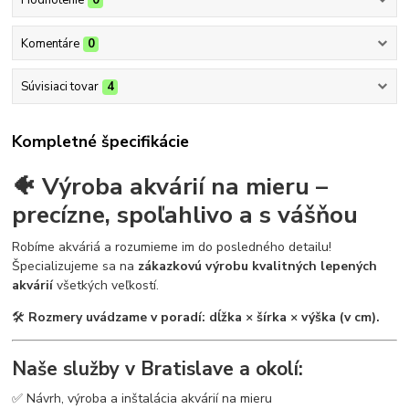
Hodnotenie
0
Komentáre
0
Súvisiaci tovar
4
Kompletné špecifikácie
🐠 Výroba akvárií na mieru –
precízne, spoľahlivo a s vášňou
Robíme akváriá a rozumieme im do posledného detailu!
Špecializujeme sa na
zákazkovú výrobu kvalitných lepených
akvárií
všetkých veľkostí.
🛠
Rozmery uvádzame v poradí: dĺžka × šírka × výška (v cm).
Naše služby v Bratislave a okolí:
✅ Návrh, výroba a inštalácia akvárií na mieru