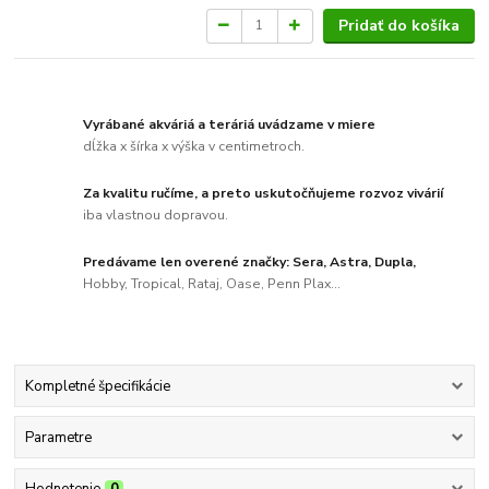
Pridať do košíka
Vyrábané akváriá a teráriá uvádzame v miere
dĺžka x šírka x výška v centimetroch.
Za kvalitu ručíme, a preto uskutočňujeme rozvoz vivárií
iba vlastnou dopravou.
Predávame len overené značky: Sera, Astra, Dupla,
Hobby, Tropical, Rataj, Oase, Penn Plax...
Kompletné špecifikácie
Parametre