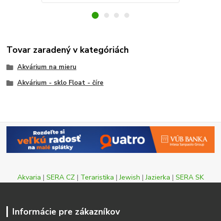
Tovar zaradený v kategóriách
Akvárium na mieru
Akvárium - sklo Float - číre
Akvaria
|
SERA CZ
|
Teraristika
|
Jewish
|
Jazierka
|
SERA SK
Informácie pre zákazníkov