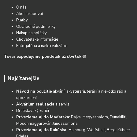
O nás
Ako nakupovať
Platby
Obchodné podmienky
Nákup na splátky
Chovateľské informácie
Fotogaléria a naše realizácie
Tovar expedujeme pondelok až štvrtok
🟢
Najčítanejšie
Návod na použitie
akvárií, akvaterárií, terárií a niekoľko rád a
upozornení
Akvárium realizácia
a servis
Bratislavský kuriér
Privezieme aj do Maďarska:
Rajka, Hegyeshalom, Dunakiliti,
Mosonmagyarovár, Janossomoria
Privezieme aj do Rakúska:
Hainburg, Wolfsthal, Berg, Kittsee,
Edelsal