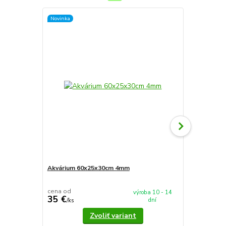
Novinka
Novinka
Akvárium 60x25x30cm 4mm
Akvárium 5
cena od
cena od
výroba 10 - 14
35 €
37,90 €
dní
/
ks
/
k
Zvoliť variant