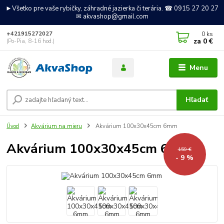
►Všetko pre vaše rybičky, záhradné jazierka či terária. ☎ 0915 27 20 27
✉ akvashop@gmail.com
0
ks
+421915272027
za
0 €
(Po-Pia, 8-16 hod.)
Menu
Hľadať
Úvod
Akvárium na mieru
Akvárium 100x30x45cm 6mm
Akvárium 100x30x45cm 6mm
159 €
- 9 %