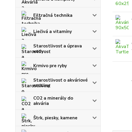
Filtračná technika
Liečivá a vitamíny
Starostlivosť a úprava
vody
Krmivo pre ryby
Starostlivosť o akváriové
rastliny
CO2 a minerály do
akvária
Štrk, piesky, kamene