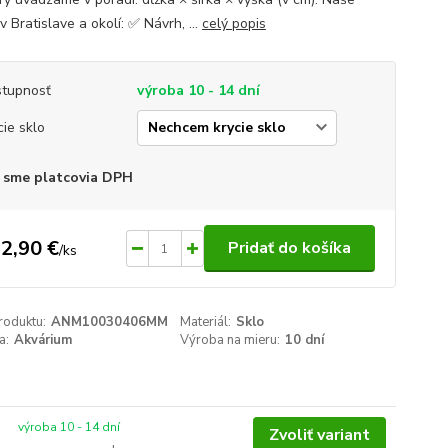
v Bratislave a okolí: ✅ Návrh, ...
celý popis
tupnosť
výroba 10 - 14 dní
cie sklo
 sme platcovia DPH
2,90 €
Pridať do košíka
/
ks
roduktu:
ANM10030406MM
Materiál:
Sklo
a:
Akvárium
Výroba na mieru:
10 dní
výroba 10 - 14 dní
Zvoliť variant