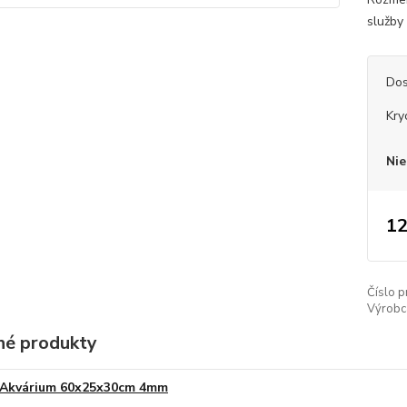
služby 
Dos
Kry
Nie
12
Číslo p
Výrobc
é produkty
Akvárium 60x25x30cm 4mm