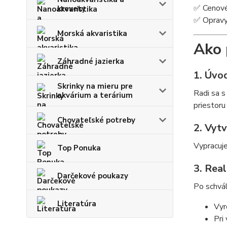
✅ Cenové
krevety
✅ Opravy 
Morská akvaristika
Ako 
Záhradné jazierka
1. Úvo
Skrinky na mieru pre
Radi sa s
akvárium a terárium
priestoru
Chovateľské potreby
2. Vyt
Vypracuje
Top Ponuka
3. Real
Darčekové poukazy
Po schvál
Literatúra
Vyr
Pri