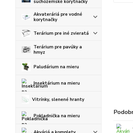
suchozemské korytnačky
Akvateráriá pre vodné
korytnačky
Terárium pre iné zvieratá
Terárium pre pavúky a
hmyz
Paludárium na mieru
Insektárium na mieru
Vitrínky, slenené hranty
Podobn
Pokladnička na mieru
Akváriá a komplety