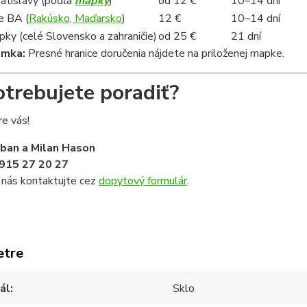
ratislavy (podľa
mapky
)
od 12 €
10–14 dní
e BA (
Rakúsko, Maďarsko
)
12 €
10–14 dní
ky (celé Slovensko a zahraničie)
od 25 €
21 dní
ámka:
Presné hranice doručenia nájdete na priloženej mapke.
otrebujete poradiť?
e vás!
iban a Milan Hason
915 27 20 27
 nás kontaktujte cez
dopytový formulár
.
etre
ál
Sklo