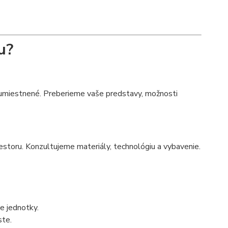
u?
 umiestnené. Preberieme vaše predstavy, možnosti
estoru. Konzultujeme materiály, technológiu a vybavenie.
ce jednotky.
ste.