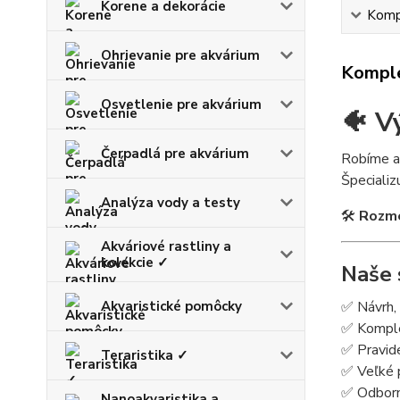
Korene a dekorácie
Kompl
Ohrievanie pre akvárium
Komple
Osvetlenie pre akvárium
🐠 V
Čerpadlá pre akvárium
Robíme a
Špeciali
Analýza vody a testy
🛠
Rozme
Akváriové rastliny a
kolekcie ✓
Naše 
Akvaristické pomôcky
✅ Návrh, 
✅ Komplet
✅ Pravide
Teraristika ✓
✅ Veľké p
✅ Odborné
Nanoakvaristika a