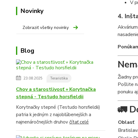
V p
Novinky
4. Inšt
Akvárium 
Zobraziť všetky novinky
nasadenie
Ponúkame
Blog
Nemá
Žiadny p
23.08.2025
Teraristika
Pošlite n
Chov a starostlivosť » Korytnačka
ponuku aj
stepná - Testudo horsfieldii
🚛 Do
Korytnačky stepné (Testudo horsfieldii)
patria k jedným z najobľúbenejších a
najnenáročnejších druhov
čítať celé
Oblasť
Bratislav