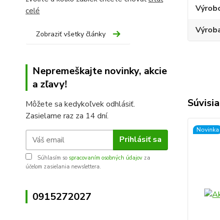
Výrob
celé
Výroba
Zobraziť všetky články
Nepremeškajte novinky, akcie
a zľavy!
Súvisia
Môžete sa kedykoľvek odhlásiť.
Zasielame raz za 14 dní.
Novinka
Prihlásiť sa
Súhlasím so
spracovaním osobných údajov
za
účelom zasielania newslettera.
0915272027