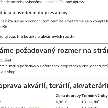
rípade potreby vykonáme drobné stavebné úpravy.
alácia a uvedenie do prevádzky
nainštalujeme v dohodnutom termíne. Postaráme sa o kompletnú 
 rýb.
 aj vlastné kolekcie akváriových rastlín!
me požadovaný rozmer na strá
roblém!
ám e-mail s požiadavkou, nákresom, projektom alebo jednoduchým
 v e-shope.
prava akvárií, terárií, akvaterárií
Cena dopravy
Termín výroby
a
4,90 €
10–14 dní