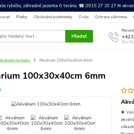
še rybičky, záhradné jazierka či terária. ☎ 0915 27 20 27 ✉ akv
povať
Platby
Obchodné podmienky
O nás
Ochrana súkromia
Neviet
Hľadať
+421
(Po-Pi
kvárium na mieru
Akvárium 100x30x40cm 6mm
árium 100x30x40cm 6mm
Akvá
🐠 Výr
akvári
zákazk
Rozmer