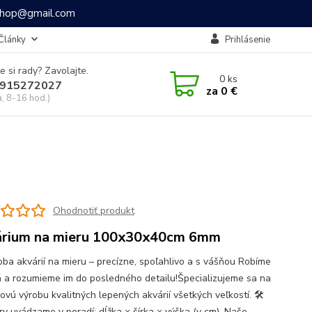
ashop@gmail.com
Články
Prihlásenie
e si rady? Zavolajte.
0
ks
915272027
za
0 €
a, 8-16 hod.)
Ohodnotiť produkt
rium na mieru 100x30x40cm 6mm
oba akvárií na mieru – precízne, spoľahlivo a s vášňou Robíme
á a rozumieme im do posledného detailu!Špecializujeme sa na
ovú výrobu kvalitných lepených akvárií všetkých veľkostí. 🛠
y uvádzame v poradí: dĺžka × šírka × výška (v cm). Naše