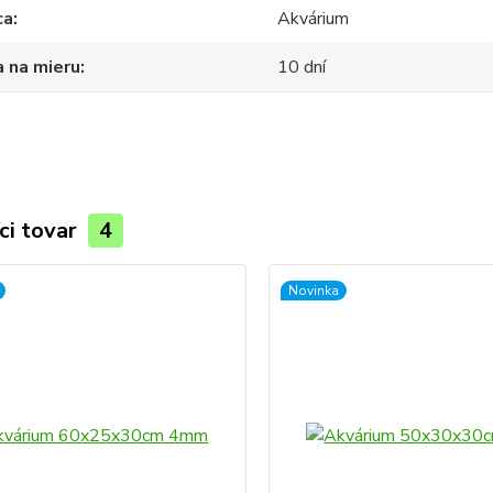
ca
Akvárium
 na mieru
10 dní
ci tovar
4
Novinka