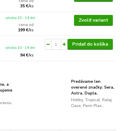
cena od
35 €
/
ks
výroba 10 - 14 dní
Zvoliť variant
cena od
199 €
/
ks
Pridať do košíka
výroba 10 - 14 dní
94 €
/
ks
Predávame len
me, a
overené značky: Sera,
ňujeme
Astra, Dupla,
Hobby, Tropical, Rataj,
pravou.
Oase, Penn Plax...