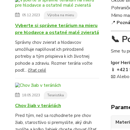
Okolie B
Pohraniči
Mimo map
05.12.2023
Výroba na mieru
📍
Pozn
Vyberte si správne terárium na mieru
pre hlodavce a ostatné malé zvieratá
📞 P
Správny chov zvierat a hlodavcov
umožňuje naplňovať ich prirodzené
Sme tu pr
potreby a tým prispieva k ich životnej
Igor Her
pohode a zdraviu. Rozmer terária voľte
📱
+421 
podľ...
čítať celé
📧 Alebo
18.05.2023
Teraristika
Chov žiab v teráriách
Param
Pred tým, než sa rozhodnete pre chov
Materi
žiab, starostlivo si premyslite, aký druh
zvolíte a koľko žabiek chcete chovať
čítať