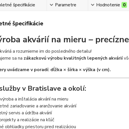
etné špecifikácie
Parametre
Hodnotenie
0
tné špecifikácie
ýroba akvárií na mieru – precízne
kváriá a rozumieme im do posledného detailu!
zujeme sa na
zákazkovú výrobu kvalitných lepených akvárií
vše
ry uvádzame v poradí: dĺžka × šírka × výška (v cm).
služby v Bratislave a okolí:
výroba a inštalácia akvárií na mieru
né zariaďovanie a aranžovanie akvárií
lný servis a údržba akvárií
rojekty a realizácie na kľúč
 obhliadky priestoru pred realizáciou