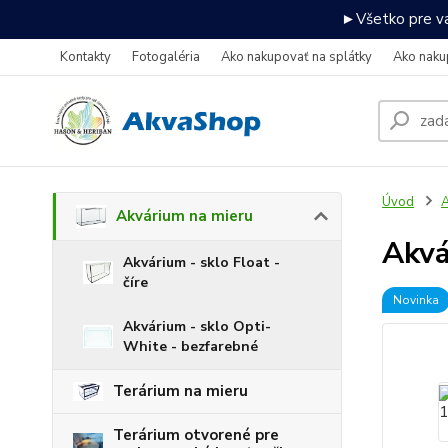
►Všetko pre va
Kontakty
Fotogaléria
Ako nakupovať na splátky
Ako naku
Úvod
A
Akvárium na mieru
Akv
Akvárium - sklo Float -
číre
Novinka
Akvárium - sklo Opti-
White - bezfarebné
Terárium na mieru
Terárium otvorené pre