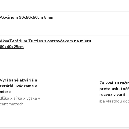
Akvárium 90x50x50cm 8mm
AkvaTerárium Turtles s ostrovčekom na mieru
60x40x25cm
Vyrábané akváriá a
Za kvalitu ručí
teráriá uvádzame v
preto uskutoč
miere
rozvoz vivárií
dĺžka x šírka x výška v
iba vlastnou do
centimetroch.