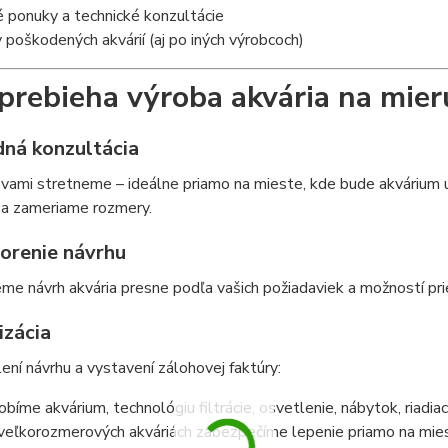
 ponuky a technické konzultácie
poškodených akvárií (aj po iných výrobcoch)
prebieha výroba akvária na mier
dná konzultácia
 vami stretneme – ideálne priamo na mieste, kde bude akvárium
 a zameriame rozmery.
vorenie návrhu
me návrh akvária presne podľa vašich požiadaviek a možností pri
izácia
ení návrhu a vystavení zálohovej faktúry:
obíme akvárium, technológiu filtrácie, osvetlenie, nábytok, riadia
 veľkorozmerových akváriách zabezpečíme lepenie priamo na mie