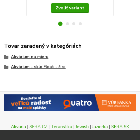
Zvoliť variant
Tovar zaradený v kategóriách
Akvárium na mieru
Akvárium - sklo Float - číre
Akvaria
|
SERA CZ
|
Teraristika
|
Jewish
|
Jazierka
|
SERA SK