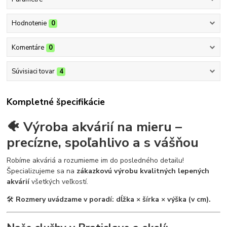
Hodnotenie
0
Komentáre
0
Súvisiaci tovar
4
Kompletné špecifikácie
🐠 Výroba akvárií na mieru –
precízne, spoľahlivo a s vášňou
Robíme akváriá a rozumieme im do posledného detailu!
Špecializujeme sa na
zákazkovú výrobu kvalitných lepených
akvárií
všetkých veľkostí.
🛠
Rozmery uvádzame v poradí: dĺžka × šírka × výška (v cm).