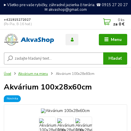
►Všetko pre vaše rybičky, záhradné jazierka či terária. ☎ 0915 27 20 27
✉ akvashop@gmail.com
0
ks
+421915272027
za
0 €
(Po-Pia, 8-16 hod.)
Menu
Hľadať
Úvod
Akvárium na mieru
Akvárium 100x28x60cm
Akvárium 100x28x60cm
Novinka