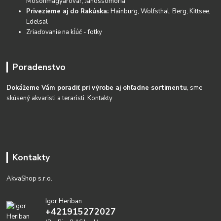
Mosonmagyarovár, Janossomoria
Privezieme aj do Rakúska:
Hainburg, Wolfsthal, Berg, Kittsee,
Edelsal
Zriaďovanie na kĺúč - fotky
Poradenstvo
Dokážeme Vám poradiť pri výrobe aj ohľadne sortimentu
, sme
skúsený akvaristi a teraristi.
Kontakty
Kontakty
AkvaShop s.r.o.
Igor Heriban
+421915272027