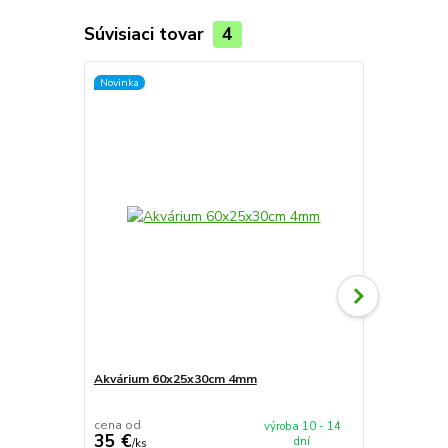
Súvisiaci tovar
4
Novinka
Novinka
Akvárium 60x25x30cm 4mm
Akvárium 5
cena od
cena od
výroba 10 - 14
35 €
37,90 €
dní
/
ks
/
k