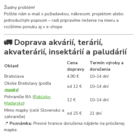
Žiadny problém!
Pošlite nám e-mail s požiadavkou, nákresom, projektom alebo
jednoduchým popisom – radi pripravíme riešenie na mieru a
rozšírime ponuku aj v e-shope.
🚛 Doprava akvárií, terárií,
akvaterárií, insektárií a paludárií
Cena
Termín výroby a
Oblasť
dopravy
doručenia
Bratislava
4,90 €
10–14 dní
Okolie Bratislavy (podľa
od 12 €
10–14 dní
mapky
)
Pohraničie BA (
Rakúsko,
12 €
10–14 dní
Maďarsko
)
Mimo mapky (celé Slovensko a
od 25 €
21 dní
zahraničie)
📍
Poznámka:
Presné hranice doručenia nájdete na priloženej
mapke.