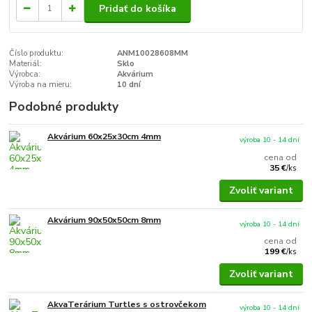
Pridať do košíka
Číslo produktu:
ANM10028608MM
Materiál:
Sklo
Výrobca:
Akvárium
Výroba na mieru:
10 dní
Podobné produkty
Akvárium 60x25x30cm 4mm
výroba 10 - 14 dní
cena od
35 €
/
ks
Zvoliť variant
Akvárium 90x50x50cm 8mm
výroba 10 - 14 dní
cena od
199 €
/
ks
Zvoliť variant
AkvaTerárium Turtles s ostrovčekom
výroba 10 - 14 dní