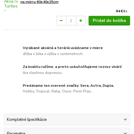
na mieru 60x40x25cm
94 €
/
ks
Pridať do košíka
Vyrábané akváriá a teráriá uvádzame v miere
dĺžka x šírka x výška v centimetroch.
Za kvalitu ručíme, a preto uskutočňujeme rozvoz vivárií
iba vlastnou dopravou.
Predávame len overené značky: Sera, Astra, Dupla,
Hobby, Tropical, Rataj, Oase, Penn Plax...
Kompletné špecifikácie
Parametre