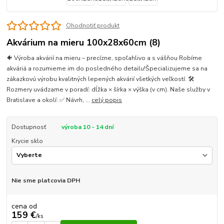
Ohodnotiť produkt
Akvárium na mieru 100x28x60cm (8)
🐠 Výroba akvárií na mieru – precízne, spoľahlivo a s vášňou Robíme
akváriá a rozumieme im do posledného detailu!Špecializujeme sa na
zákazkovú výrobu kvalitných lepených akvárií všetkých veľkostí. 🛠
Rozmery uvádzame v poradí: dĺžka × šírka × výška (v cm). Naše služby v
Bratislave a okolí: ✅ Návrh, ...
celý popis
Dostupnosť
výroba 10 - 14 dní
Krycie sklo
Nie sme platcovia DPH
cena od
159 €
/
ks