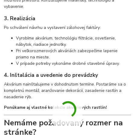
možností priestoru. Konzultujeme materiály, technológiu a
vybavenie.
3. Realizácia
Po schválení návrhu a vystavení zálohovej faktúry:
Vyrobíme akvárium, technológiu filtrácie, osvetlenie,
nábytok, riadiace jednotky.
Pri veľkorozmerových akváriách zabezpečíme lepenie
priamo na mieste.
V prípade potreby vykonáme drobné stavebné úpravy.
4. Inštalácia a uvedenie do prevádzky
Akvárium nainštalujeme v dohodnutom termíne. Postaráme sa o
kompletnú montáž, aranžovanie dekorácií, zasadenie rastlín a
nasadenie rýb.
Ponúkame aj vlastné kolekcie akváriových rastlín!
Nemáme požadovaný rozmer na
stránke?