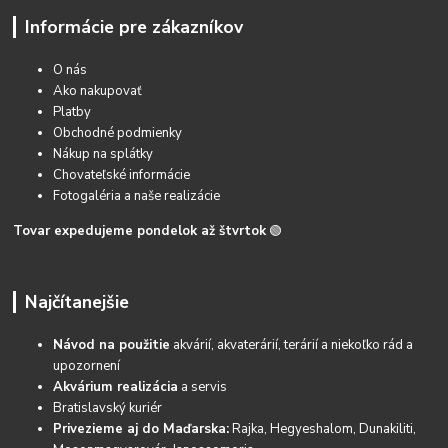
Informácie pre zákazníkov
O nás
Ako nakupovať
Platby
Obchodné podmienky
Nákup na splátky
Chovateľské informácie
Fotogaléria a naše realizácie
Tovar expedujeme pondelok až štvrtok
🟢
Najčítanejšie
Návod na použitie
akvárií, akvaterárií, terárií a niekoľko rád a
upozornení
Akvárium realizácia
a servis
Bratislavský kuriér
Privezieme aj do Maďarska:
Rajka, Hegyeshalom, Dunakiliti,