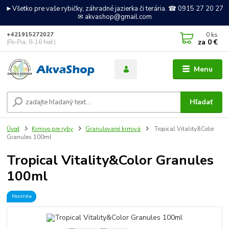
►Všetko pre vaše rybičky, záhradné jazierka či terária. ☎ 0915 27 20 27
✉ akvashop@gmail.com
0
ks
+421915272027
za
0 €
(Po-Pia, 8-16 hod.)
Menu
Hľadať
Úvod
Krmivo pre ryby
Granulované krmivá
Tropical Vitality&Color
Granules 100ml
Tropical Vitality&Color Granules
100ml
Novinka