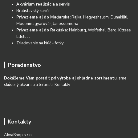
Akvárium realizácia
a servis
Bratislavský kuriér
Privezieme aj do Maďarska:
Rajka, Hegyeshalom, Dunakiliti,
Mosonmagyarovár, Janossomoria
Privezieme aj do Rakúska:
Hainburg, Wolfsthal, Berg, Kittsee,
Edelsal
Zriaďovanie na kĺúč - fotky
Poradenstvo
Dokážeme Vám poradiť pri výrobe aj ohľadne sortimentu
, sme
skúsený akvaristi a teraristi.
Kontakty
Kontakty
AkvaShop s.r.o.