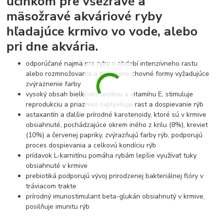
účinkom pre všežravé a
mäsožravé akváriové ryby
hľadajúce krmivo vo vode, alebo
pri dne akvária.
odporúčané najmä pre ryby v období intenzívneho rastu
alebo rozmnožovania a tiež aj pre chovné formy vyžadujúce
zvýraznenie farby
vysoký obsah bielkovín, lecitínu a vitamínu E, stimuluje
reprodukciu a priaznivo ovplyvňuje rast a dospievanie rýb
astaxantín a ďalšie prírodné karotenoidy, ktoré sú v krmive
obsiahnuté, pochádzajúce okrem iného z krilu (8%), kreviet
(10%) a červenej papriky, zvýrazňujú farby rýb, podporujú
proces dospievania a celkovú kondíciu rýb
prídavok L-karnitínu pomáha rybám lepšie využívať tuky
obsiahnuté v krmive
prebiotiká podporujú vývoj prirodzenej bakteriálnej flóry v
tráviacom trakte
prírodný imunostimulant beta-glukán obsiahnutý v krmive,
posilňuje imunitu rýb