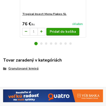
Tropical Insect Menu Flakes 5L
Tropical In
76 €
212 €
skladom
/
ks
/
ks
Pridať do košíka
Tovar zaradený v kategóriách
Granulované krmivá