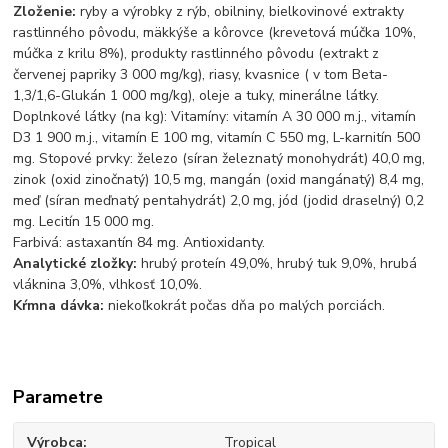
Zloženie:
ryby a výrobky z rýb, obilniny, bielkovinové extrakty
rastlinného pôvodu, mäkkýše a kôrovce (krevetová múčka 10%,
múčka z krilu 8%), produkty rastlinného pôvodu (extrakt z
červenej papriky 3 000 mg/kg), riasy, kvasnice ( v tom Beta-
1,3/1,6-Glukán 1 000 mg/kg), oleje a tuky, minerálne látky.
Doplnkové látky (na kg): Vitamíny: vitamín A 30 000 m.j., vitamín
D3 1 900 m.j., vitamín E 100 mg, vitamín C 550 mg, L-karnitín 500
mg. Stopové prvky: železo (síran železnatý monohydrát) 40,0 mg,
zinok (oxid zinočnatý) 10,5 mg, mangán (oxid mangánatý) 8,4 mg,
meď (síran meďnatý pentahydrát) 2,0 mg, jód (jodid draselný) 0,2
mg. Lecitín 15 000 mg.
Farbivá: astaxantín 84 mg. Antioxidanty.
Analytické zložky:
hrubý proteín 49,0%, hrubý tuk 9,0%, hrubá
vláknina 3,0%, vlhkosť 10,0%.
Kŕmna dávka:
niekoľkokrát počas dňa po malých porciách.
Parametre
Výrobca
Tropical