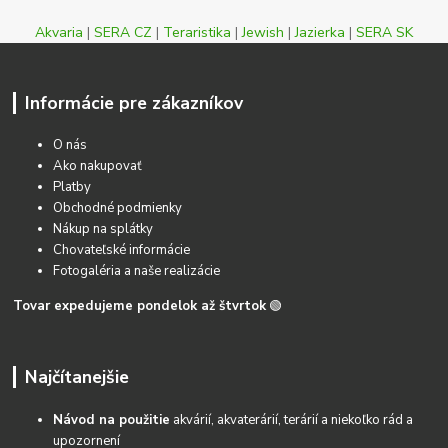
Akvaria
|
SERA CZ
|
Teraristika
|
Jewish
|
Jazierka
|
SERA SK
Informácie pre zákazníkov
O nás
Ako nakupovať
Platby
Obchodné podmienky
Nákup na splátky
Chovateľské informácie
Fotogaléria a naše realizácie
Tovar expedujeme pondelok až štvrtok
🟢
Najčítanejšie
Návod na použitie
akvárií, akvaterárií, terárií a niekoľko rád a
upozornení