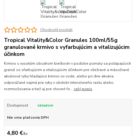
Ohodnotiť produkt
Tropical Vitality&Color Granules 100ml/55g
granulované krmivo s vyfarbujúcim a vitalizujúcim
účinkom
Krmivo s vysokým obsahom bielkovín v podobe pomaly sa potápajúcich
granúl so sfarbujúcim a vitalizujúcim účinkom pre všežravé a mäsožravé
akváriové ryby hľadajúce krmivo vo vode, alebo pri dne akvária.
odporúčané najmä pre ryby v období intenzívneho rastu alebo
rozmnožovania a tiež aj pre chovné fo...
celý popis
Dostupnosť
skladom
Nie sme platcovia DPH
4,80 €
/
ks