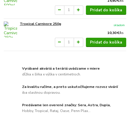
14,60 €
/
ks
Pridať do košíka
Tropical Carnivore 250g
skladom
10,30 €
/
ks
Pridať do košíka
Vyrábané akváriá a teráriá uvádzame v miere
dĺžka x šírka x výška v centimetroch.
Za kvalitu ručíme, a preto uskutočňujeme rozvoz vivárií
iba vlastnou dopravou.
Predávame len overené značky: Sera, Astra, Dupla,
Hobby, Tropical, Rataj, Oase, Penn Plax...