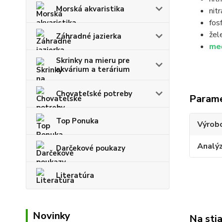
Morská akvaristika
nitr
fos
žel
Záhradné jazierka
me
Skrinky na mieru pre
akvárium a terárium
Chovateľské potreby
Param
Top Ponuka
Výrob
Analý
Darčekové poukazy
Literatúra
Novinky
Na sti