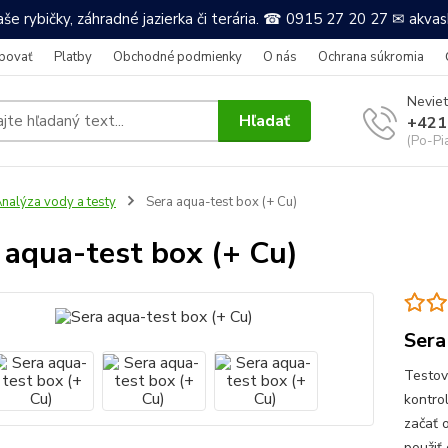
še rybičky, záhradné jazierka či terária. ☎ 0915 27 20 27 ✉ akv
povať
Platby
Obchodné podmienky
O nás
Ochrana súkromia
Neviet
Hľadať
+421
(Po-Pi
nalýza vody a testy
Sera aqua-test box (+ Cu)
 aqua-test box (+ Cu)
Sera
Testov
kontro
začať o
použiť