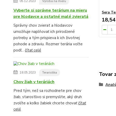
05.12.2023
Výroba na mieru
Vyberte si správne terárium na mieru
Sera Te
pre hlodavce a ostatné malé zvieratá
18,54
Správny chov zvierat a hlodavcov
umožňuje naplňovať ich prirodzené
potreby a tým prispieva k ich životnej
pohode a zdraviu. Rozmer terária voľte
podľ...
čítať celé
18.05.2023
Teraristika
Tovar 
Chov žiab v teráriách
Analý
Pred tým, než sa rozhodnete pre chov
žiab, starostlivo si premyslite, aký druh
zvolíte a koľko žabiek chcete chovať
čítať
celé