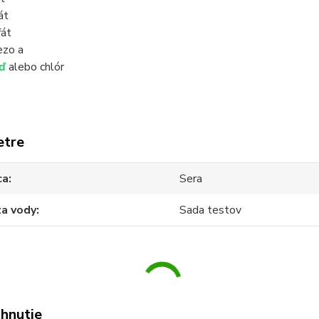
át
fát
ezo a
ď
alebo chlór
etre
ca
Sera
za vody
Sada testov
ahnutie