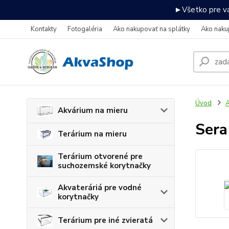
►Všetko pre va
Kontakty
Fotogaléria
Ako nakupovať na splátky
Ako naku
Úvod
A
Akvárium na mieru
Sera
Terárium na mieru
Terárium otvorené pre
suchozemské korytnačky
Akvateráriá pre vodné
korytnačky
Terárium pre iné zvieratá