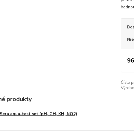
hodnot
Dos
Nie
96
Číslo p
Výrobc
é produkty
Sera aqua-test set (pH, GH, KH, NO2)