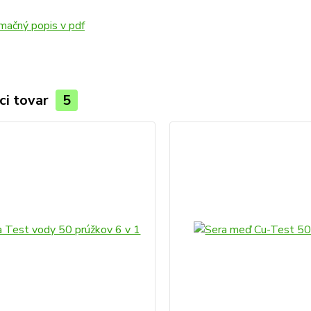
mačný popis v pdf
ci tovar
5