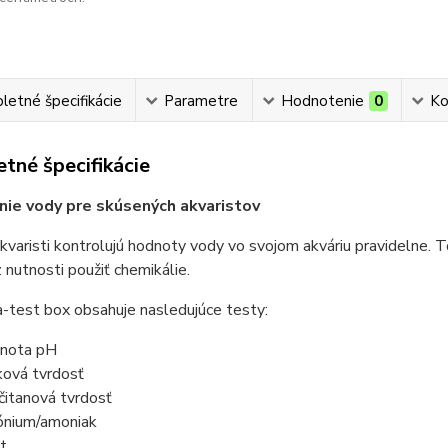
etné špecifikácie
Parametre
Hodnotenie
0
Ko
tné špecifikácie
ie vody pre skúsených akvaristov
kvaristi kontrolujú hodnoty vody vo svojom akváriu pravidelne. To
 nutnosti použiť chemikálie.
-test box obsahuje nasledujúce testy:
nota pH
ková tvrdosť
ičitanová tvrdosť
nium/amoniak
it