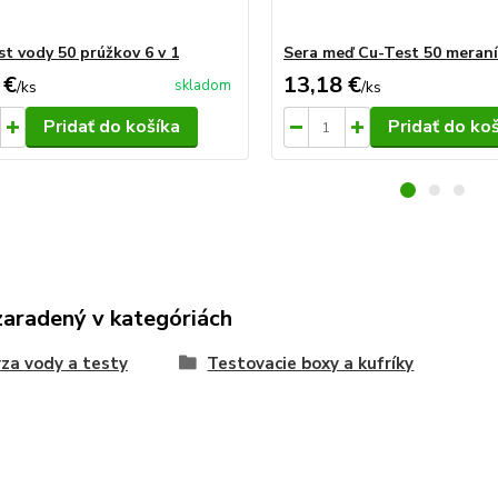
st vody 50 prúžkov 6 v 1
Sera meď Cu-Test 50 meraní
 €
13,18 €
skladom
/
ks
/
ks
Pridať do košíka
Pridať do ko
zaradený v kategóriách
za vody a testy
Testovacie boxy a kufríky