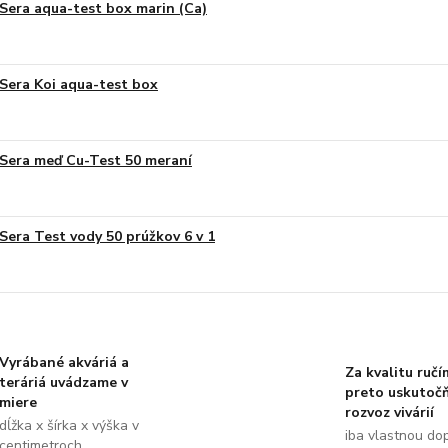
Sera aqua-test box marin (Ca)
Sera Koi aqua-test box
Sera meď Cu-Test 50 meraní
Sera Test vody 50 prúžkov 6 v 1
Vyrábané akváriá a
Za kvalitu ručí
teráriá uvádzame v
preto uskutoč
miere
rozvoz vivárií
dĺžka x šírka x výška v
iba vlastnou do
centimetroch.