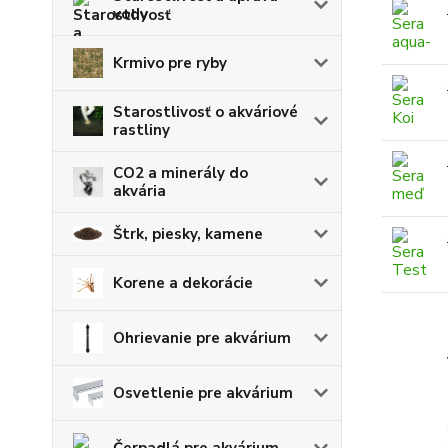
vody
Krmivo pre ryby
Starostlivosť o akváriové
rastliny
CO2 a minerály do
akvária
Štrk, piesky, kamene
Korene a dekorácie
Ohrievanie pre akvárium
Osvetlenie pre akvárium
Čerpadlá pre akvárium