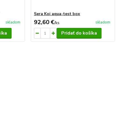
Sera Koi aqua-test box
Se
92,60 €
30
skladom
skladom
/
ks
šíka
Pridať do košíka