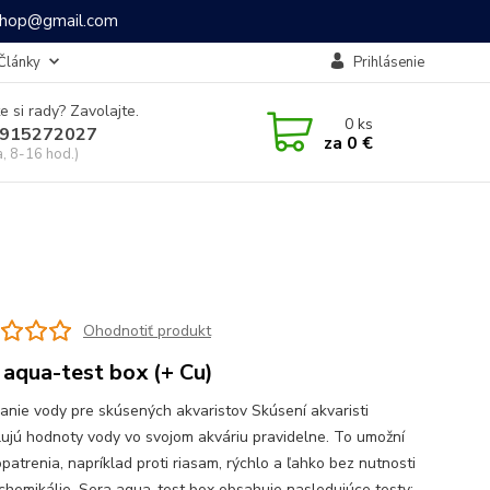
ashop@gmail.com
Články
Prihlásenie
e si rady? Zavolajte.
0
ks
915272027
za
0 €
a, 8-16 hod.)
Ohodnotiť produkt
 aqua-test box (+ Cu)
anie vody pre skúsených akvaristov Skúsení akvaristi
lujú hodnoty vody vo svojom akváriu pravidelne. To umožní
patrenia, napríklad proti riasam, rýchlo a ľahko bez nutnosti
 chemikálie. Sera aqua-test box obsahuje nasledujúce testy: