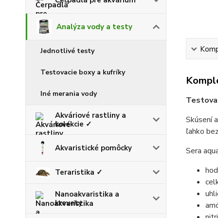
Analýza vody a testy
Kompl
Jednotlivé testy
Testovacie boxy a kufríky
Komple
Iné merania vody
Testovan
Akváriové rastliny a
Skúsení a
kolekcie ✓
ľahko bez
Akvaristické pomôcky
Sera aqua
hod
Teraristika ✓
cel
uhl
Nanoakvaristika a
krevety
amó
nitr