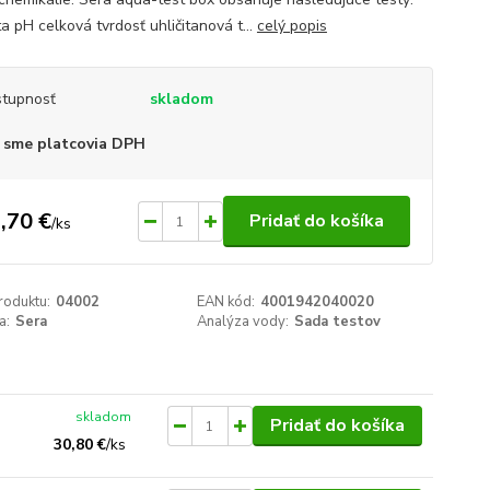
a pH celková tvrdosť uhličitanová t...
celý popis
tupnosť
skladom
 sme platcovia DPH
,70 €
Pridať do košíka
/
ks
roduktu:
04002
EAN kód:
4001942040020
a:
Sera
Analýza vody:
Sada testov
skladom
Pridať do košíka
30,80 €
/
ks