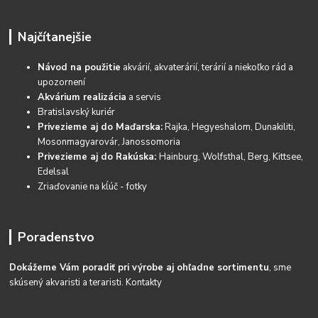
Najčítanejšie
Návod na použitie
akvárií, akvaterárií, terárií a niekoľko rád a
upozornení
Akvárium realizácia
a servis
Bratislavský kuriér
Privezieme aj do Maďarska:
Rajka, Hegyeshalom, Dunakiliti,
Mosonmagyarovár, Janossomoria
Privezieme aj do Rakúska:
Hainburg, Wolfsthal, Berg, Kittsee,
Edelsal
Zriaďovanie na kĺúč - fotky
Poradenstvo
Dokážeme Vám poradiť pri výrobe aj ohľadne sortimentu
, sme
skúsený akvaristi a teraristi.
Kontakty