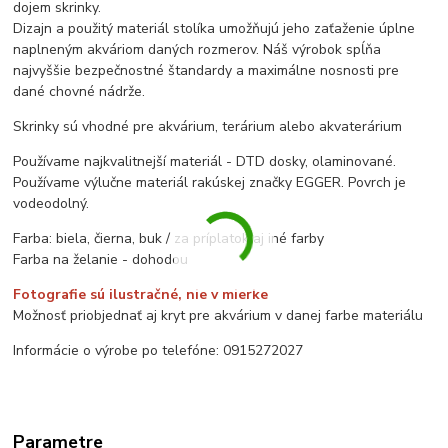
dojem skrinky.
Dizajn a použitý materiál stolíka umožňujú jeho zaťaženie úplne
naplneným akváriom daných rozmerov. Náš výrobok spĺňa
najvyššie bezpečnostné štandardy a maximálne nosnosti pre
dané chovné nádrže.
Skrinky sú vhodné pre akvárium, terárium alebo akvaterárium
Používame najkvalitnejší materiál - DTD dosky, olaminované.
Používame výlučne materiál rakúskej značky EGGER. Povrch je
vodeodolný.
Farba: biela, čierna, buk / za príplatok aj iné farby
Farba na želanie - dohodou
Fotografie sú ilustračné, nie v mierke
Možnosť priobjednať aj kryt pre akvárium v danej farbe materiálu
Informácie o výrobe po telefóne: 0915272027
Parametre