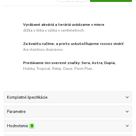
Vyrábané akváriá a teráriá uvádzame v miere
dĺžka x šírka x výška v centimetroch.
Za kvalitu ručíme, a preto uskutočňujeme rozvoz vivárií
iba vlastnou dopravou.
Predávame len overené značky: Sera, Astra, Dupla,
Hobby, Tropical, Rataj, Oase, Penn Plax...
Kompletné špecifikácie
Parametre
Hodnotenie
0