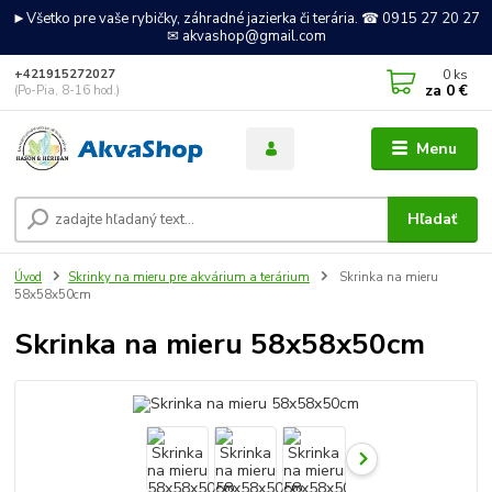
►Všetko pre vaše rybičky, záhradné jazierka či terária. ☎ 0915 27 20 27
✉ akvashop@gmail.com
0
ks
+421915272027
za
0 €
(Po-Pia, 8-16 hod.)
Menu
Hľadať
Úvod
Skrinky na mieru pre akvárium a terárium
Skrinka na mieru
58x58x50cm
Skrinka na mieru 58x58x50cm