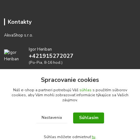
Kontakty
AkvaShop s.r.o.
Igor Heriban
+421915272027
(Po-Pia, 8-16 hod.)
akvashop@gmail.com
Spracovanie cookies
Náš e-shop a partneri potrebujú Váš
súhlas
s použitím súborov
cookies, aby Vám mohli zobrazovať informácie týkajúce sa Vašich
záujmov.
Súhlasím
Nastavenia
Realizujeme prírodné akvária: AkvaShop s.r.o. • IBAN:
SK3911000000002947087849
Súhlas môžete odmietnuť
tu
.