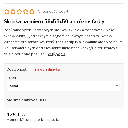
Ohodnotiť produkt
Skrinka na mieru 58x58x50cm rôzne farby
Ponúkame výrobu akváriových stolíkov, skriniek a podstavcov. Naše
skrinky vynikajú jedinečným dizajnom a funkčným riešením. Skrinky
vyrábame pre zákazníkov ktorý u nás zakúpily aj akvárium alebo terárium.
Do uzatvárateľných oddielov ľahko umiestnite vonkajší filter, krmivo a
ďalšie potrebné prísluše...
celý popis
Dostupnosť
na objednávku
Farba
Nie sme platcovia DPH
125 €
/
ks
Momentálne nie je k dispozícii