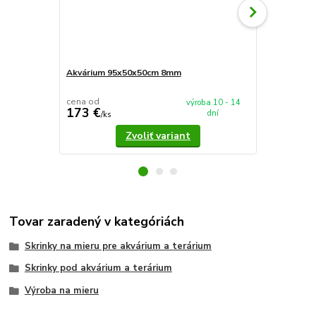
Akvárium 95x50x50cm 8mm
AkvaTeráriu
95x50x50cm
cena od
výroba 10 - 14
173 €
186 €
dní
/
ks
/
ks
Zvoliť variant
Tovar zaradený v kategóriách
Skrinky na mieru pre akvárium a terárium
Skrinky pod akvárium a terárium
Výroba na mieru