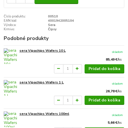
Číslo produktu:
00510
EAN kód:
4001942005104
Výrobca:
Sera
Krmivo:
Čipsy
Podobné produkty
sera Vipachips Wafers 10 L
skladom
85,49 €
/
ks
Pridať do košíka
sera Vipachips Wafers 1 L
skladom
26,78 €
/
ks
Pridať do košíka
sera Vipachips Wafers 100ml
skladom
5,66 €
/
ks