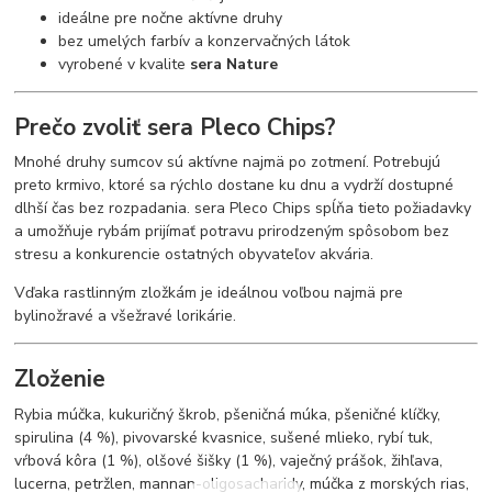
ideálne pre nočne aktívne druhy
bez umelých farbív a konzervačných látok
vyrobené v kvalite
sera Nature
Prečo zvoliť sera Pleco Chips?
Mnohé druhy sumcov sú aktívne najmä po zotmení. Potrebujú
preto krmivo, ktoré sa rýchlo dostane ku dnu a vydrží dostupné
dlhší čas bez rozpadania. sera Pleco Chips spĺňa tieto požiadavky
a umožňuje rybám prijímať potravu prirodzeným spôsobom bez
stresu a konkurencie ostatných obyvateľov akvária.
Vďaka rastlinným zložkám je ideálnou voľbou najmä pre
bylinožravé a všežravé lorikárie.
Zloženie
Rybia múčka, kukuričný škrob, pšeničná múka, pšeničné klíčky,
spirulina (4 %), pivovarské kvasnice, sušené mlieko, rybí tuk,
vŕbová kôra (1 %), olšové šišky (1 %), vaječný prášok, žihľava,
lucerna, petržlen, mannan-oligosacharidy, múčka z morských rias,