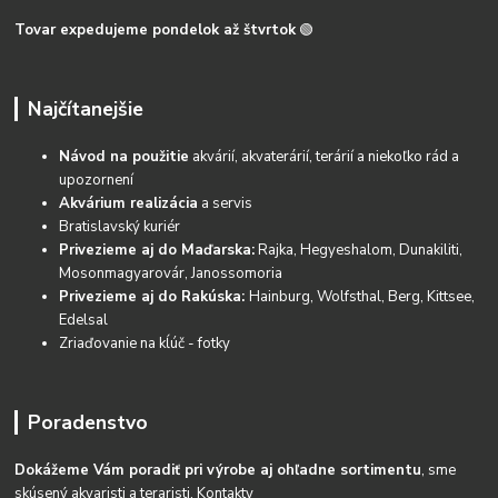
Tovar expedujeme pondelok až štvrtok
🟢
Najčítanejšie
Návod na použitie
akvárií, akvaterárií, terárií a niekoľko rád a
upozornení
Akvárium realizácia
a servis
Bratislavský kuriér
Privezieme aj do Maďarska:
Rajka, Hegyeshalom, Dunakiliti,
Mosonmagyarovár, Janossomoria
Privezieme aj do Rakúska:
Hainburg, Wolfsthal, Berg, Kittsee,
Edelsal
Zriaďovanie na kĺúč - fotky
Poradenstvo
Dokážeme Vám poradiť pri výrobe aj ohľadne sortimentu
, sme
skúsený akvaristi a teraristi.
Kontakty