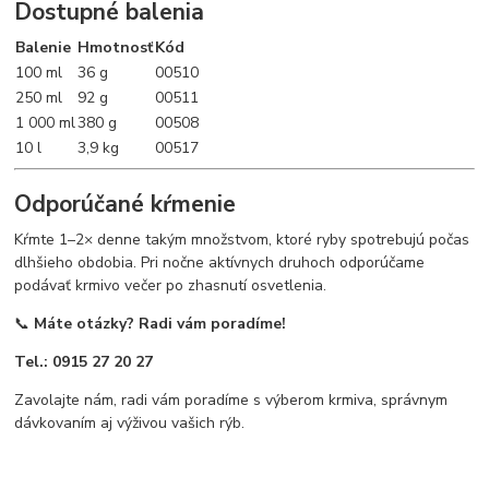
Dostupné balenia
Balenie
Hmotnosť
Kód
100 ml
36 g
00510
250 ml
92 g
00511
1 000 ml
380 g
00508
10 l
3,9 kg
00517
Odporúčané kŕmenie
Kŕmte 1–2× denne takým množstvom, ktoré ryby spotrebujú počas
dlhšieho obdobia. Pri nočne aktívnych druhoch odporúčame
podávať krmivo večer po zhasnutí osvetlenia.
📞
Máte otázky? Radi vám poradíme!
Tel.: 0915 27 20 27
Zavolajte nám, radi vám poradíme s výberom krmiva, správnym
dávkovaním aj výživou vašich rýb.