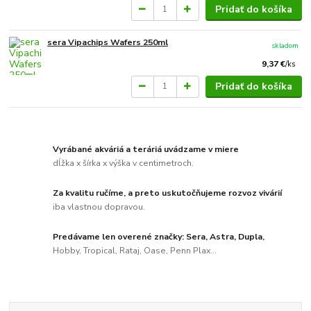
Pridať do košíka
sera Vipachips Wafers 250ml
skladom
9,37 €
/
ks
Pridať do košíka
Vyrábané akváriá a teráriá uvádzame v miere
dĺžka x šírka x výška v centimetroch.
Za kvalitu ručíme, a preto uskutočňujeme rozvoz vivárií
iba vlastnou dopravou.
Predávame len overené značky: Sera, Astra, Dupla,
Hobby, Tropical, Rataj, Oase, Penn Plax...