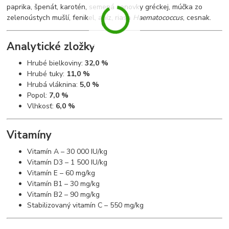
paprika, špenát, karotén, semená senovky gréckej, múčka zo
zelenoústych mušlí, fenikel, aníz, riasa
Haematococcus
, cesnak.
Analytické zložky
Hrubé bielkoviny:
32,0 %
Hrubé tuky:
11,0 %
Hrubá vláknina:
5,0 %
Popol:
7,0 %
Vlhkosť:
6,0 %
Vitamíny
Vitamín A – 30 000 IU/kg
Vitamín D3 – 1 500 IU/kg
Vitamín E – 60 mg/kg
Vitamín B1 – 30 mg/kg
Vitamín B2 – 90 mg/kg
Stabilizovaný vitamín C – 550 mg/kg