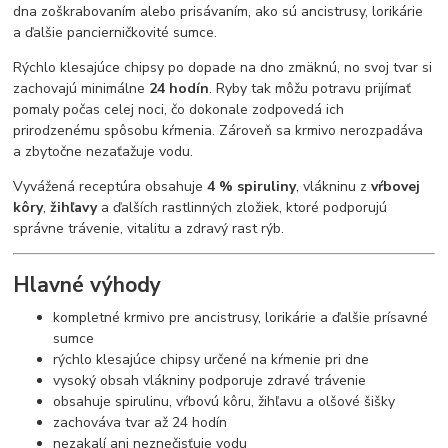
dna zoškrabovaním alebo prisávaním, ako sú ancistrusy, lorikárie
a ďalšie pancierničkovité sumce.
Rýchlo klesajúce chipsy po dopade na dno zmäknú, no svoj tvar si
zachovajú minimálne
24 hodín
. Ryby tak môžu potravu prijímať
pomaly počas celej noci, čo dokonale zodpovedá ich
prirodzenému spôsobu kŕmenia. Zároveň sa krmivo nerozpadáva
a zbytočne nezaťažuje vodu.
Vyvážená receptúra obsahuje
4 % spiruliny
, vlákninu z
vŕbovej
kôry
,
žihľavy
a ďalších rastlinných zložiek, ktoré podporujú
správne trávenie, vitalitu a zdravý rast rýb.
Hlavné výhody
kompletné krmivo pre ancistrusy, lorikárie a ďalšie prísavné
sumce
rýchlo klesajúce chipsy určené na kŕmenie pri dne
vysoký obsah vlákniny podporuje zdravé trávenie
obsahuje spirulinu, vŕbovú kôru, žihľavu a olšové šišky
zachováva tvar až 24 hodín
nezakalí ani neznečisťuje vodu