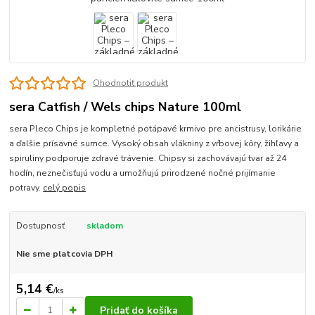
Ohodnotiť produkt
sera Catfish / Wels chips Nature 100ml
sera Pleco Chips je kompletné potápavé krmivo pre ancistrusy, lorikárie
a ďalšie prísavné sumce. Vysoký obsah vlákniny z vŕbovej kôry, žihľavy a
spiruliny podporuje zdravé trávenie. Chipsy si zachovávajú tvar až 24
hodín, neznečisťujú vodu a umožňujú prirodzené nočné prijímanie
potravy.
celý popis
Dostupnosť
skladom
Nie sme platcovia DPH
5,14 €
/
ks
Pridať do košíka