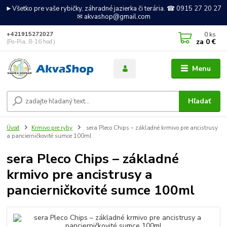
►Všetko pre vaše rybičky, záhradné jazierka či terária. ☎ 0915 27 20 27
✉ akvashop@gmail.com
0
ks
+421915272027
za
0 €
(Po-Pia, 8-16 hod.)
Menu
Hľadať
Úvod
Krmivo pre ryby
sera Pleco Chips – základné krmivo pre ancistrusy
a pancierničkovité sumce 100ml
sera Pleco Chips – základné
krmivo pre ancistrusy a
pancierničkovité sumce 100ml