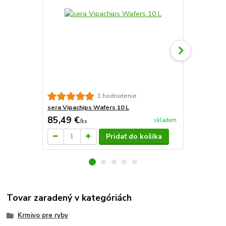
sera Vipach
1 hodnotenie
sera Vipachips Wafers 10 L
85,49 €
26,78 €
skladom
/
ks
/
k
Pridať do košíka
Tovar zaradený v kategóriách
Krmivo pre ryby