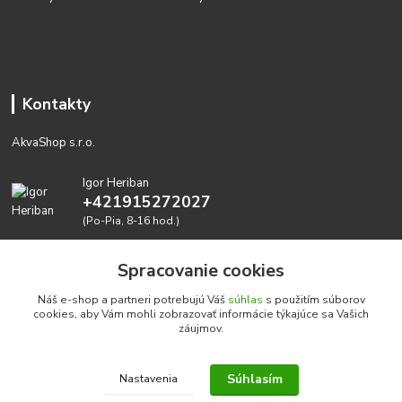
Kontakty
AkvaShop s.r.o.
Igor Heriban
+421915272027
(Po-Pia, 8-16 hod.)
akvashop@gmail.com
Spracovanie cookies
Náš e-shop a partneri potrebujú Váš
súhlas
s použitím súborov
cookies, aby Vám mohli zobrazovať informácie týkajúce sa Vašich
záujmov.
Súhlasím
Nastavenia
Realizujeme prírodné akvária: AkvaShop s.r.o. • IBAN:
SK3911000000002947087849