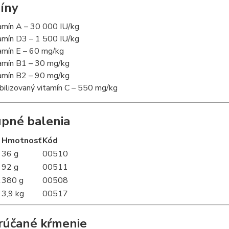
íny
amín A – 30 000 IU/kg
amín D3 – 1 500 IU/kg
amín E – 60 mg/kg
amín B1 – 30 mg/kg
amín B2 – 90 mg/kg
bilizovaný vitamín C – 550 mg/kg
pné balenia
Hmotnosť
Kód
36 g
00510
92 g
00511
l
380 g
00508
3,9 kg
00517
účané kŕmenie