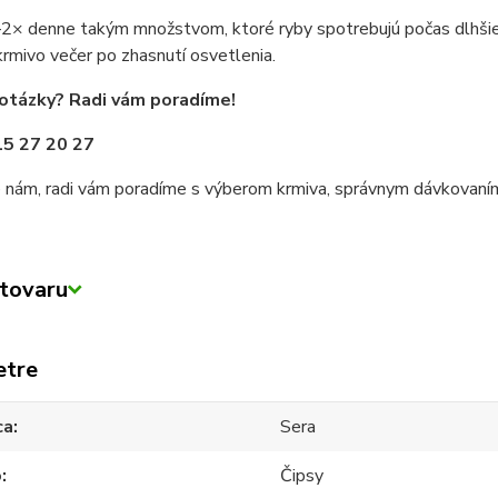
2× denne takým množstvom, ktoré ryby spotrebujú počas dlhšie
rmivo večer po zhasnutí osvetlenia.
otázky? Radi vám poradíme!
15 27 20 27
 nám, radi vám poradíme s výberom krmiva, správnym dávkovaním 
tovaru
etre
ca
Sera
o
Čipsy