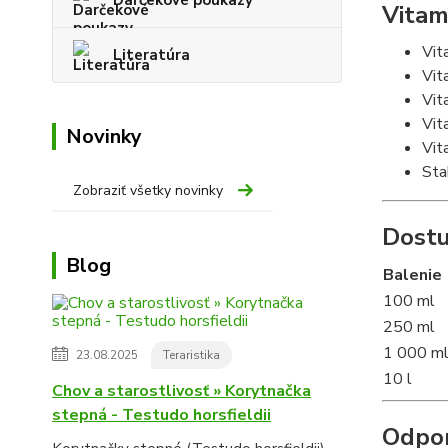
Vitam
Vit
Literatúra
Vit
Vit
Vit
Novinky
Vit
Sta
Zobraziť všetky novinky
Dostu
Blog
Balenie
100 ml
250 ml
1 000 m
23.08.2025
Teraristika
10 l
Chov a starostlivosť » Korytnačka
stepná - Testudo horsfieldii
Odpor