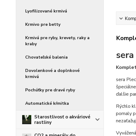
Lyofilizované krmivá
Kompl
Krmivo pre betty
Komple
Krmivá pre ryby, krevety, raky a
kraby
sera
Chovateľské balenia
Kompletn
Dovolenkové a doplnkové
krmivá
sera Plec
špeciálne
Pochúťky pre dravé ryby
ďalšie pa
Automatické kŕmitka
Rýchlo kl
pomaly p
Starostlivosť o akváriové
nezaťažuj
rastliny
Vyvážená
CO2 a minerály do