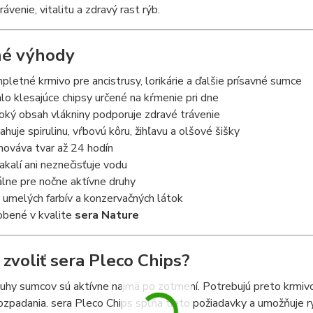
ávenie, vitalitu a zdravý rast rýb.
né výhody
pletné krmivo pre ancistrusy, lorikárie a ďalšie prísavné sumce
hlo klesajúce chipsy určené na kŕmenie pri dne
oký obsah vlákniny podporuje zdravé trávenie
ahuje spirulinu, vŕbovú kôru, žihľavu a olšové šišky
hováva tvar až 24 hodín
akalí ani neznečisťuje vodu
álne pre nočne aktívne druhy
 umelých farbív a konzervačných látok
obené v kvalite
sera Nature
 zvoliť sera Pleco Chips?
hy sumcov sú aktívne najmä po zotmení. Potrebujú preto krmivo,
ozpadania. sera Pleco Chips spĺňa tieto požiadavky a umožňuje