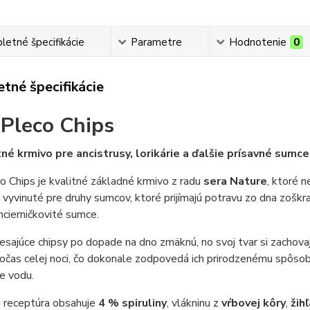
etné špecifikácie
Parametre
Hodnotenie
0
tné špecifikácie
 Pleco Chips
é krmivo pre ancistrusy, lorikárie a ďalšie prísavné sumce
o Chips je kvalitné základné krmivo z radu
sera Nature
, ktoré 
 vyvinuté pre druhy sumcov, ktoré prijímajú potravu zo dna zoškra
ncierničkovité sumce.
esajúce chipsy po dopade na dno zmäknú, no svoj tvar si zachov
očas celej noci, čo dokonale zodpovedá ich prirodzenému spôso
e vodu.
 receptúra obsahuje
4 % spiruliny
, vlákninu z
vŕbovej kôry
,
žih