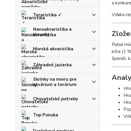
a konkure
Vďaka ras
Teraristika ✓
Nanoakvaristika a
Zlože
krevety
Rybia múč
Morská akvaristika
kôra (1 %
špenát, k
Záhradné jazierka
Analy
Skrinky na mieru pre
akvárium a terárium
Hru
Hru
Chovateľské potreby
Hru
Pop
Top Ponuka
Vlh
Darčekové poukazy