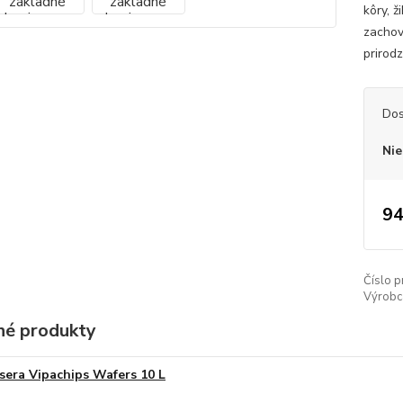
kôry, ž
zachov
prirod
Dos
Nie
94
Číslo p
Výrobc
é produkty
sera Vipachips Wafers 10 L