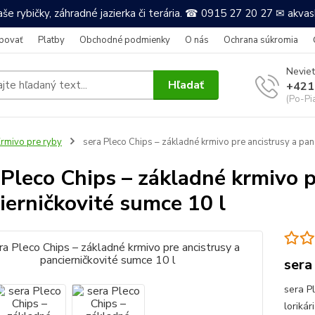
še rybičky, záhradné jazierka či terária. ☎ 0915 27 20 27 ✉ akv
povať
Platby
Obchodné podmienky
O nás
Ochrana súkromia
Neviet
Hľadať
+421
(Po-Pi
rmivo pre ryby
sera Pleco Chips – základné krmivo pre ancistrusy a pan
 Pleco Chips – základné krmivo p
ierničkovité sumce 10 l
sera
sera P
loriká