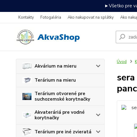
►Všetko pre va
Kontakty
Fotogaléria
Ako nakupovať na splátky
Ako naku
Úvod
K
Akvárium na mieru
sera
Terárium na mieru
panc
Terárium otvorené pre
suchozemské korytnačky
Akvateráriá pre vodné
korytnačky
Terárium pre iné zvieratá