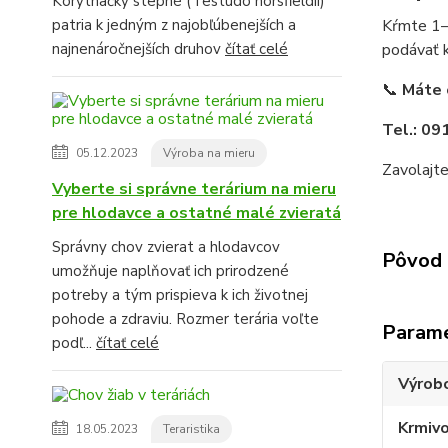
Korytnačky stepné (Testudo horsfieldii)
patria k jedným z najobľúbenejších a
Kŕmte 1–
najnenáročnejších druhov
čítať celé
podávať k
📞
Máte 
Tel.: 09
05.12.2023
Výroba na mieru
Zavolajte
Vyberte si správne terárium na mieru
pre hlodavce a ostatné malé zvieratá
Správny chov zvierat a hlodavcov
Pôvod 
umožňuje naplňovať ich prirodzené
potreby a tým prispieva k ich životnej
pohode a zdraviu. Rozmer terária voľte
Param
podľ...
čítať celé
Výrob
Krmiv
18.05.2023
Teraristika