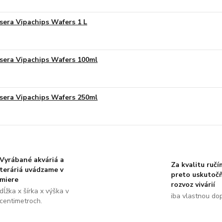
sera Vipachips Wafers 1 L
sera Vipachips Wafers 100ml
sera Vipachips Wafers 250ml
Vyrábané akváriá a
Za kvalitu ručí
teráriá uvádzame v
preto uskutoč
miere
rozvoz vivárií
dĺžka x šírka x výška v
iba vlastnou do
centimetroch.