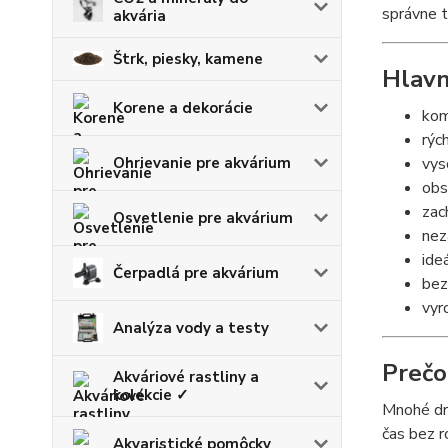
správne tr
akvária
Štrk, piesky, kamene
Hlav
Korene a dekorácie
kom
rýc
Ohrievanie pre akvárium
vys
obs
zac
Osvetlenie pre akvárium
nez
ide
Čerpadlá pre akvárium
bez
vyr
Analýza vody a testy
Prečo
Akváriové rastliny a
kolekcie ✓
Mnohé dru
čas bez r
Akvaristické pomôcky