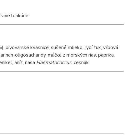
avé lorikárie.
%), pivovarské kvasnice, sušené mlieko, rybí tuk, vŕbová
 mannan-oligosacharidy, múčka z morských rias, paprika,
ikel, aníz, riasa
Haematococcus
, cesnak.