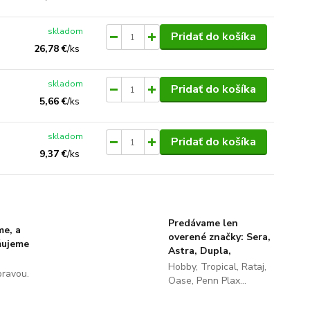
skladom
Pridať do košíka
26,78 €
/
ks
skladom
Pridať do košíka
5,66 €
/
ks
skladom
Pridať do košíka
9,37 €
/
ks
Predávame len
me, a
overené značky: Sera,
ňujeme
Astra, Dupla,
Hobby, Tropical, Rataj,
pravou.
Oase, Penn Plax...