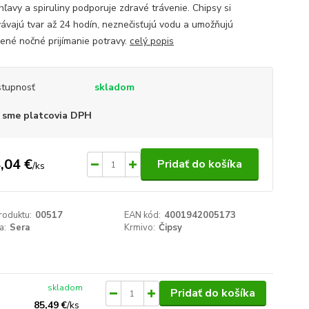
ihľavy a spiruliny podporuje zdravé trávenie. Chipsy si
ávajú tvar až 24 hodín, neznečisťujú vodu a umožňujú
zené nočné prijímanie potravy.
celý popis
tupnosť
skladom
 sme platcovia DPH
,04 €
Pridať do košíka
/
ks
roduktu:
00517
EAN kód:
4001942005173
a:
Sera
Krmivo:
Čipsy
skladom
Pridať do košíka
85,49 €
/
ks