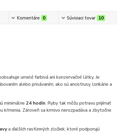
Komentáre
0
Súvisiaci tovar
10
neobsahuje umelé farbivá ani konzervačné látky. Je
bovaním alebo prisávaním, ako sú ancistrusy, lorikárie a
ajú minimálne
24 hodín
. Ryby tak môžu potravu prijímať
bu kŕmenia. Zároveň sa krmivo nerozpadáva a zbytočne
ľavy
a ďalších rastlinných zložiek, ktoré podporujú