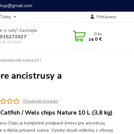
ashop@gmail.com
Články
Prihlásenie
e si rady? Zavolajte.
0
ks
915272027
za
0 €
a, 8-16 hod.)
cierničkovité sumce 10 l
re ancistrusy a
Ohodnotiť produkt
 Catfish / Wels chips Nature 10 L (3,8 kg)
leco Chips je kompletné potápavé krmivo pre ancistrusy,
rie a ďalšie prísavné sumce. Vysoký obsah vlákniny z vŕbovej