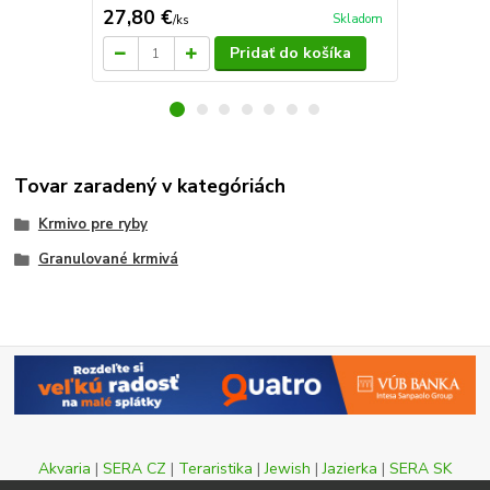
27,80 €
107 €
Skladom
/
ks
/
ks
Pridať do košíka
Tovar zaradený v kategóriách
Krmivo pre ryby
Granulované krmivá
Akvaria
|
SERA CZ
|
Teraristika
|
Jewish
|
Jazierka
|
SERA SK