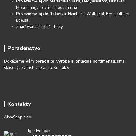
Privezieme aj do Maďarska:
Rajka, Hegyeshalom, Dunakiliti,
Mosonmagyarovár, Janossomoria
Privezieme aj do Rakúska:
Hainburg, Wolfsthal, Berg, Kittsee,
Edelsal
Zriaďovanie na kĺúč - fotky
Poradenstvo
Dokážeme Vám poradiť pri výrobe aj ohľadne sortimentu
, sme
skúsený akvaristi a teraristi.
Kontakty
Kontakty
AkvaShop s.r.o.
Igor Heriban