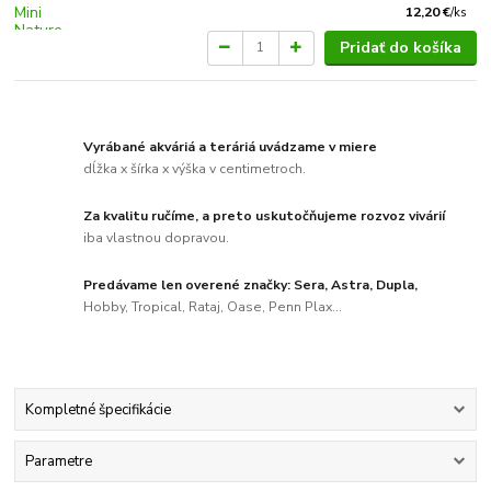
12,20 €
/
ks
Pridať do košíka
Vyrábané akváriá a teráriá uvádzame v miere
dĺžka x šírka x výška v centimetroch.
Za kvalitu ručíme, a preto uskutočňujeme rozvoz vivárií
iba vlastnou dopravou.
Predávame len overené značky: Sera, Astra, Dupla,
Hobby, Tropical, Rataj, Oase, Penn Plax...
Kompletné špecifikácie
Parametre