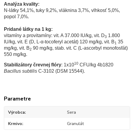
Analýza kvality:
N-látky 54,1%, tuky 9,2%, vláknina 3,7%, vlhkosť 5,0%,
popol 7,0%.
Pridané látky na 1 kg:
vitamíny a provitamíny: vit. A 37.000 IU/kg, vit. D
1.800
3
IU/kg, vit. E (D, L-α-tocoferyl acetát) 120 mg/kg, vit. B
35
1
mg/kg, vit. B
90 mg/kg, stab. vit. C (L-ascorbyl monofosfát)
2
550 mg/kg.
10
Stabilizátory črevnej flóry
: 1x10
CFU/kg 4b1820
Bacillus subtilis
C-3102 (DSM 15544).
Parametre
Výrobca
Sera
Krmivo
Granulát