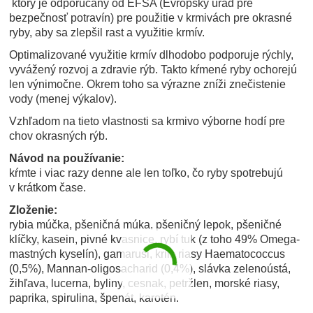
ktorý je odporúčaný od EFSA (Evropský úrad pre
bezpečnosť potravín) pre použitie v krmivách pre okrasné
ryby, aby sa zlepšil rast a využitie krmív.
Optimalizované využitie krmív dlhodobo podporuje rýchly,
vyvážený rozvoj a zdravie rýb. Takto kŕmené ryby ochorejú
len výnimočne. Okrem toho sa výrazne zníži znečistenie
vody (menej výkalov).
Vzhľadom na tieto vlastnosti sa krmivo výborne hodí pre
chov okrasných rýb.
Návod na používanie:
kŕmte i viac razy denne ale len toľko, čo ryby spotrebujú
v krátkom čase.
Zloženie:
rybia múčka, pšeničná múka, pšeničný lepok, pšeničné
klíčky, kasein, pivné kvasnice, rybí tuk (z toho 49% Omega-
mastných kyselín), gamarusi, krill, riasy Haematococcus
(0,5%), Mannan-oligosacharid (0,4%), slávka zelenoústá,
žihľava, lucerna, byliny, cesnak, petržlen, morské riasy,
paprika, spirulina, špenát, karotén.