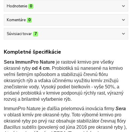
Hodnotenie
0
Komentáre
0
Súvisiaci tovar
7
Kompletné špecifikácie
Sera ImmunPro Nature
je rastové krmivo pre všetky
okrasné ryby
od 4 cm
. Probiotiká sú nanesené na krmivo
veľmi šetrným spôsobom a stabilizujú črevnú flóru
okrasných rýb a vďaka účinnému využitiu krmív znižujú
znečistenie vody. Vysoký podiel bielkovín - vyše 50%, a
pridané probiotiká v krmive podporujú rýchly rast, výrazný
rozvoj a brilantné vyfarbenie rýb.
ImmunPro Nature je ďalšia prielomová inovácia firmy
Sera
v oblasti krmív pre okrasné ryby. Toto výborné krmivo pro
okrasné ryby po prvý raz obsahuje stabilizátor črevnaj flóry
Bacillus subtilis
(povolený od júna 2016 pre okrasné ryby ),