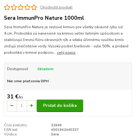
Ohodnotiť produkt
Sera ImmunPro Nature 1000ml
Sera ImmunPro Nature je rastové krmivo pre všetky okrasné ryby od
4 cm. Probiotiká sú nanesené na krmivo veľmi šetrným spôsobom a
stabilizujú črevnú flóru okrasných rýb a vďaka účinnému využitiu krmív
znižujú znečistenie vody. Vysoký podiel bielkovín - vyše 50%, a pridané
probiotiká v krmive podporu...
celý popis
Dostupnosť
Skladom
Nie sme platcovia DPH
31 €
/
ks
Pridať do košíka
Číslo produktu:
32046
EAN kód:
4001942445337
Výrobca:
Sera