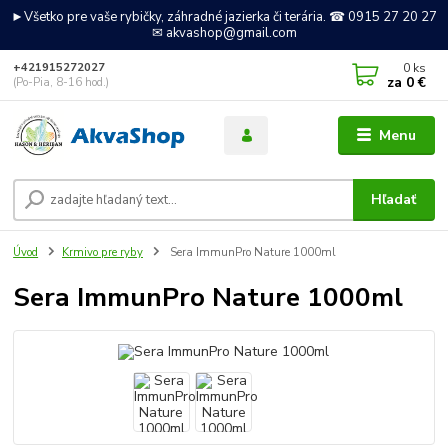
►Všetko pre vaše rybičky, záhradné jazierka či terária. ☎ 0915 27 20 27
✉ akvashop@gmail.com
0
ks
+421915272027
za
0 €
(Po-Pia, 8-16 hod.)
Menu
Hľadať
Úvod
Krmivo pre ryby
Sera ImmunPro Nature 1000ml
Sera ImmunPro Nature 1000ml