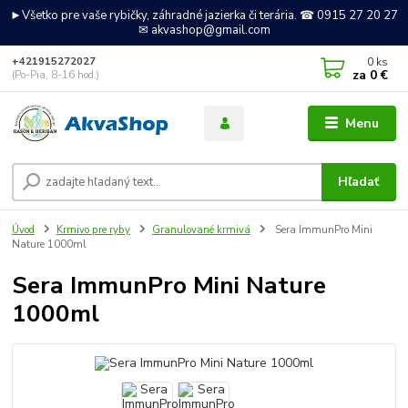
►Všetko pre vaše rybičky, záhradné jazierka či terária. ☎ 0915 27 20 27
✉ akvashop@gmail.com
0
ks
+421915272027
za
0 €
(Po-Pia, 8-16 hod.)
Menu
Hľadať
Úvod
Krmivo pre ryby
Granulované krmivá
Sera ImmunPro Mini
Nature 1000ml
Sera ImmunPro Mini Nature
1000ml