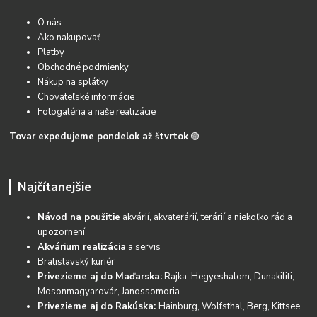
O nás
Ako nakupovať
Platby
Obchodné podmienky
Nákup na splátky
Chovateľské informácie
Fotogaléria a naše realizácie
Tovar expedujeme pondelok až štvrtok
🟢
Najčítanejšie
Návod na použitie
akvárií, akvaterárií, terárií a niekoľko rád a
upozornení
Akvárium realizácia
a servis
Bratislavský kuriér
Privezieme aj do Maďarska:
Rajka, Hegyeshalom, Dunakiliti,
Mosonmagyarovár, Janossomoria
Privezieme aj do Rakúska:
Hainburg, Wolfsthal, Berg, Kittsee,