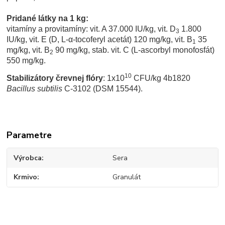
Pridané látky na 1 kg:
vitamíny a provitamíny: vit. A 37.000 IU/kg, vit. D
1.800
3
IU/kg, vit. E (D, L-α-tocoferyl acetát) 120 mg/kg, vit. B
35
1
mg/kg, vit. B
90 mg/kg, stab. vit. C (L-ascorbyl monofosfát)
2
550 mg/kg.
10
Stabilizátory črevnej flóry
: 1x10
CFU/kg 4b1820
Bacillus subtilis
C-3102 (DSM 15544).
Parametre
Výrobca
Sera
Krmivo
Granulát