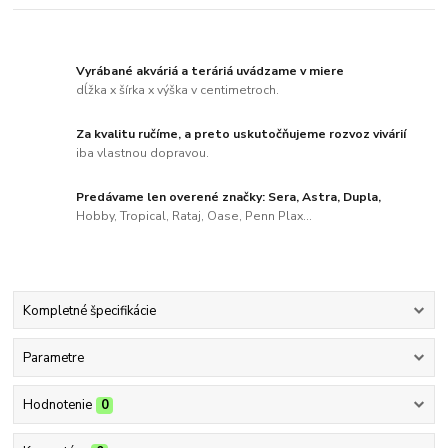
Vyrábané akváriá a teráriá uvádzame v miere
dĺžka x šírka x výška v centimetroch.
Za kvalitu ručíme, a preto uskutočňujeme rozvoz vivárií
iba vlastnou dopravou.
Predávame len overené značky: Sera, Astra, Dupla,
Hobby, Tropical, Rataj, Oase, Penn Plax...
Kompletné špecifikácie
Parametre
Hodnotenie
0