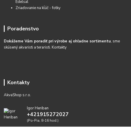
Edelsal
Zriaďovanie na kĺúč - fotky
Poradenstvo
Dokážeme Vám poradiť pri výrobe aj ohľadne sortimentu
, sme
skúsený akvaristi a teraristi.
Kontakty
Kontakty
AkvaShop s.r.o.
Igor Heriban
+421915272027
(Po-Pia, 8-16 hod.)