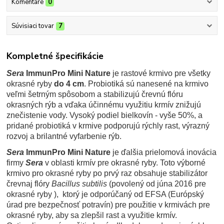
Komentáre
0
Súvisiaci tovar
7
Kompletné špecifikácie
Sera
ImmunPro Mini Nature
je rastové krmivo pre všetky
okrasné ryby
do 4 cm
. Probiotiká sú nanesené na krmivo
veľmi šetrným spôsobom a stabilizujú črevnú flóru
okrasných rýb a vďaka účinnému využitiu krmív znižujú
znečistenie vody. Vysoký podiel bielkovín - vyše 50%, a
pridané probiotiká v krmive podporujú rýchly rast, výrazný
rozvoj a brilantné vyfarbenie rýb.
Sera
ImmunPro Mini Nature
je ďalšia prielomová inovácia
firmy
Sera
v oblasti krmív pre okrasné ryby. Toto výborné
krmivo pro okrasné ryby po prvý raz obsahuje stabilizátor
črevnaj flóry
Bacillus subtilis
(povolený od júna 2016 pre
okrasné ryby ), ktorý je odporúčaný od EFSA (Európský
úrad pre bezpečnosť potravín) pre použitie v krmivách pre
okrasné ryby, aby sa zlepšil rast a využitie krmív.