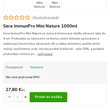
Ohodnotiť produkt
Sera ImmunPro Mini Nature 1000ml
Sera ImmunPro Mini Nature je rastové krmivo pre všetky okrasné ryby do
4 cm. Probiotiká sú nanesené na krmivo veľmi šetrným spôsobom a
stabilizujú črevnú flóru okrasných rýb a vďaka účinnému využitiu krmív
znižujú znečistenie vody. Vysoký podiel bielkovín - vyše 50%, a pridané
probiotiká v krmive po...
celý popis
Dostupnosť
Skladom
Nie sme platcovia DPH
27,80 €
/
ks
Pridať do košíka