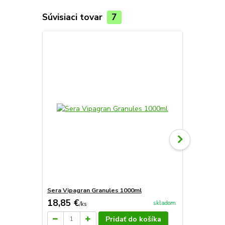
Súvisiaci tovar
7
Sera Vipagran Granules 1000ml
Sera Vipagr
18,85 €
3,86 €
skladom
/
ks
/
ks
Pridať do košíka