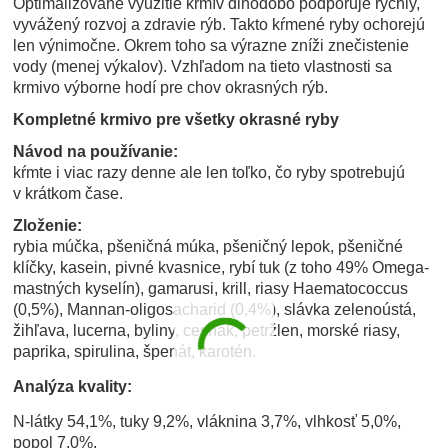
Optimalizované využitie krmív dlhodobo podporuje rýchly,
vyvážený rozvoj a zdravie rýb. Takto kŕmené ryby ochorejú
len výnimočne. Okrem toho sa výrazne zníži znečistenie
vody (menej výkalov). Vzhľadom na tieto vlastnosti sa
krmivo výborne hodí pre chov okrasných rýb.
Kompletné krmivo pre všetky okrasné ryby
Návod na používanie:
kŕmte i viac razy denne ale len toľko, čo ryby spotrebujú
v krátkom čase.
Zloženie:
rybia múčka, pšeničná múka, pšeničný lepok, pšeničné
klíčky, kasein, pivné kvasnice, rybí tuk (z toho 49% Omega-
mastných kyselín), gamarusi, krill, riasy Haematococcus
(0,5%), Mannan-oligosacharid (0,4%), slávka zelenoústá,
žihľava, lucerna, byliny, cesnak, petržlen, morské riasy,
paprika, spirulina, špenát, karotén.
Analýza kvality:
N-látky 54,1%, tuky 9,2%, vláknina 3,7%, vlhkosť 5,0%,
popol 7,0%.