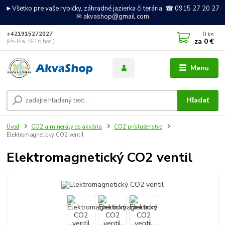
►Všetko pre vaše rybičky, záhradné jazierka či terária. ☎ 0915 27 20 27
✉ akvashop@gmail.com
0
ks
+421915272027
za
0 €
(Po-Pia, 8-16 hod.)
Menu
Hľadať
Úvod
CO2 a minerály do akvária
CO2 príslušenstvo
Elektromagnetický CO2 ventil
Elektromagnetický CO2 ventil