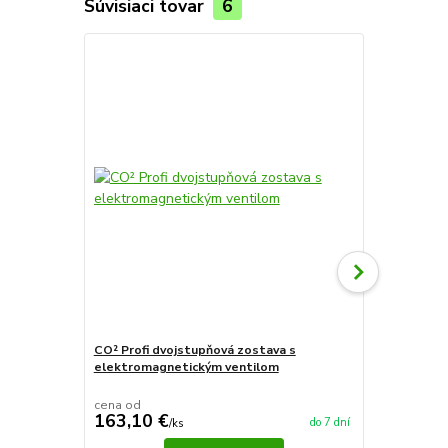
Súvisiaci tovar
6
Novinka
CO² Profi dvojstupňová zostava s
CO² základn
elektromagnetickým ventilom
elektromag
Ušetříte až 1
cena od
cena od
163,10 €
73 €
do 7 dní
/
ks
/
ks