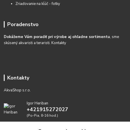
Zriaďovanie na kĺúč - fotky
Poradenstvo
Dokážeme Vám poradiť pri výrobe aj ohľadne sortimentu
, sme
skúsený akvaristi a teraristi.
Kontakty
Kontakty
AkvaShop s.r.o.
Igor Heriban
+421915272027
(Po-Pia, 8-16 hod.)
akvashop@gmail.com