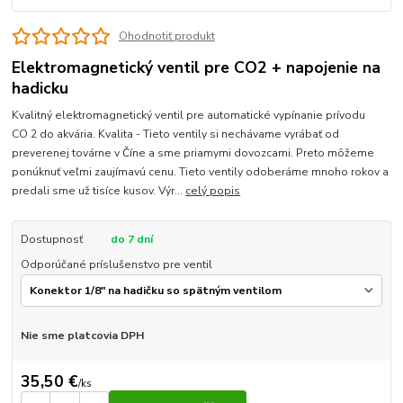
Ohodnotiť produkt
Elektromagnetický ventil pre CO2 + napojenie na
hadicku
Kvalitný elektromagnetický ventil pre automatické vypínanie prívodu
CO 2 do akvária. Kvalita - Tieto ventily si nechávame vyrábať od
preverenej továrne v Číne a sme priamymi dovozcami. Preto môžeme
ponúknuť veľmi zaujímavú cenu. Tieto ventily odoberáme mnoho rokov a
predali sme už tisíce kusov. Výr...
celý popis
Dostupnosť
do 7 dní
Odporúčané príslušenstvo pre ventil
Nie sme platcovia DPH
35,50 €
/
ks