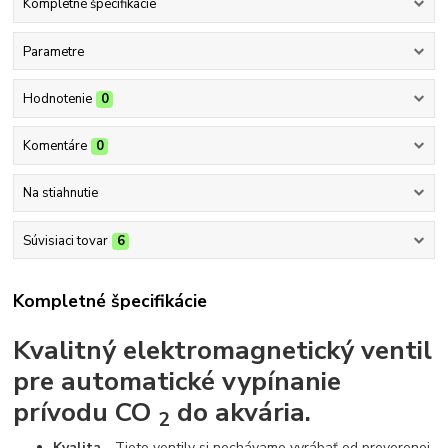
Kompletné špecifikácie
Parametre
Hodnotenie
0
Komentáre
0
Na stiahnutie
Súvisiaci tovar
6
Kompletné špecifikácie
Kvalitný elektromagnetický ventil
pre automatické vypínanie
prívodu
CO
do akvária.
2
Kvalita
- Tieto ventily si nechávame vyrábať od preverenej