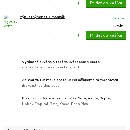
Pridať do košíka
Výpustný ventil + montáž
Skladom
25 €
/
ks
Pridať do košíka
Vyrábané akváriá a teráriá uvádzame v miere
dĺžka x šírka x výška v centimetroch.
Za kvalitu ručíme, a preto uskutočňujeme rozvoz vivárií
iba vlastnou dopravou.
Predávame len overené značky: Sera, Astra, Dupla,
Hobby, Tropical, Rataj, Oase, Penn Plax...