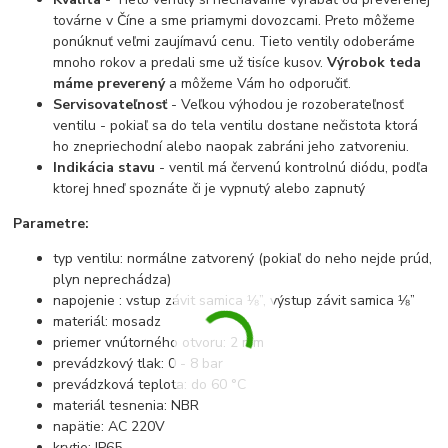
továrne v Číne a sme priamymi dovozcami. Preto môžeme
ponúknuť veľmi zaujímavú cenu. Tieto ventily odoberáme
mnoho rokov a predali sme už tisíce kusov.
Výrobok teda
máme preverený
a môžeme Vám ho odporučiť.
Servisovateľnosť
- Veľkou výhodou je rozoberateľnosť
ventilu - pokiaľ sa do tela ventilu dostane nečistota ktorá
ho znepriechodní alebo naopak zabráni jeho zatvoreniu.
Indikácia stavu
- ventil má červenú kontrolnú diódu, podľa
ktorej hneď spoznáte či je vypnutý alebo zapnutý
Parametre:
typ ventilu: normálne zatvorený (pokiaľ do neho nejde prúd,
plyn neprechádza)
napojenie : vstup závit samica ⅛”, výstup závit samica ⅛”
materiál: mosadz
priemer vnútorného otvoru: 2 mm
prevádzkový tlak: 0 - 8 bar
prevádzková teplota: do 60 °C
materiál tesnenia: NBR
napätie: AC 220V
krytie: IP65