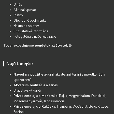
O nás
Ako nakupovať
Platby
Obchodné podmienky
Nákup na splátky
Chovateľské informácie
Fotogaléria a naše realizácie
Tovar expedujeme pondelok až štvrtok
🟢
Najčítanejšie
Návod na použitie
akvárií, akvaterárií, terárií a niekoľko rád a
upozornení
Akvárium realizácia
a servis
Bratislavský kuriér
Privezieme aj do Maďarska:
Rajka, Hegyeshalom, Dunakiliti,
Mosonmagyarovár, Janossomoria
Privezieme aj do Rakúska:
Hainburg, Wolfsthal, Berg, Kittsee,
Edelsal