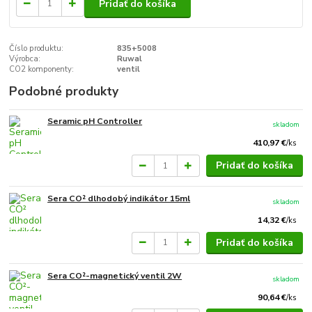
Pridať do košíka
Číslo produktu:
835+5008
Výrobca:
Ruwal
CO2 komponenty:
ventil
Podobné produkty
Seramic pH Controller
skladom
410,97 €
/
ks
Pridať do košíka
Sera CO² dlhodobý indikátor 15ml
skladom
14,32 €
/
ks
Pridať do košíka
Sera CO²-magnetický ventil 2W
skladom
90,64 €
/
ks