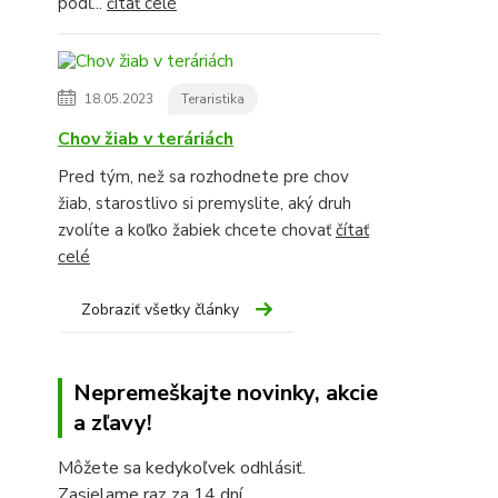
podľ...
čítať celé
18.05.2023
Teraristika
Chov žiab v teráriách
Pred tým, než sa rozhodnete pre chov
žiab, starostlivo si premyslite, aký druh
zvolíte a koľko žabiek chcete chovať
čítať
celé
Zobraziť všetky články
Nepremeškajte novinky, akcie
a zľavy!
Môžete sa kedykoľvek odhlásiť.
Zasielame raz za 14 dní.