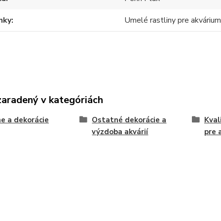
nky
Umelé rastliny pre akváriu
zaradený v kategóriách
e a dekorácie
Ostatné dekorácie a
Kval
výzdoba akvárií
pre 