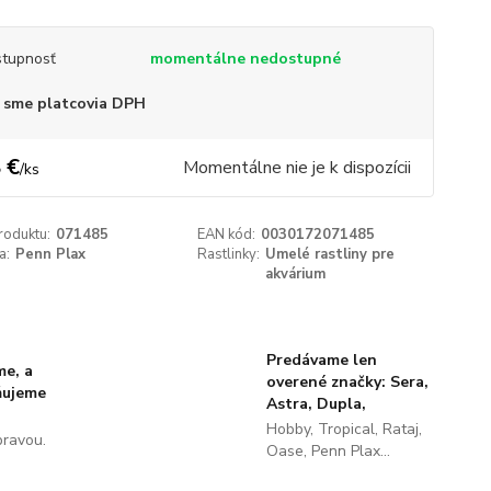
tupnosť
momentálne nedostupné
 sme platcovia DPH
 €
Momentálne nie je k dispozícii
/
ks
roduktu:
071485
EAN kód:
0030172071485
a:
Penn Plax
Rastlinky:
Umelé rastliny pre
akvárium
Predávame len
me, a
overené značky: Sera,
ňujeme
Astra, Dupla,
Hobby, Tropical, Rataj,
pravou.
Oase, Penn Plax...