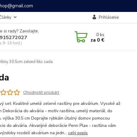
ashop@gmail.com
Články
Prihlásenie
e si rady? Zavolajte.
0
ks
915272027
za
0 €
a, 8-16 hod.)
tliny 30,5cm zelené 6ks sada
ada
Ohodnotiť produkt
vý set. Kvalitné umelé zelené rastliny pre akvárium. Vysoké až
m Dekorácia do akvária - motív rastlina, umelý materiál, do
a, výška 30,5 cm Doprajte rybkám útulný domov pomocou
cie do akvária. Akvarijné dekorácie Penn Plax - rastlina vám
výzdoby rozdelí akvárium na jedn...
celý popis