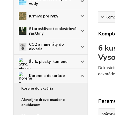
vody
Krmivo pre ryby
Kompl
Starostlivosť o akváriové
Komple
rastliny
CO2 a minerály do
6 ku
akvária
Vyso
Štrk, piesky, kamene
Dekorácia
dekorácie
Korene a dekorácie
Korene do akvária
Akvarijné drevo osadené
Param
anubiasom
Výrob