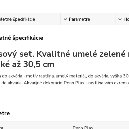
etné špecifikácie
Parametre
Ho
tné špecifikácie
sový set. Kvalitné umelé zelené 
ké až 30,5 cm
 do akvária - motív rastlina, umelý materiál, do akvária, výšk
 do akvária. Akvarijné dekorácie Penn Plax - rastlina vám okrem v
etre
ca
Penn Plax