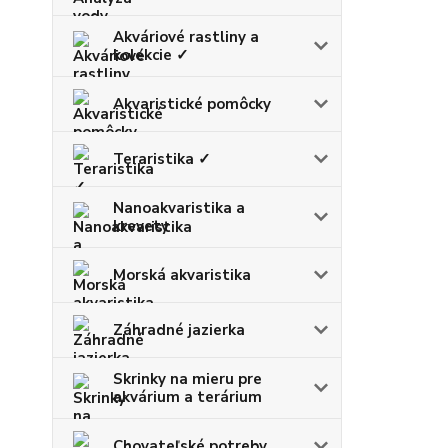
Akváriové rastliny a
kolekcie ✓
Akvaristické pomôcky
Teraristika ✓
Nanoakvaristika a
krevety
Morská akvaristika
Záhradné jazierka
Skrinky na mieru pre
akvárium a terárium
Chovateľské potreby