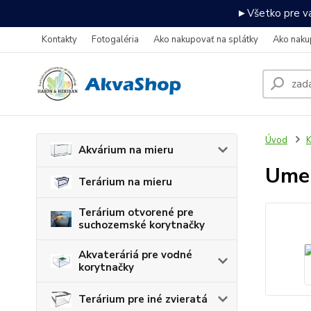
►Všetko pre va
Kontakty
Fotogaléria
Ako nakupovať na splátky
Ako naku
Úvod
K
Akvárium na mieru
Umel
Terárium na mieru
Terárium otvorené pre
suchozemské korytnačky
Akvateráriá pre vodné
korytnačky
Terárium pre iné zvieratá