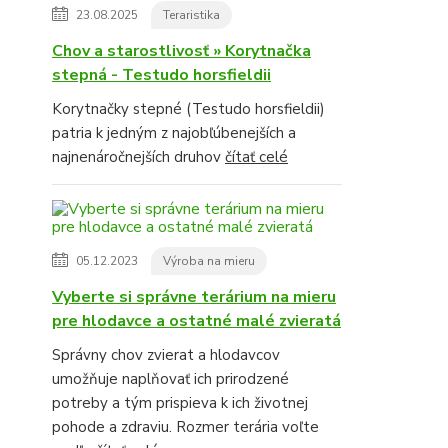
23.08.2025
Teraristika
Chov a starostlivosť » Korytnačka
stepná - Testudo horsfieldii
Korytnačky stepné (Testudo horsfieldii)
patria k jedným z najobľúbenejších a
najnenáročnejších druhov
čítať celé
05.12.2023
Výroba na mieru
Vyberte si správne terárium na mieru
pre hlodavce a ostatné malé zvieratá
Správny chov zvierat a hlodavcov
umožňuje naplňovať ich prirodzené
potreby a tým prispieva k ich životnej
pohode a zdraviu. Rozmer terária voľte