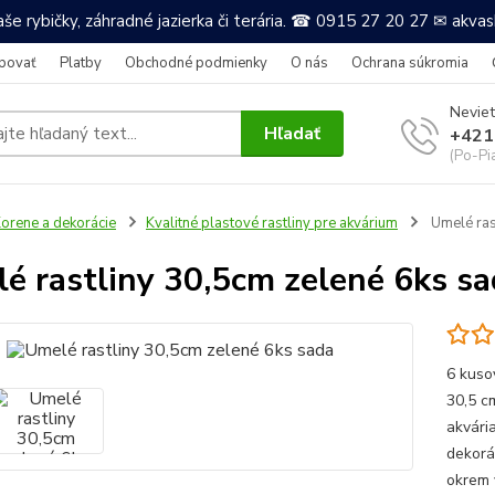
še rybičky, záhradné jazierka či terária. ☎ 0915 27 20 27 ✉ akv
povať
Platby
Obchodné podmienky
O nás
Ochrana súkromia
Neviet
Hľadať
+421
(Po-Pi
orene a dekorácie
Kvalitné plastové rastliny pre akvárium
Umelé ras
é rastliny 30,5cm zelené 6ks s
6 kuso
30,5 c
akvári
dekorá
okrem 