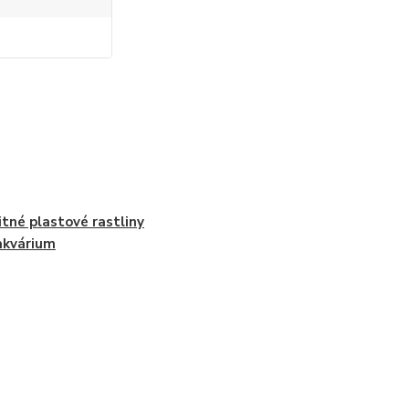
m
itné plastové rastliny
akvárium