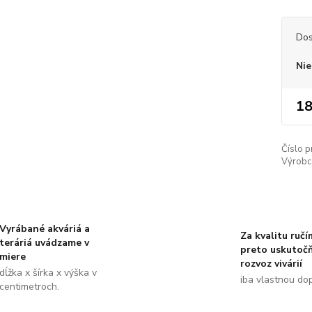
Dos
Nie
18
Číslo p
Výrobc
Vyrábané akváriá a
Za kvalitu ručí
teráriá uvádzame v
preto uskutoč
miere
rozvoz vivárií
dĺžka x šírka x výška v
iba vlastnou do
centimetroch.