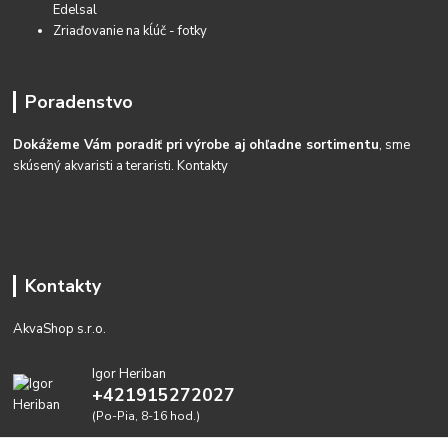
Edelsal
Zriaďovanie na kĺúč - fotky
Poradenstvo
Dokážeme Vám poradiť pri výrobe aj ohľadne sortimentu
, sme
skúsený akvaristi a teraristi.
Kontakty
Kontakty
AkvaShop s.r.o.
Igor Heriban
+421915272027
(Po-Pia, 8-16 hod.)