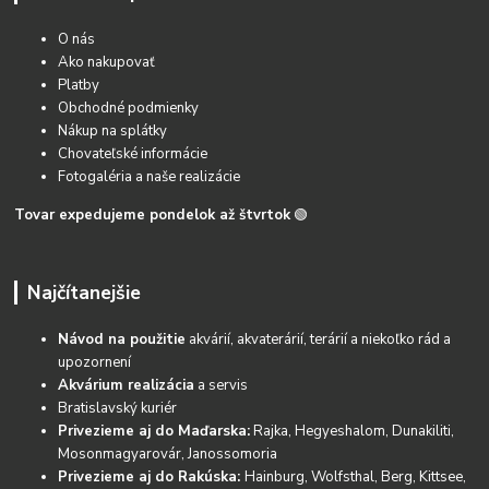
O nás
Ako nakupovať
Platby
Obchodné podmienky
Nákup na splátky
Chovateľské informácie
Fotogaléria a naše realizácie
Tovar expedujeme pondelok až štvrtok
🟢
Najčítanejšie
Návod na použitie
akvárií, akvaterárií, terárií a niekoľko rád a
upozornení
Akvárium realizácia
a servis
Bratislavský kuriér
Privezieme aj do Maďarska:
Rajka, Hegyeshalom, Dunakiliti,
Mosonmagyarovár, Janossomoria
Privezieme aj do Rakúska:
Hainburg, Wolfsthal, Berg, Kittsee,