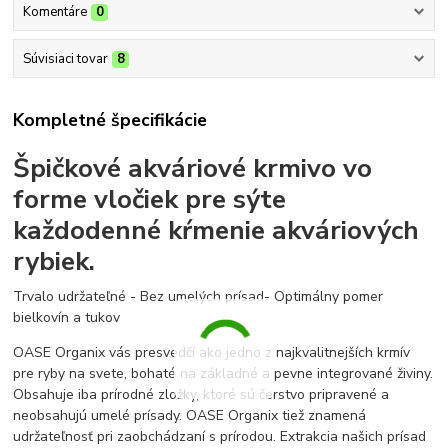
Komentáre
0
Súvisiaci tovar
8
Kompletné špecifikácie
Špičkové akváriové krmivo vo
forme vločiek pre sýte
každodenné kŕmenie akváriových
rybiek.
Trvalo udržateľné - Bez umelých prísad- Optimálny pomer
bielkovín a tukov
OASE Organix vás presvedčí ako jedno z najkvalitnejších krmív
pre ryby na svete, bohaté na základné a pevne integrované živiny.
Obsahuje iba prírodné zložky, ktoré sú čerstvo pripravené a
neobsahujú umelé prísady. OASE Organix tiež znamená
udržateľnosť pri zaobchádzaní s prírodou. Extrakcia našich prísad