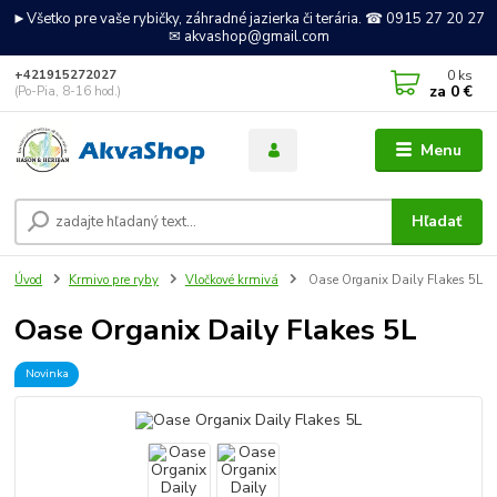
►Všetko pre vaše rybičky, záhradné jazierka či terária. ☎ 0915 27 20 27
✉ akvashop@gmail.com
0
ks
+421915272027
za
0 €
(Po-Pia, 8-16 hod.)
Menu
Hľadať
Úvod
Krmivo pre ryby
Vločkové krmivá
Oase Organix Daily Flakes 5L
Oase Organix Daily Flakes 5L
Novinka