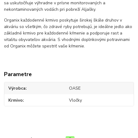
sa uskutočňuje výhradne v prísne monitorovaných a
nekontaminovaných vodách pri pobreží Aljašky.
Organix každodenné krmivo poskytuje širokej škále druhov v
akváriu so všetkým, čo zdravé ryby potrebujú, je ideálne jedlo ako
základné krmivo pre každodenné kŕmenie a podporuje rast a
vitalitu obyvateľov akvária. S vhodnými doplnkovými potravinami
od Organix môžete spestriť vaše kŕmenie.
Parametre
Výrobca
OASE
Krmivo
Vločky