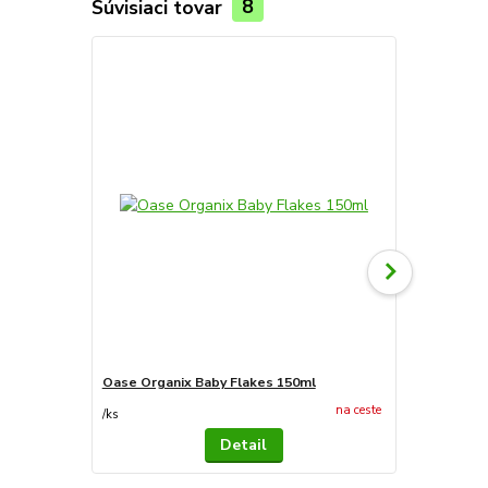
Súvisiaci tovar
8
Novinka
Oase Organix Baby Flakes 150ml
Oase Organi
7,57 €
na ceste
/
ks
/
ks
Detail