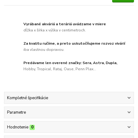
Vyrábané akváriá a teráriá uvádzame v miere
dĺžka x šírka x výška v centimetroch.
Za kvalitu ručíme, a preto uskutočňujeme rozvoz vivárií
iba vlastnou dopravou.
Predávame len overené značky: Sera, Astra, Dupla,
Hobby, Tropical, Rataj, Oase, Penn Plax...
Kompletné špecifikácie
Parametre
Hodnotenie
0