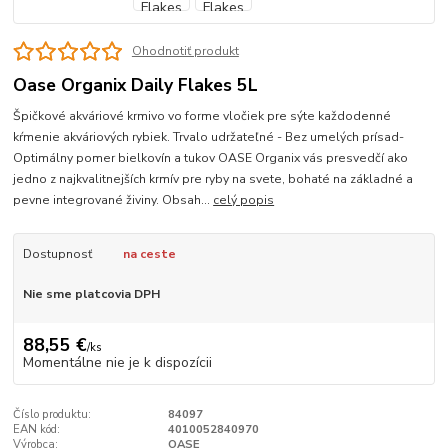
Ohodnotiť produkt
Oase Organix Daily Flakes 5L
Špičkové akváriové krmivo vo forme vločiek pre sýte každodenné
kŕmenie akváriových rybiek. Trvalo udržateľné - Bez umelých prísad-
Optimálny pomer bielkovín a tukov OASE Organix vás presvedčí ako
jedno z najkvalitnejších krmív pre ryby na svete, bohaté na základné a
pevne integrované živiny. Obsah...
celý popis
Dostupnosť
na ceste
Nie sme platcovia DPH
88,55 €
/
ks
Momentálne nie je k dispozícii
Číslo produktu:
84097
EAN kód:
4010052840970
Výrobca:
OASE