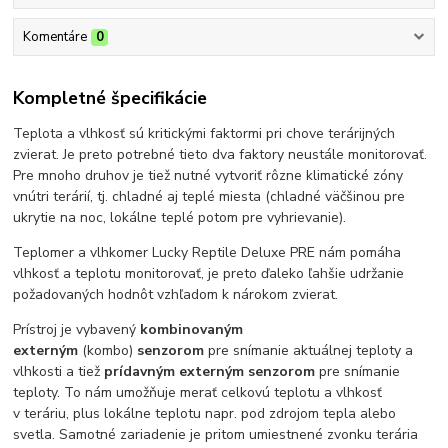
Komentáre
0
Kompletné špecifikácie
Teplota a vlhkosť sú kritickými faktormi pri chove terárijných
zvierat. Je preto potrebné tieto dva faktory neustále monitorovať.
Pre mnoho druhov je tiež nutné vytvoriť rôzne klimatické zóny
vnútri terárií, tj. chladné aj teplé miesta (chladné väčšinou pre
ukrytie na noc, lokálne teplé potom pre vyhrievanie).
Teplomer a vlhkomer Lucky Reptile Deluxe PRE nám pomáha
vlhkosť a teplotu monitorovať, je preto ďaleko ľahšie udržanie
požadovaných hodnôt vzhľadom k nárokom zvierat.
Prístroj je vybavený
kombinovaným
externým
(kombo)
senzorom
pre snímanie aktuálnej teploty a
vlhkosti a tiež
prídavným externým senzorom
pre snímanie
teploty. To nám umožňuje merať celkovú teplotu a vlhkosť
v teráriu, plus lokálne teplotu napr. pod zdrojom tepla alebo
svetla. Samotné zariadenie je pritom umiestnené zvonku terária