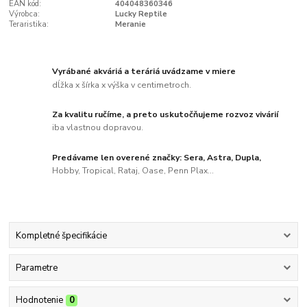
EAN kód:
404048360346
Výrobca:
Lucky Reptile
Teraristika:
Meranie
Vyrábané akváriá a teráriá uvádzame v miere
dĺžka x šírka x výška v centimetroch.
Za kvalitu ručíme, a preto uskutočňujeme rozvoz vivárií
iba vlastnou dopravou.
Predávame len overené značky: Sera, Astra, Dupla,
Hobby, Tropical, Rataj, Oase, Penn Plax...
Kompletné špecifikácie
Parametre
Hodnotenie
0