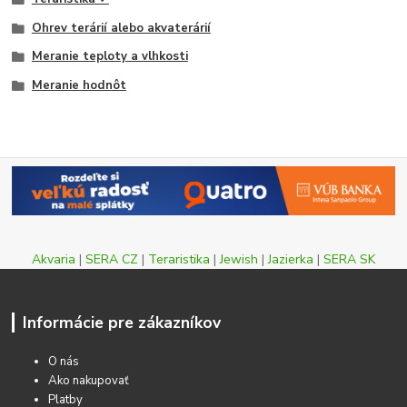
Ohrev terárií alebo akvaterárií
Meranie teploty a vlhkosti
Meranie hodnôt
Akvaria
|
SERA CZ
|
Teraristika
|
Jewish
|
Jazierka
|
SERA SK
Informácie pre zákazníkov
O nás
Ako nakupovať
Platby