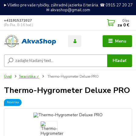
►Všetko pre vaše rybičky, záhradné jazierka či terária. ☎ 0915 27 20 27
✉ akvashop@gmail.com
0
ks
+421915272027
za
0 €
(Po-Pia, 8-16 hod.)
Menu
Hľadať
Úvod
Teraristika ✓
Thermo-Hygrometer Deluxe PRO
Thermo-Hygrometer Deluxe PRO
Novinka