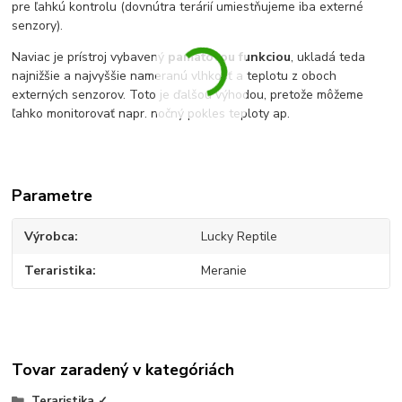
pre ľahkú kontrolu (dovnútra terárií umiestňujeme iba externé
senzory).
Naviac je prístroj vybavený
pamäťovou funkciou
, ukladá teda
najnižšie a najvyššie nameranú vlhkosť a teplotu z oboch
externých senzorov. Toto je ďalšou výhodou, pretože môžeme
ľahko monitorovať napr. nočný pokles teploty ap.
Parametre
Výrobca
Lucky Reptile
Teraristika
Meranie
Tovar zaradený v kategóriách
Teraristika ✓