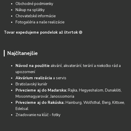
Obchodné podmienky
Nákup na splátky
Chovateľské informácie
Fotogaléria a naše realizácie
Tovar expedujeme pondelok až štvrtok
🟢
Najčítanejšie
Návod na použitie
akvárií, akvaterárií, terárií a niekoľko rád a
upozornení
Akvárium realizácia
a servis
Bratislavský kuriér
Privezieme aj do Maďarska:
Rajka, Hegyeshalom, Dunakiliti,
Mosonmagyarovár, Janossomoria
Privezieme aj do Rakúska:
Hainburg, Wolfsthal, Berg, Kittsee,
Edelsal
Zriaďovanie na kĺúč - fotky