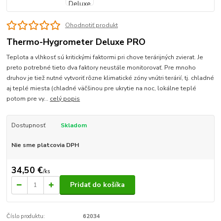
Ohodnotiť produkt
Thermo-Hygrometer Deluxe PRO
Teplota a vlhkosť sú kritickými faktormi pri chove terárijných zvierat. Je
preto potrebné tieto dva faktory neustále monitorovať. Pre mnoho
druhov je tiež nutné vytvoriť rôzne klimatické zóny vnútri terárií, tj. chladné
aj teplé miesta (chladné väčšinou pre ukrytie na noc, lokálne teplé
potom pre vy...
celý popis
Dostupnosť
Skladom
Nie sme platcovia DPH
34,50 €
/
ks
Pridať do košíka
Číslo produktu:
62034