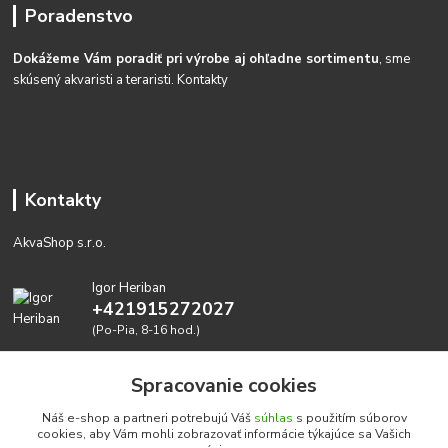
Poradenstvo
Dokážeme Vám poradiť pri výrobe aj ohľadne sortimentu
, sme
skúsený akvaristi a teraristi.
Kontakty
Kontakty
AkvaShop s.r.o.
Igor Heriban
+421915272027
(Po-Pia, 8-16 hod.)
akvashop@gmail.com
Spracovanie cookies
Náš e-shop a partneri potrebujú Váš
súhlas
s použitím súborov
cookies, aby Vám mohli zobrazovať informácie týkajúce sa Vašich