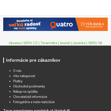
Akvaria
|
SERA CZ
|
Teraristika
|
Jewish
|
Jazierka
|
SERA SK
Informácie pre zákazníkov
O nás
Ako nakupovať
Platby
Obchodné podmienky
Nákup na splátky
Chovateľské informácie
Fotogaléria a naše realizácie
Tovar expedujeme pondelok až štvrtok
🟢