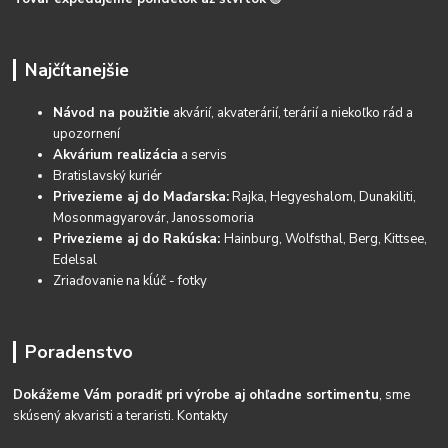
Najčítanejšie
Návod na použitie
akvárií, akvaterárií, terárií a niekoľko rád a
upozornení
Akvárium realizácia
a servis
Bratislavský kuriér
Privezieme aj do Maďarska:
Rajka, Hegyeshalom, Dunakiliti,
Mosonmagyarovár, Janossomoria
Privezieme aj do Rakúska:
Hainburg, Wolfsthal, Berg, Kittsee,
Edelsal
Zriaďovanie na kĺúč - fotky
Poradenstvo
Dokážeme Vám poradiť pri výrobe aj ohľadne sortimentu
, sme
skúsený akvaristi a teraristi.
Kontakty