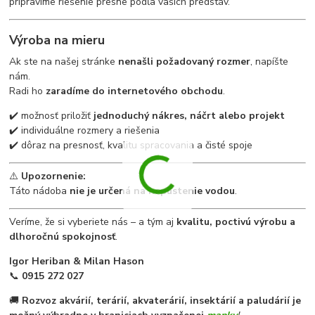
pripravíme riešenie presne podľa vašich predstáv.
Výroba na mieru
Ak ste na našej stránke
nenašli požadovaný rozmer
, napíšte
nám.
Radi ho
zaradíme do internetového obchodu
.
✔️ možnosť priložiť
jednoduchý nákres, náčrt alebo projekt
✔️ individuálne rozmery a riešenia
✔️ dôraz na presnosť, kvalitu spracovania a čisté spoje
⚠️
Upozornenie:
Táto nádoba
nie je určená na napustenie vodou
.
Veríme, že si vyberiete nás – a tým aj
kvalitu, poctivú výrobu a
dlhoročnú spokojnosť
.
Igor Heriban & Milan Hason
📞
0915 272 027
🚚
Rozvoz akvárií, terárií, akvaterárií, insektárií a paludárií je