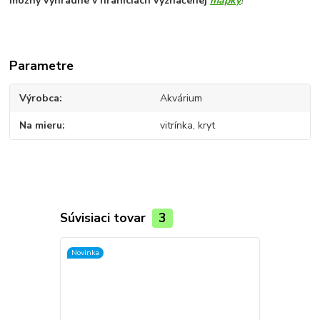
možný výhradne v hraniciach vyznačenej
mapky
!
Parametre
Výrobca
Akvárium
Na mieru
vitrínka, kryt
Súvisiaci tovar
3
Novinka
Novinka