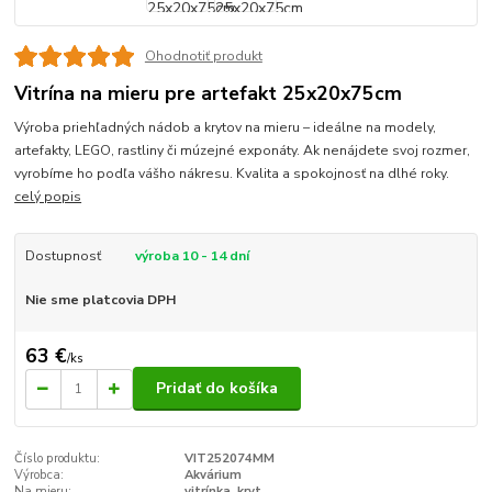
Ohodnotiť produkt
Vitrína na mieru pre artefakt 25x20x75cm
Výroba priehľadných nádob a krytov na mieru – ideálne na modely,
artefakty, LEGO, rastliny či múzejné exponáty. Ak nenájdete svoj rozmer,
vyrobíme ho podľa vášho nákresu. Kvalita a spokojnosť na dlhé roky.
celý popis
Dostupnosť
výroba 10 - 14 dní
Nie sme platcovia DPH
63 €
/
ks
Pridať do košíka
Číslo produktu:
VIT252074MM
Výrobca:
Akvárium
Na mieru:
vitrínka, kryt