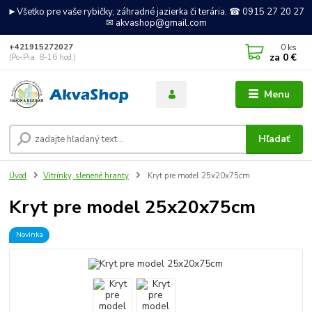
►Všetko pre vaše rybičky, záhradné jazierka či terária. ☎ 0915 27 20 27
✉ akvashop@gmail.com
0
ks
+421915272027
za
0 €
(Po-Pia, 8-16 hod.)
Menu
Hľadať
Úvod
Vitrínky, slenené hranty
Kryt pre model 25x20x75cm
Kryt pre model 25x20x75cm
Novinka