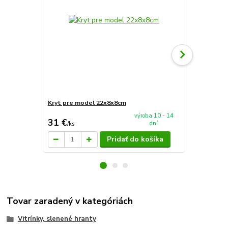
Kryt pre model 22x8x8cm
Kryt pre mo
výroba 10 - 14
31 €
29 €
dní
/
ks
/
ks
Pridať do košíka
Tovar zaradený v kategóriách
Vitrínky, slenené hranty