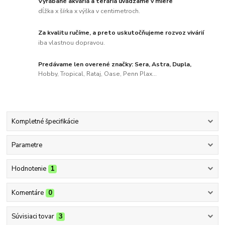
Vyrábané akváriá a teráriá uvádzame v miere
dĺžka x šírka x výška v centimetroch.
Za kvalitu ručíme, a preto uskutočňujeme rozvoz vivárií
iba vlastnou dopravou.
Predávame len overené značky: Sera, Astra, Dupla,
Hobby, Tropical, Rataj, Oase, Penn Plax...
Kompletné špecifikácie
Parametre
Hodnotenie
1
Komentáre
0
Súvisiaci tovar
3