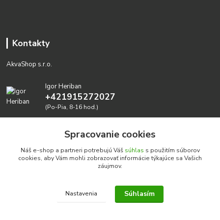
Kontakty
AkvaShop s.r.o.
Igor Heriban
+421915272027
(Po-Pia, 8-16 hod.)
akvashop@gmail.com
Spracovanie cookies
Náš e-shop a partneri potrebujú Váš
súhlas
s použitím súborov
cookies, aby Vám mohli zobrazovať informácie týkajúce sa Vašich
záujmov.
Súhlasím
Nastavenia
Realizujeme prírodné akvária: AkvaShop s.r.o. • IBAN:
SK3911000000002947087849