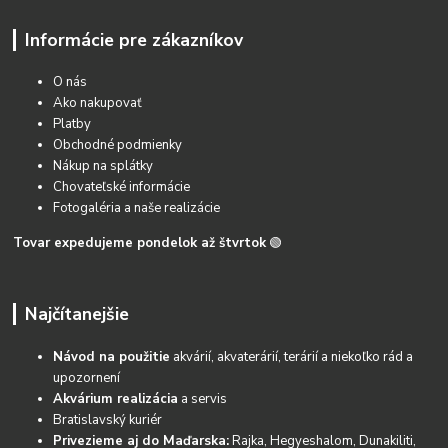
Informácie pre zákazníkov
O nás
Ako nakupovať
Platby
Obchodné podmienky
Nákup na splátky
Chovateľské informácie
Fotogaléria a naše realizácie
Tovar expedujeme pondelok až štvrtok
🟢
Najčítanejšie
Návod na použitie
akvárií, akvaterárií, terárií a niekoľko rád a
upozornení
Akvárium realizácia
a servis
Bratislavský kuriér
Privezieme aj do Maďarska:
Rajka, Hegyeshalom, Dunakiliti,