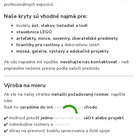
profesionálnych expozícií.
Naše kryty sú vhodné najmä pre:
modely
áut, vlakov, lietadiel a lodí
stavebnice LEGO
artefakty, mince, suveníry, zberateľské predmety
hrantíky pre rastliny
a dekoratívnu zeleň
múzeá, galérie, výstavy a edukačné projekty
Ak vás napadne iné využitie,
neváhajte nás kontaktovať
– radi
pripravíme riešenie presne podľa vašich predstáv.
Výroba na mieru
Ak ste na našej stránke
nenašli požadovaný rozmer
, napíšte
nám.
Radi ho
zaradíme do internetového obchodu
.
✔️ možnosť priložiť
jednoduchý nákres, náčrt alebo projekt
✔️ individuálne rozmery a riešenia
✔️ dôraz na presnosť, kvalitu spracovania a čisté spoje