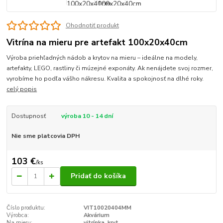
Ohodnotiť produkt
Vitrína na mieru pre artefakt 100x20x40cm
Výroba priehľadných nádob a krytov na mieru – ideálne na modely,
artefakty, LEGO, rastliny či múzejné exponáty. Ak nenájdete svoj rozmer,
vyrobíme ho podľa vášho nákresu. Kvalita a spokojnosť na dlhé roky.
celý popis
Dostupnosť
výroba 10 - 14 dní
Nie sme platcovia DPH
103 €
/
ks
Pridať do košíka
Číslo produktu:
VIT10020404MM
Výrobca:
Akvárium
Na mieru:
vitrínka, kryt