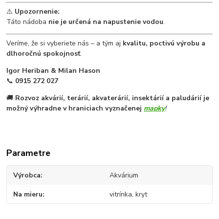
⚠️
Upozornenie:
Táto nádoba
nie je určená na napustenie vodou
.
Veríme, že si vyberiete nás – a tým aj
kvalitu, poctivú výrobu a
dlhoročnú spokojnosť
.
Igor Heriban & Milan Hason
📞
0915 272 027
🚚
Rozvoz akvárií, terárií, akvaterárií, insektárií a paludárií je
možný výhradne v hraniciach vyznačenej
mapky
!
Parametre
Výrobca
Akvárium
Na mieru
vitrínka, kryt