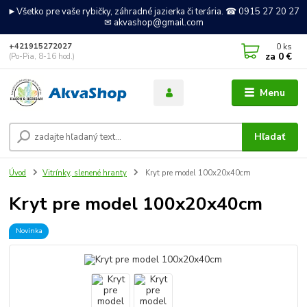
►Všetko pre vaše rybičky, záhradné jazierka či terária. ☎ 0915 27 20 27
✉ akvashop@gmail.com
0
ks
+421915272027
za
0 €
(Po-Pia, 8-16 hod.)
Menu
Hľadať
Úvod
Vitrínky, slenené hranty
Kryt pre model 100x20x40cm
Kryt pre model 100x20x40cm
Novinka