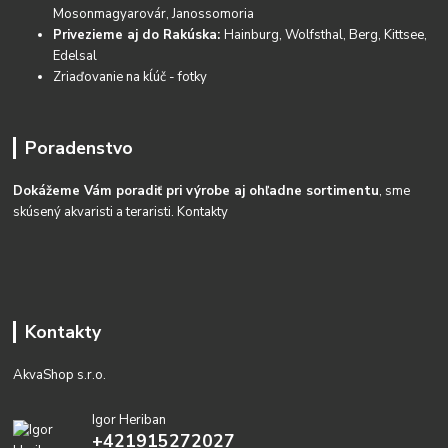
Mosonmagyarovár, Janossomoria
Privezieme aj do Rakúska:
Hainburg, Wolfsthal, Berg, Kittsee,
Edelsal
Zriaďovanie na kĺúč - fotky
Poradenstvo
Dokážeme Vám poradiť pri výrobe aj ohľadne sortimentu
, sme
skúsený akvaristi a teraristi.
Kontakty
Kontakty
AkvaShop s.r.o.
Igor Heriban
+421915272027