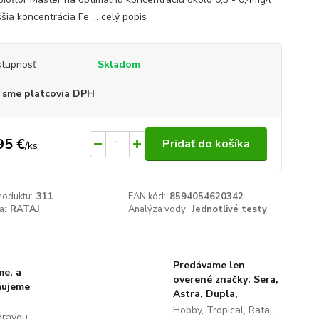
šia koncentrácia Fe ...
celý popis
tupnosť
Skladom
 sme platcovia DPH
95 €
Pridať do košíka
/
ks
roduktu:
311
EAN kód:
8594054620342
a:
RATAJ
Analýza vody:
Jednotlivé testy
Predávame len
me, a
overené značky: Sera,
ňujeme
Astra, Dupla,
Hobby, Tropical, Rataj,
pravou.