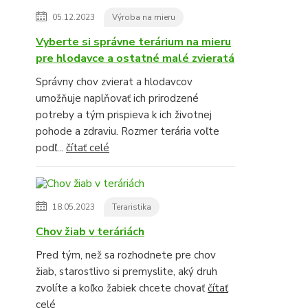
05.12.2023
Výroba na mieru
Vyberte si správne terárium na mieru
pre hlodavce a ostatné malé zvieratá
Správny chov zvierat a hlodavcov
umožňuje naplňovať ich prirodzené
potreby a tým prispieva k ich životnej
pohode a zdraviu. Rozmer terária voľte
podľ...
čítať celé
18.05.2023
Teraristika
Chov žiab v teráriách
Pred tým, než sa rozhodnete pre chov
žiab, starostlivo si premyslite, aký druh
zvolíte a koľko žabiek chcete chovať
čítať
celé