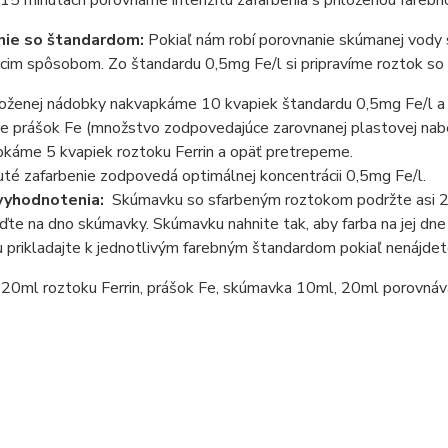
 15 minútach porovnáme intenzitu zafarbenia s priloženou farebn
nie so štandardom:
Pokiaľ nám robí porovnanie skúmanej vody
cim spôsobom. Zo štandardu 0,5mg Fe/l si pripravíme roztok so 
iloženej nádobky nakvapkáme 10 kvapiek štandardu 0,5mg Fe/l a
me prášok Fe (množstvo zodpovedajúce zarovnanej plastovej nab
pkáme 5 kvapiek roztoku Ferrin a opäť pretrepeme.
uté zafarbenie zodpovedá optimálnej koncentrácii 0,5mg Fe/l.
vyhodnotenia:
Skúmavku so sfarbeným roztokom podržte asi 2 c
eďte na dno skúmavky. Skúmavku nahnite tak, aby farba na jej 
prikladajte k jednotlivým farebným štandardom pokiaľ nenájdet
20ml roztoku Ferrin, prášok Fe, skúmavka 10ml, 20ml porovnáva