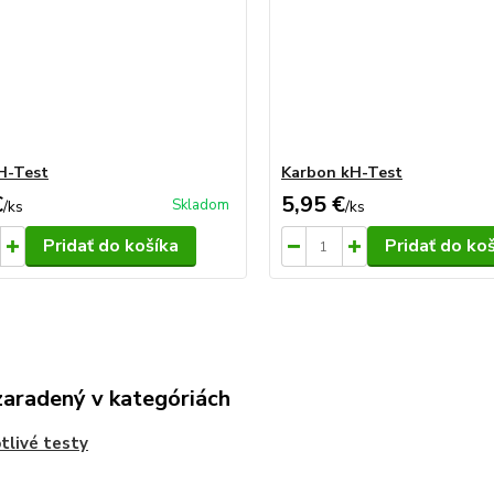
H-Test
Karbon kH-Test
€
5,95 €
Skladom
/
ks
/
ks
Pridať do košíka
Pridať do ko
zaradený v kategóriách
tlivé testy