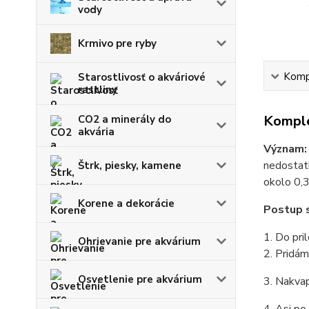
vody
Krmivo pre ryby
Kompl
Starostlivosť o akváriové
rastliny
Komple
CO2 a minerály do
akvária
Význam:
nedostat
Štrk, piesky, kamene
okolo 0,3
Korene a dekorácie
Postup 
1. Do pr
Ohrievanie pre akvárium
2. Pridá
Osvetlenie pre akvárium
3. Nakva