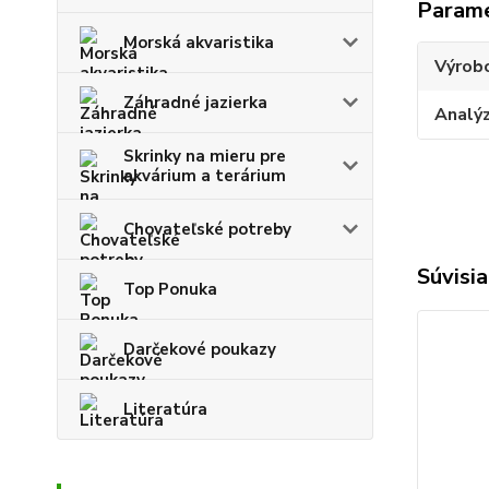
Param
Morská akvaristika
Výrob
Záhradné jazierka
Analý
Skrinky na mieru pre
akvárium a terárium
Chovateľské potreby
Súvisia
Top Ponuka
Darčekové poukazy
Literatúra