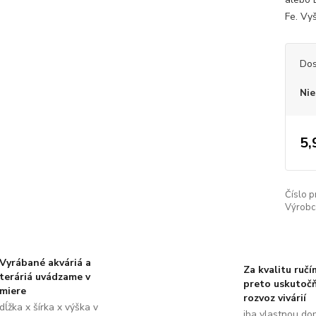
Fe. Vyš
Dos
Nie
5,
Číslo p
Výrobc
Vyrábané akváriá a
Za kvalitu ručí
teráriá uvádzame v
preto uskutoč
miere
rozvoz vivárií
dĺžka x šírka x výška v
iba vlastnou do