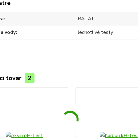
etre
ca
RATAJ
za vody
Jednotlivé testy
ci tovar
2