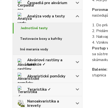
4. Asi po
Čerpadlá pre akvárium
Porovna
nasledujú
Analýza vody a testy
1. Do pr
Jednotlivé testy
2. Pridá
3. Nakva
Testovacie boxy a kufríky
4. Vznikn
Postup 
Iné merania vody
sa sústr
skúmavku 
Akváriové rastliny a
kolekcie ✓
Balenie:
stupnica
Akvaristické pomôcky
Teraristika ✓
Nanoakvaristika a
krevety