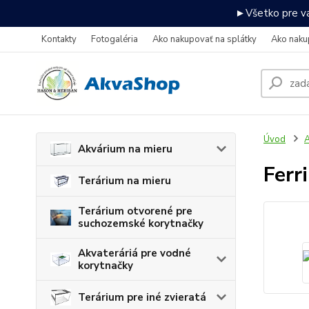
►Všetko pre va
Kontakty
Fotogaléria
Ako nakupovať na splátky
Ako naku
Úvod
A
Akvárium na mieru
Ferr
Terárium na mieru
Terárium otvorené pre
suchozemské korytnačky
Akvateráriá pre vodné
korytnačky
Terárium pre iné zvieratá