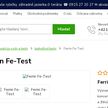
še rybičky, záhradné jazierka či terária. ☎ 0915 27 20 27 ✉ akv
povať
Platby
Obchodné podmienky
O nás
Ochrana súkromia
Neviet
Hľadať
+421
(Po-Pi
nalýza vody a testy
Jednotlivé testy
Ferrin Fe-Test
in Fe-Test
Ferr
Význam:
koncen
a žltn
alebo 