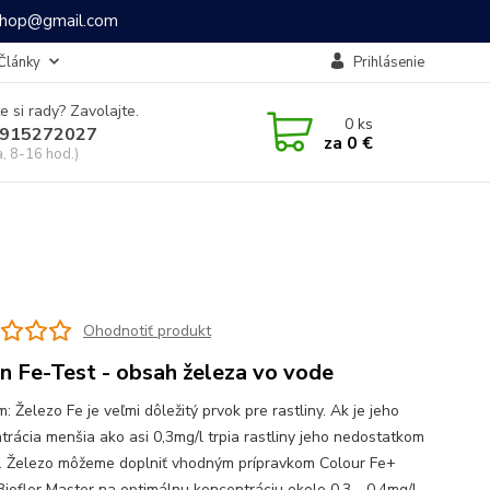
ashop@gmail.com
Články
Prihlásenie
e si rady? Zavolajte.
0
ks
915272027
za
0 €
a, 8-16 hod.)
Ohodnotiť produkt
in Fe-Test - obsah železa vo vode
 Železo Fe je veľmi dôležitý prvok pre rastliny. Ak je jeho
trácia menšia ako asi 0,3mg/l trpia rastliny jeho nedostatkom
ú. Železo môžeme doplniť vhodným prípravkom Colour Fe+
Bioflor Master na optimálnu koncentráciu okolo 0,3 - 0,4mg/l