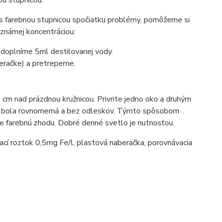
ou stupnicou.
 s farebnou stupnicou spočiatku problémy, pomôžeme si
známej koncentráciou:
 doplníme 5ml destilovanej vody.
eračke) a pretrepeme.
m nad prázdnou kružnicou. Privrite jedno oko a druhým
dne bola rovnomerná a bez odleskov. Týmto spôsobom
e farebnú zhodu. Dobré denné svetlo je nutnosťou.
cí roztok 0,5mg Fe/l, plastová naberačka, porovnávacia