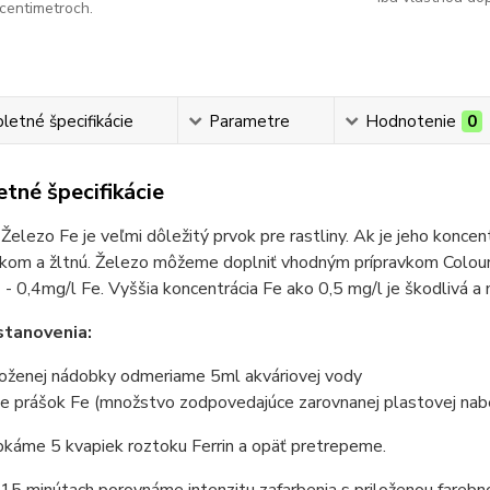
centimetroch.
etné špecifikácie
Parametre
Hodnotenie
0
tné špecifikácie
Železo Fe je veľmi dôležitý prvok pre rastliny. Ak je jeho koncent
kom a žltnú. Železo môžeme doplniť vhodným prípravkom Colour 
 - 0,4mg/l Fe. Vyššia koncentrácia Fe ako 0,5 mg/l je škodlivá a
stanovenia:
iloženej nádobky odmeriame 5ml akváriovej vody
me prášok Fe (množstvo zodpovedajúce zarovnanej plastovej nab
pkáme 5 kvapiek roztoku Ferrin a opäť pretrepeme.