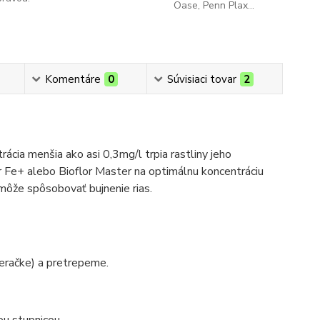
Oase, Penn Plax...
Komentáre
0
Súvisiaci tovar
2
rácia menšia ako asi 0,3mg/l trpia rastliny jeho
Fe+ alebo Bioflor Master na optimálnu koncentráciu
 môže spôsobovať bujnenie rias.
eračke) a pretrepeme.