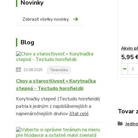
Novinky
Zobraziť všetky novinky
Blog
Akvin p
5,95 
23.08.2025
Teraristika
Chov a starostlivosť » Korytnačka
stepná - Testudo horsfieldii
Korytnačky stepné (Testudo horsfieldii)
patria k jedným z najobľúbenejších a
Tovar 
najnenáročnejších druhov
čítať celé
Jedno