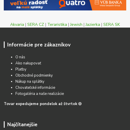
Akvaria
|
SERA CZ
|
Teraristika
|
Jewish
|
Jazierka
|
SERA SK
Informácie pre zákazníkov
O nás
Ako nakupovať
Platby
Obchodné podmienky
Nákup na splátky
Chovateľské informácie
Fotogaléria a naše realizácie
Tovar expedujeme pondelok až štvrtok
🟢
Najčítanejšie