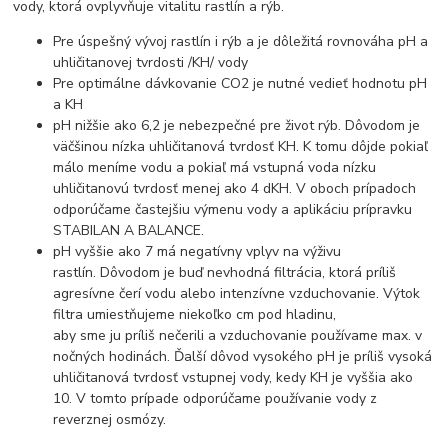
vody, ktorá ovplyvňuje vitalitu rastlín a rýb.
Pre úspešný vývoj rastlín i rýb a je dôležitá rovnováha pH a
uhličitanovej tvrdosti /KH/ vody
Pre optimálne dávkovanie CO2 je nutné vedieť hodnotu pH
a KH
pH nižšie ako 6,2 je nebezpečné pre život rýb. Dôvodom je
väčšinou nízka uhličitanová tvrdosť KH. K tomu dôjde pokiaľ
málo meníme vodu a pokiaľ má vstupná voda nízku
uhličitanovú tvrdosť menej ako 4 dKH. V oboch prípadoch
odporúčame častejšiu výmenu vody a aplikáciu prípravku
STABILAN A BALANCE.
pH vyššie ako 7 má negatívny vplyv na výživu
rastlín. Dôvodom je buď nevhodná filtrácia, ktorá príliš
agresívne čerí vodu alebo intenzívne vzduchovanie. Výtok
filtra umiestňujeme niekoľko cm pod hladinu,
aby sme ju príliš nečerili a vzduchovanie používame max. v
nočných hodinách. Ďalší dôvod vysokého pH je príliš vysoká
uhličitanová tvrdosť vstupnej vody, kedy KH je vyššia ako
10. V tomto prípade odporúčame používanie vody z
reverznej osmózy.