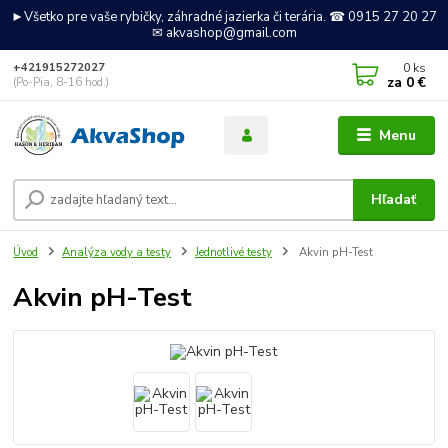
►Všetko pre vaše rybičky, záhradné jazierka či terária. ☎ 0915 27 20 27
✉ akvashop@gmail.com
0
ks
+421915272027
za
0 €
(Po-Pia, 8-16 hod.)
Menu
Hľadať
Úvod
Analýza vody a testy
Jednotlivé testy
Akvin pH-Test
Akvin pH-Test