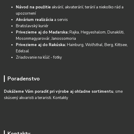
Návod na použitie
akvárií, akvaterárií, terárií a niekoľko rád a
upozornení
Akvárium realizácia
a servis
Bratislavský kuriér
Privezieme aj do Maďarska:
Rajka, Hegyeshalom, Dunakiliti,
Mosonmagyarovár, Janossomoria
Privezieme aj do Rakúska:
Hainburg, Wolfsthal, Berg, Kittsee,
Edelsal
Zriaďovanie na kĺúč - fotky
Poradenstvo
Dokážeme Vám poradiť pri výrobe aj ohľadne sortimentu
, sme
skúsený akvaristi a teraristi.
Kontakty
Kontakty