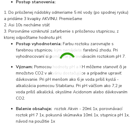
Postup stanovenia:
1. Do priloženej nádobky odmeriame 5 ml vody (po spodnej rysku)
a pridáme 3 kvapky AKVINU. Premiešame
2. Asi 10s necháme stáť
3. Porovnáme vzniknuté zafarbenie s priloženou stupnicou, z
ktorej odpočítame hodnotu pH.
Postup vyhodnotenia:
Farbu roztoku zarovnajte s
farebnou stupnicou kým nenájdete farebnú zhodu. Pri
vyhodnocovaní si pomôžete porovnávacím roztokom pH 7.
Význam:
Pomocou hodnoty pH a KH môžeme stanoviť či je
množstvo CO2 v akváriu dostačujúce a prípadne upraviť
dávkovanie. Pri pH menšom ako 6 je voda príliš kyslá -
alkalizácia pomocou Stabilanu. Pri pH väčšom ako 7,2 je
voda príliš alkalická, okyslíme Acidonom alebo dávkovaním
CO2.
Balenie obsahuje:
roztok Akvin - 20ml 1x, porovnávací
roztok pH 7 1x, pokusná skúmavka 10ml 1x, stupnica pH 1x,
návod na použitie 1x