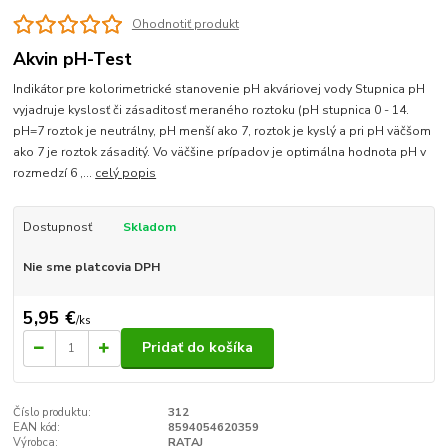
Ohodnotiť produkt
Akvin pH-Test
Indikátor pre kolorimetrické stanovenie pH akváriovej vody Stupnica pH
vyjadruje kyslosť či zásaditosť meraného roztoku (pH stupnica 0 - 14.
pH=7 roztok je neutrálny, pH menší ako 7, roztok je kyslý a pri pH väčšom
ako 7 je roztok zásaditý. Vo väčšine prípadov je optimálna hodnota pH v
rozmedzí 6 ,...
celý popis
Dostupnosť
Skladom
Nie sme platcovia DPH
5,95 €
/
ks
Pridať do košíka
Číslo produktu:
312
EAN kód:
8594054620359
Výrobca:
RATAJ