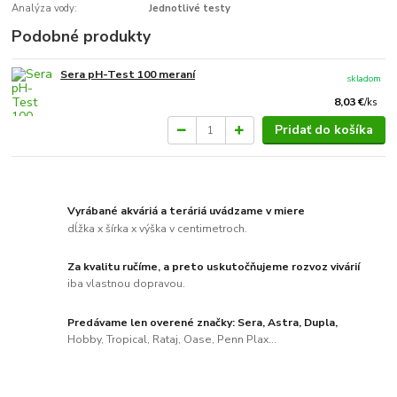
Analýza vody:
Jednotlivé testy
Podobné produkty
Sera pH-Test 100 meraní
skladom
8,03 €
/
ks
Pridať do košíka
Vyrábané akváriá a teráriá uvádzame v miere
dĺžka x šírka x výška v centimetroch.
Za kvalitu ručíme, a preto uskutočňujeme rozvoz vivárií
iba vlastnou dopravou.
Predávame len overené značky: Sera, Astra, Dupla,
Hobby, Tropical, Rataj, Oase, Penn Plax...