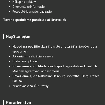
Nákup na splátky
Chovateľské informácie
Fotogaléria a naše realizácie
Tovar expedujeme pondelok až štvrtok
🟢
Najčítanejšie
Návod na použitie
akvárií, akvaterárií, terárií a niekoľko rád a
upozornení
Akvárium realizácia
a servis
Bratislavský kuriér
Privezieme aj do Maďarska:
Rajka, Hegyeshalom, Dunakiliti,
Mosonmagyarovár, Janossomoria
Privezieme aj do Rakúska:
Hainburg, Wolfsthal, Berg, Kittsee,
Edelsal
Zriaďovanie na kĺúč - fotky
Poradenstvo