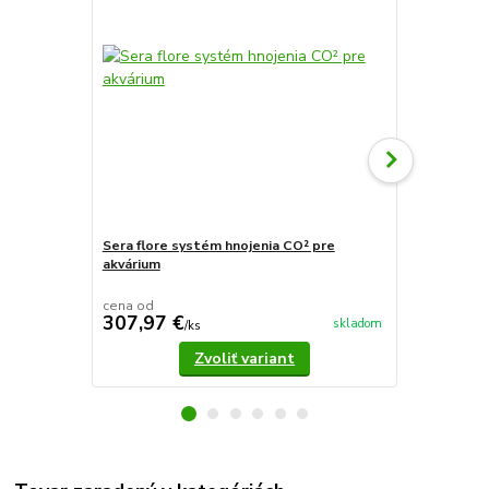
Sera flore systém hnojenia CO² pre
Seramic pH 
akvárium
cena od
307,97 €
410,97 
skladom
/
ks
Zvoliť variant