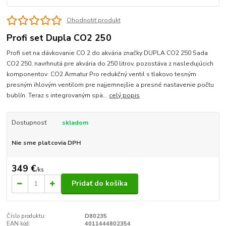
Ohodnotiť produkt
Profi set Dupla CO2 250
Profi set na dávkovanie CO 2 do akvária značky DUPLA CO2 250 Sada
CO2 250, navrhnutá pre akvária do 250 litrov, pozostáva z nasledujúcich
komponentov: CO2 Armatur Pro redukčný ventil s tlakovo tesným
presným ihlovým ventilom pre najjemnejšie a presné nastavenie počtu
bublín. Teraz s integrovaným spä...
celý popis
Dostupnosť
skladom
Nie sme platcovia DPH
349 €
/
ks
Pridať do košíka
Číslo produktu:
D80235
EAN kód:
4011444802354