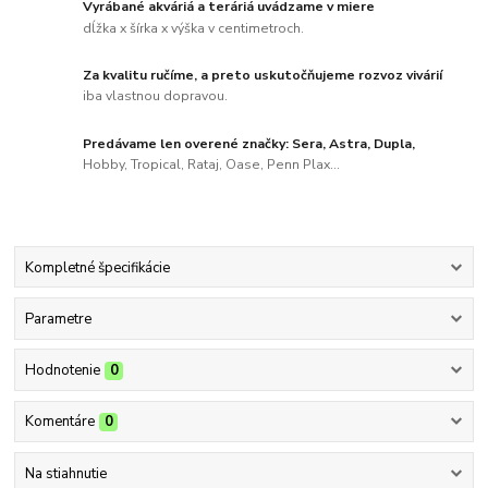
Vyrábané akváriá a teráriá uvádzame v miere
dĺžka x šírka x výška v centimetroch.
Za kvalitu ručíme, a preto uskutočňujeme rozvoz vivárií
iba vlastnou dopravou.
Predávame len overené značky: Sera, Astra, Dupla,
Hobby, Tropical, Rataj, Oase, Penn Plax...
Kompletné špecifikácie
Parametre
Hodnotenie
0
Komentáre
0
Na stiahnutie