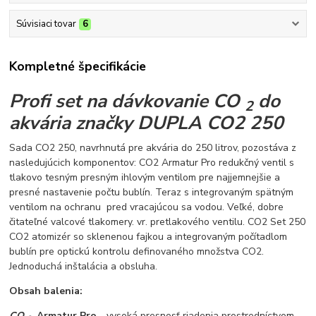
Súvisiaci tovar
6
Kompletné špecifikácie
Profi set na dávkovanie CO
do
2
akvária značky DUPLA CO2 250
Sada CO2 250, navrhnutá pre akvária do 250 litrov, pozostáva z
nasledujúcich komponentov: CO2 Armatur Pro redukčný ventil s
tlakovo tesným presným ihlovým ventilom pre najjemnejšie a
presné nastavenie počtu bublín. Teraz s integrovaným spätným
ventilom na ochranu pred vracajúcou sa vodou. Veľké, dobre
čitateľné valcové tlakomery. vr. pretlakového ventilu. CO2 Set 250
CO2 atomizér so sklenenou fajkou a integrovaným počítadlom
bublín pre optickú kontrolu definovaného množstva CO2.
Jednoduchá inštalácia a obsluha.
Obsah balenia:
CO
Armatur Pro
- vysoká presnosť riadenia prostredníctvom