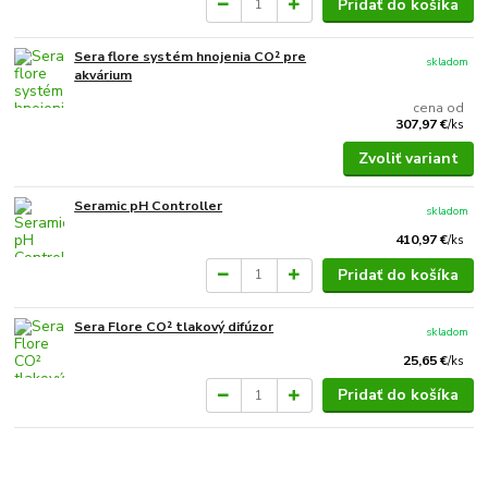
Pridať do košíka
Sera flore systém hnojenia CO² pre
skladom
akvárium
cena od
307,97 €
/
ks
Zvoliť variant
Seramic pH Controller
skladom
410,97 €
/
ks
Pridať do košíka
Sera Flore CO² tlakový difúzor
skladom
25,65 €
/
ks
Pridať do košíka