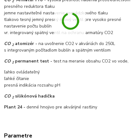
2
presného reduktora tlaku
jemne nastaviteľné nastavenie prevádzkového tlaku
tlakovo tesný jemný presný ihlový ventil pre vysoko presné
nastavenie počtu bublín
vr. integrovaný spätný ventil na ochranu armatúry CO2
CO
atomizér -
na uvoľnenie CO2 v akváriách do 250L
2
s integrovaným počítadlom bublín a spätným ventilom
CO
permanent test -
test na meranie obsahu CO2 vo vode,
2
ľahko ovládateľný
ľahké čítanie
presná indikácia rozsahu pH
CO
silikónová hadička
2
Plant 24 -
denné hnojivo pre akvárijné rastliny
Parametre