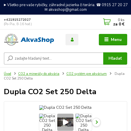
►Všetko pre vaše rybičky, záhradné jazierka či terária. ☎ 0915 27 20 27
✉ akvashop@gmail.com
0
ks
+421915272027
za
0 €
(Po-Pia, 8-16 hod.)
Menu
Hľadať
Úvod
CO2 a minerály do akvária
CO2 systém pre akvárium
Dupla
CO2 Set 250 Delta
Dupla CO2 Set 250 Delta