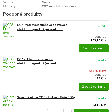
Výrobca:
Dupla
CO2 Sety:
CO2 kompletné zostavy
Podobné produkty
CO² Profi dvojstupňová zostava s
do 7 dní
elektromagnetickým ventilom
cena od
163,10 €
/
ks
Zvoliť variant
CO² základná zostava s
skladom
elektromagnetickým ventilom
Až 8 % zľava
cena od
73 €
/
ks
Zvoliť variant
Sera držiak na CO² - tlakovú fľašu 500g
skladom
23,18 €
/
ks