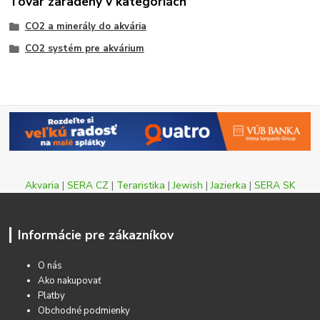
Tovar zaradený v kategóriách
CO2 a minerály do akvária
CO2 systém pre akvárium
Akvaria
|
SERA CZ
|
Teraristika
|
Jewish
|
Jazierka
|
SERA SK
Informácie pre zákazníkov
O nás
Ako nakupovať
Platby
Obchodné podmienky