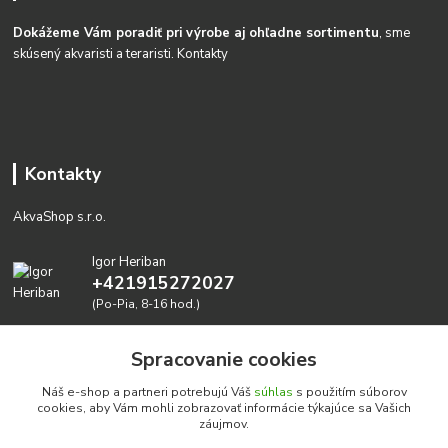
Dokážeme Vám poradiť pri výrobe aj ohľadne sortimentu
, sme
skúsený akvaristi a teraristi.
Kontakty
Kontakty
AkvaShop s.r.o.
Igor Heriban
+421915272027
(Po-Pia, 8-16 hod.)
akvashop@gmail.com
Spracovanie cookies
Náš e-shop a partneri potrebujú Váš
súhlas
s použitím súborov
cookies, aby Vám mohli zobrazovať informácie týkajúce sa Vašich
záujmov.