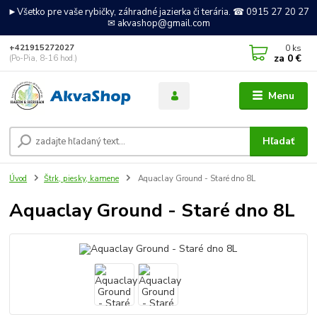
►Všetko pre vaše rybičky, záhradné jazierka či terária. ☎ 0915 27 20 27
✉ akvashop@gmail.com
0
ks
+421915272027
za
0 €
(Po-Pia, 8-16 hod.)
Menu
Hľadať
Úvod
Štrk, piesky, kamene
Aquaclay Ground - Staré dno 8L
Aquaclay Ground - Staré dno 8L