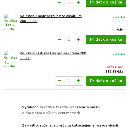
Pridať do košíka
Kolekcia Klasik rastlín pre akvárium
do 3 dní
200 - 300L
99 €
/
ks
Pridať do košíka
Kolekcia TOP rastlín pre akvárium 200
do 7 dní
- 300L
13 % zľava
112,99 €
/
ks
Pridať do košíka
Vyrábané akváriá a teráriá uvádzame v miere
dĺžka x šírka x výška v centimetroch.
Za kvalitu ručíme, a preto uskutočňujeme rozvoz vivárií