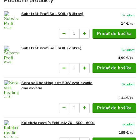
Podobné produkty
Substrát Profi Soil SOIL (8 litrov)
Skladom
14 €
/
ks
Pridať do košíka
Substrát Profi Soil SOIL (2 litre)
Skladom
4,99 €
/
ks
Pridať do košíka
Sera soil heating set 50W vyhrievanie
Skladom
dna akvária
144 €
/
ks
Pridať do košíka
Kolekcia rastlín Exklusiv 70 - 500 - 600L
skladom
195 €
/
ks