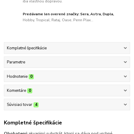
iba vlastnou dopravou.
Predávame len overené značky: Sera, Astra, Dupla,
Hobby, Tropical, Rataj, Oase, Penn Plax...
Kompletné špecifikácie
Parametre
Hodnotenie
0
Komentáre
0
Súvisiaci tovar
4
Kompletné špecifikácie
Obohatený
akvarijný substrát, ktorý sa dáva pod vrchné