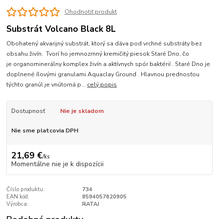
Ohodnotiť produkt
Substrát Volcano Black 8L
Obohatený akvarijný substrát, ktorý sa dáva pod vrchné substráty bez
obsahu živín. Tvorí ho jemnozrnný kremičitý piesok Staré Dno, čo
je organominerálny komplex živín a aktívnych spór baktérií . Staré Dno je
doplnené ílovými granulami Aquaclay Ground . Hlavnou prednosťou
týchto granúl je vnútorná p...
celý popis
Dostupnosť
Nie je skladom
Nie sme platcovia DPH
21,69 €
/
ks
Momentálne nie je k dispozícii
Číslo produktu:
734
EAN kód:
8594057620905
Výrobca:
RATAJ