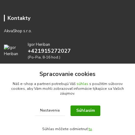
Kontakty
AkvaShop s.r.o.
Igor Heriban
+421915272027
(Po-Pia, 8-16 hod.)
akvashop@gmail.com
Spracovanie cookies
Náš e-shop a partneri potrebujú Váš
súhlas
s použitím súborov
cookies, aby Vám mohli zobrazovať informácie týkajúce sa Vašich
záujmov.
Súhlasím
Nastavenia
Realizujeme prírodné akvária: AkvaShop s.r.o. • IBAN:
SK3911000000002947087849
Súhlas môžete odmietnuť
tu
.
google-site-verification=0nmJ-HDbfWgdf7hn3NpxYEsEo-