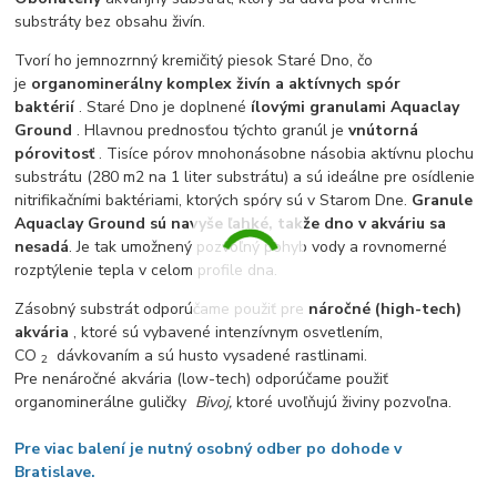
substráty bez obsahu živín.
Tvorí ho jemnozrnný kremičitý piesok Staré Dno, čo
je
organominerálny komplex živín a aktívnych spór
baktérií
. Staré Dno je doplnené
ílovými granulami Aquaclay
Ground
. Hlavnou prednosťou týchto granúl je
vnútorná
pórovitosť
. Tisíce pórov mnohonásobne násobia aktívnu plochu
substrátu (280 m2 na 1 liter substrátu) a sú ideálne pre osídlenie
nitrifikačními baktériami, ktorých spóry sú v Starom Dne.
Granule
Aquaclay Ground sú navyše ľahké, takže dno v akváriu sa
nesadá
. Je tak umožnený pozvoľný pohyb vody a rovnomerné
rozptýlenie tepla v celom profile dna.
Zásobný substrát odporúčame použiť pre
náročné (high-tech)
akvária
, ktoré sú vybavené intenzívnym osvetlením,
CO
dávkovaním a sú husto vysadené rastlinami.
2
Pre nenáročné akvária (low-tech) odporúčame použiť
organominerálne guličky
Bivoj
,
ktoré uvoľňujú živiny pozvoľna.
Pre viac balení je nutný osobný odber po dohode v
Bratislave.