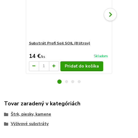
Substrát Profi Soil SOIL (8 litrov)
Substrát Prof
14 €
4,99 €
Skladom
/
ks
/
ks
Pridať do košíka
Tovar zaradený v kategóriách
Štrk, piesky, kamene
Výživové substráty