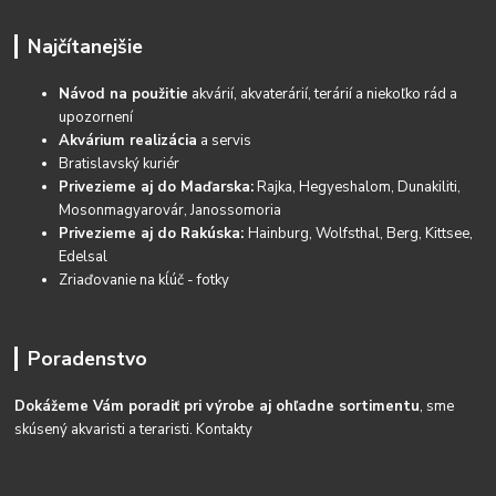
Najčítanejšie
Návod na použitie
akvárií, akvaterárií, terárií a niekoľko rád a
upozornení
Akvárium realizácia
a servis
Bratislavský kuriér
Privezieme aj do Maďarska:
Rajka, Hegyeshalom, Dunakiliti,
Mosonmagyarovár, Janossomoria
Privezieme aj do Rakúska:
Hainburg, Wolfsthal, Berg, Kittsee,
Edelsal
Zriaďovanie na kĺúč - fotky
Poradenstvo
Dokážeme Vám poradiť pri výrobe aj ohľadne sortimentu
, sme
skúsený akvaristi a teraristi.
Kontakty