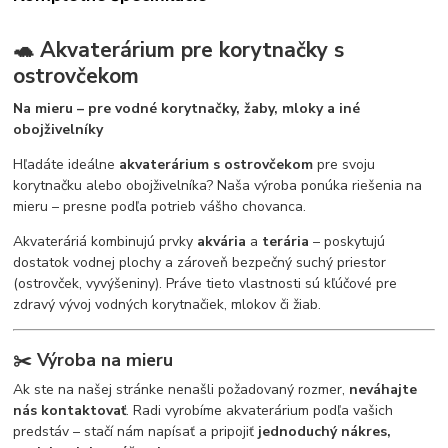
🐢 Akvaterárium pre korytnačky s
ostrovčekom
Na mieru – pre vodné korytnačky, žaby, mloky a iné
obojživelníky
Hľadáte ideálne
akvaterárium s ostrovčekom
pre svoju
korytnačku alebo obojživelníka? Naša výroba ponúka riešenia na
mieru – presne podľa potrieb vášho chovanca.
Akvateráriá kombinujú prvky
akvária
a
terária
– poskytujú
dostatok vodnej plochy a zároveň bezpečný suchý priestor
(ostrovček, vyvýšeniny). Práve tieto vlastnosti sú kľúčové pre
zdravý vývoj vodných korytnačiek, mlokov či žiab.
✂️
Výroba na mieru
Ak ste na našej stránke nenašli požadovaný rozmer,
neváhajte
nás kontaktovať
. Radi vyrobíme akvaterárium podľa vašich
predstáv – stačí nám napísať a pripojiť
jednoduchý nákres,