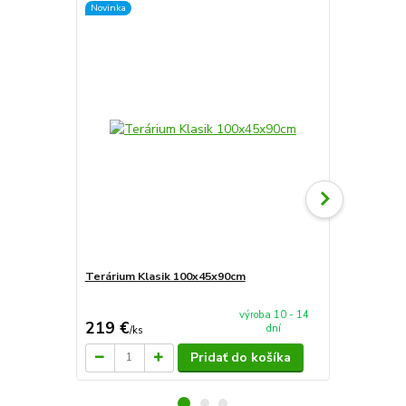
Novinka
Terárium Klasik 100x45x90cm
AkvaTeráriu
mieru 60x4
výroba 10 - 14
219 €
94 €
dní
/
ks
/
ks
Pridať do košíka