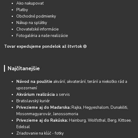
Ako nakupovať
Platby
Obchodné podmienky
Nákup na splátky
Chovateľské informácie
Fotogaléria a naše realizácie
Tovar expedujeme pondelok až štvrtok
🟢
Najčítanejšie
Návod na použitie
akvárií, akvaterárií, terárií a niekoľko rád a
upozornení
Akvárium realizácia
a servis
Bratislavský kuriér
Privezieme aj do Maďarska:
Rajka, Hegyeshalom, Dunakiliti,
Mosonmagyarovár, Janossomoria
Privezieme aj do Rakúska:
Hainburg, Wolfsthal, Berg, Kittsee,
Edelsal
Zriaďovanie na kĺúč - fotky