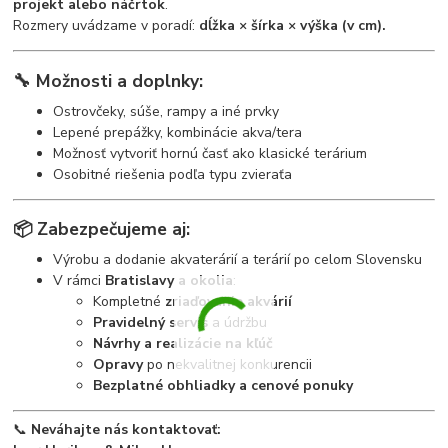
projekt alebo náčrtok
.
Rozmery uvádzame v poradí:
dĺžka × šírka × výška (v cm).
🔧
Možnosti a doplnky:
Ostrovčeky, súše, rampy a iné prvky
Lepené prepážky, kombinácie akva/tera
Možnosť vytvoriť hornú časť ako klasické terárium
Osobitné riešenia podľa typu zvieraťa
📦
Zabezpečujeme aj:
Výrobu a dodanie akvaterárií a terárií po celom Slovensku
V rámci
Bratislavy a okolia
:
Kompletné
zriaďovanie akvárií
Pravidelný servis
a údržbu
Návrhy a realizácie na kľúč
Opravy
po nekvalitnej konkurencii
Bezplatné obhliadky a cenové ponuky
📞
Neváhajte nás kontaktovať: