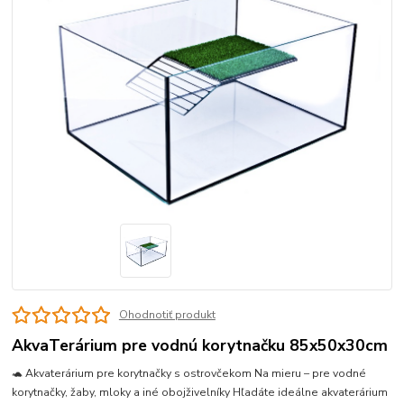
Ohodnotiť produkt
AkvaTerárium pre vodnú korytnačku 85x50x30cm
🐢 Akvaterárium pre korytnačky s ostrovčekom Na mieru – pre vodné
korytnačky, žaby, mloky a iné obojživelníky Hľadáte ideálne akvaterárium