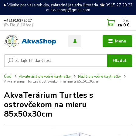
►Všetko pre vaše rybičky, záhradné jazierka či terária. ☎ 0915 27 20 27
✉ akvashop@gmail.com
0
ks
+421915272027
za
0 €
(Po-Pia, 8-16 hod.)
Menu
Hľadať
Úvod
Akvateráriá pre vodné korytnačky
Nádrž pre vodné korytnačky
AkvaTerárium Turtles s ostrovčekom na mieru 85x50x30cm
AkvaTerárium Turtles s
ostrovčekom na mieru
85x50x30cm