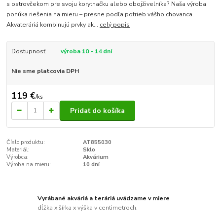
s ostrovčekom pre svoju korytnačku alebo obojživelníka? Naša výroba
ponúka riešenia na mieru – presne podľa potrieb vášho chovanca.
Akvateráriá kombinujú prvky ak...
celý popis
Dostupnosť
výroba 10 - 14 dní
Nie sme platcovia DPH
119 €
/
ks
Pridať do košíka
Číslo produktu:
AT855030
Materiál:
Sklo
Výrobca:
Akvárium
Výroba na mieru:
10 dní
Vyrábané akváriá a teráriá uvádzame v miere
dĺžka x šírka x výška v centimetroch.