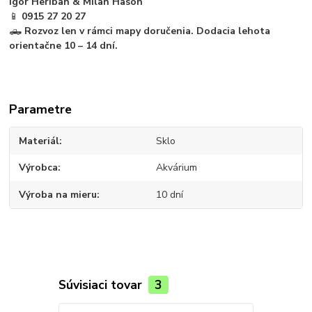
Igor Heriban & Milan Hason
📱
0915 27 20 27
🛻
Rozvoz len v rámci mapy doručenia. Dodacia lehota
orientačne 10 – 14 dní.
Parametre
Materiál
Sklo
Výrobca
Akvárium
Výroba na mieru
10 dní
Súvisiaci tovar
3