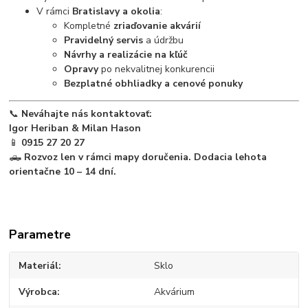
V rámci
Bratislavy a okolia
:
Kompletné
zriaďovanie akvárií
Pravidelný servis
a údržbu
Návrhy a realizácie na kľúč
Opravy
po nekvalitnej konkurencii
Bezplatné obhliadky a cenové ponuky
📞
Neváhajte nás kontaktovať:
Igor Heriban & Milan Hason
📱
0915 27 20 27
🛻
Rozvoz len v rámci mapy doručenia. Dodacia lehota
orientačne 10 – 14 dní.
Parametre
Materiál
Sklo
Výrobca
Akvárium