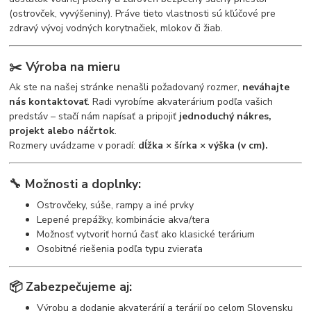
(ostrovček, vyvýšeniny). Práve tieto vlastnosti sú kľúčové pre
zdravý vývoj vodných korytnačiek, mlokov či žiab.
✂️
Výroba na mieru
Ak ste na našej stránke nenašli požadovaný rozmer,
neváhajte
nás kontaktovať
. Radi vyrobíme akvaterárium podľa vašich
predstáv – stačí nám napísať a pripojiť
jednoduchý nákres,
projekt alebo náčrtok
.
Rozmery uvádzame v poradí:
dĺžka × šírka × výška (v cm).
🔧
Možnosti a doplnky:
Ostrovčeky, súše, rampy a iné prvky
Lepené prepážky, kombinácie akva/tera
Možnosť vytvoriť hornú časť ako klasické terárium
Osobitné riešenia podľa typu zvieraťa
📦
Zabezpečujeme aj:
Výrobu a dodanie akvaterárií a terárií po celom Slovensku