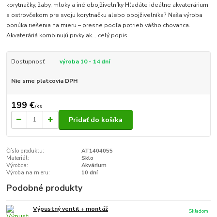
korytnačky, žaby, mloky a iné obojživelníky Hľadáte ideálne akvaterárium
s ostrovčekom pre svoju korytnačku alebo obojživelníka? Naša výroba
ponúka riešenia na mieru – presne podľa potrieb vášho chovanca.
Akvateráriá kombinujú prvky ak...
celý popis
Dostupnosť
výroba 10 - 14 dní
Nie sme platcovia DPH
199 €
/
ks
Pridať do košíka
Číslo produktu:
AT1404055
Materiál:
Sklo
Výrobca:
Akvárium
Výroba na mieru:
10 dní
Podobné produkty
Výpustný ventil + montáž
Skladom