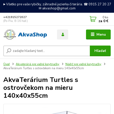
►Všetko pre vaše rybičky, záhradné jazierka či terária. ☎ 0915 27 20 27
✉ akvashop@gmail.com
0
ks
+421915272027
za
0 €
(Po-Pia, 8-16 hod.)
Menu
Hľadať
Úvod
Akvateráriá pre vodné korytnačky
Nádrž pre vodné korytnačky
AkvaTerárium Turtles s ostrovčekom na mieru 140x40x55cm
AkvaTerárium Turtles s
ostrovčekom na mieru
140x40x55cm