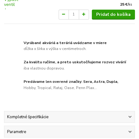
25 €
/
ks
Pridať do košíka
Vyrábané akváriá a teráriá uvádzame v miere
dĺžka x šírka x výška v centimetroch.
Za kvalitu ručíme, a preto uskutočňujeme rozvoz vivárií
iba vlastnou dopravou.
Predávame len overené značky: Sera, Astra, Dupla,
Hobby, Tropical, Rataj, Oase, Penn Plax...
Kompletné špecifikácie
Parametre