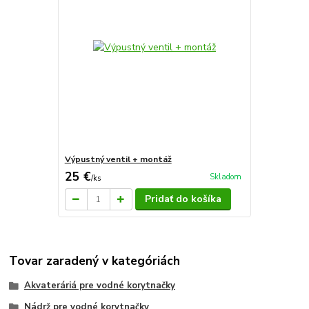
Výpustný ventil + montáž
25 €
Skladom
/
ks
Pridať do košíka
Tovar zaradený v kategóriách
Akvateráriá pre vodné korytnačky
Nádrž pre vodné korytnačky