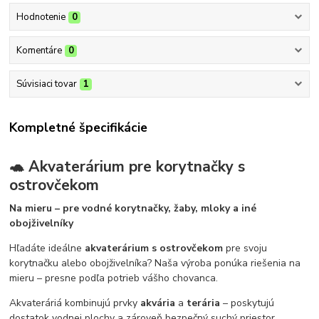
Hodnotenie
0
Komentáre
0
Súvisiaci tovar
1
Kompletné špecifikácie
🐢 Akvaterárium pre korytnačky s
ostrovčekom
Na mieru – pre vodné korytnačky, žaby, mloky a iné
obojživelníky
Hľadáte ideálne
akvaterárium s ostrovčekom
pre svoju
korytnačku alebo obojživelníka? Naša výroba ponúka riešenia na
mieru – presne podľa potrieb vášho chovanca.
Akvateráriá kombinujú prvky
akvária
a
terária
– poskytujú
dostatok vodnej plochy a zároveň bezpečný suchý priestor