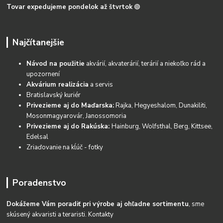
Tovar expedujeme pondelok až štvrtok
🟢
Najčítanejšie
Návod na použitie
akvárií, akvaterárií, terárií a niekoľko rád a
upozornení
Akvárium realizácia
a servis
Bratislavský kuriér
Privezieme aj do Maďarska:
Rajka, Hegyeshalom, Dunakiliti,
Mosonmagyarovár, Janossomoria
Privezieme aj do Rakúska:
Hainburg, Wolfsthal, Berg, Kittsee,
Edelsal
Zriaďovanie na kĺúč - fotky
Poradenstvo
Dokážeme Vám poradiť pri výrobe aj ohľadne sortimentu
, sme
skúsený akvaristi a teraristi.
Kontakty