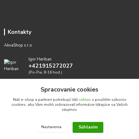
Kontakty
AkvaShop s.r.o.
Igor Heriban
+421915272027
(Po-Pia, 8-16 hod.)
akvashop@gmail.com
Spracovanie cookies
Náš e-shop a partneri potrebujú Váš
súhlas
s použitím súborov
cookies, aby Vám mohli zobrazovať informácie týkajúce sa Vašich
záujmov.
Súhlasím
Nastavenia
Realizujeme prírodné akvária: AkvaShop s.r.o. • IBAN:
SK3911000000002947087849