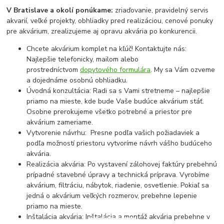
V Bratislave a okolí ponúkame:
zriaďovanie, pravidelný servis
akvarií, veľké projekty, obhliadky pred realizáciou, cenové ponuky
pre akvárium, zrealizujeme aj opravu akvária po konkurencii.
Chcete akvárium komplet na kľúč! Kontaktujte nás:
Najlepšie telefonicky, mailom alebo
prostredníctvom
dopytového formulára
. My sa Vám ozveme
a dojednáme osobnú obhliadku.
Úvodná konzultácia: Radi sa s Vami stretneme – najlepšie
priamo na mieste, kde bude Vaše budúce akvárium stáť.
Osobne prerokujeme všetko potrebné a priestor pre
akvárium zameriame.
Vytvorenie návrhu: Presne podľa vašich požiadaviek a
podľa možností priestoru vytvoríme návrh vášho budúceho
akvária.
Realizácia akvária: Po vystavení zálohovej faktúry prebehnú
prípadné stavebné úpravy a technická príprava. Vyrobíme
akvárium, filtráciu, nábytok, riadenie, osvetlenie. Pokiaľ sa
jedná o akvárium veľkých rozmerov, prebehne lepenie
priamo na mieste.
Inštalácia akvária: Inštalácia a montáž akvária prebehne v