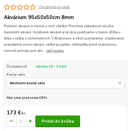
Ohodnotiť produkt
Akvárium 95x50x50cm 8mm
Robíme akvária a vieme o nich všetko! Precízna zákazková výroba
lepených akvárií. Vyrábané akváriá a teráriá uvádzame v miere dĺžka x
šírka x výška v centimetroch. V Bratislave a okolí ponúkame: zriaďovanie,
pravidelný servis akvarií, veľké projekty, obhliadky pred realizáciou,
cenové ponuky pre akv...
celý popis
Dostupnosť
výroba 10 - 14 dní
Krycie sklo
Nie sme platcovia DPH
173 €
/
ks
Pridať do košíka