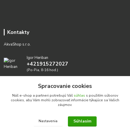
Kontakty
AkvaShop s.r.o.
Igor Heriban
+421915272027
(Po-Pia, 8-16 hod.)
akvashop@gmail.com
Spracovanie cookies
Náš e-shop a partneri potrebujú Váš
súhlas
s použitím súborov
cookies, aby Vám mohli zobrazovať informácie týkajúce sa Vašich
záujmov.
Súhlasím
Nastavenia
Realizujeme prírodné akvária: AkvaShop s.r.o. • IBAN:
SK3911000000002947087849