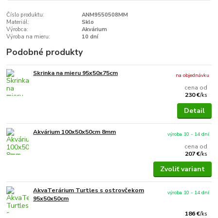
Číslo produktu:
ANM9550508MM
Materiál:
Sklo
Výrobca:
Akvárium
Výroba na mieru:
10 dní
Podobné produkty
Skrinka na mieru 95x50x75cm
na objednávku
cena od
230 €
/
ks
Detail
Akvárium 100x50x50cm 8mm
výroba 10 - 14 dní
cena od
207 €
/
ks
Zvoliť variant
AkvaTerárium Turtles s ostrovčekom
výroba 10 - 14 dní
95x50x50cm
186 €
/
ks