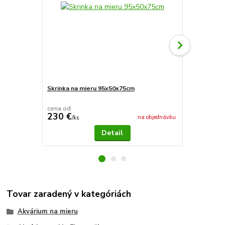
Skrinka na mieru 95x50x75cm
Terárium Kl
cena od
230 €
199 €
na objednávku
/
ks
/
ks
Detail
Tovar zaradený v kategóriách
Akvárium na mieru