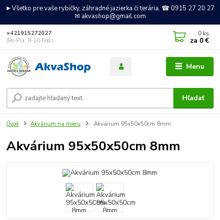
►Všetko pre vaše rybičky, záhradné jazierka či terária. ☎ 0915 27 20 27
✉ akvashop@gmail.com
0
ks
+421915272027
za
0 €
(Po-Pia, 8-16 hod.)
Menu
Hľadať
Úvod
Akvárium na mieru
Akvárium 95x50x50cm 8mm
Akvárium 95x50x50cm 8mm