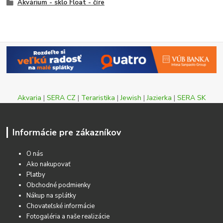
Akvárium - sklo Float - číre
Akvaria
|
SERA CZ
|
Teraristika
|
Jewish
|
Jazierka
|
SERA SK
Informácie pre zákazníkov
O nás
Ako nakupovať
Platby
Obchodné podmienky
Nákup na splátky
Chovateľské informácie
Fotogaléria a naše realizácie