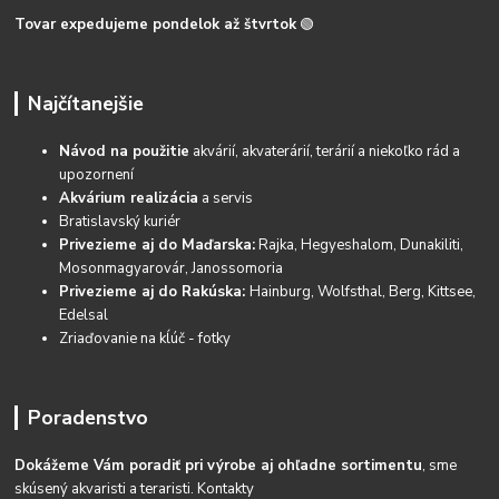
Tovar expedujeme pondelok až štvrtok
🟢
Najčítanejšie
Návod na použitie
akvárií, akvaterárií, terárií a niekoľko rád a
upozornení
Akvárium realizácia
a servis
Bratislavský kuriér
Privezieme aj do Maďarska:
Rajka, Hegyeshalom, Dunakiliti,
Mosonmagyarovár, Janossomoria
Privezieme aj do Rakúska:
Hainburg, Wolfsthal, Berg, Kittsee,
Edelsal
Zriaďovanie na kĺúč - fotky
Poradenstvo
Dokážeme Vám poradiť pri výrobe aj ohľadne sortimentu
, sme
skúsený akvaristi a teraristi.
Kontakty