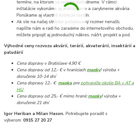
termíne, na ktorom sa vopred dohodneme. V rámci
inštalácie vykonáme aj aranžovanie a zarybnenie akvária.
Ponúkame aj vlastné kolekcie rastlín.
Ak ste na našej stránke požadovaný rozmer nenašli,
napíšte nám a radi ho zaradíme do internetového obchodu,
môžete pripojiť aj jednoduchý nákres, náčrt, projekt a pod.
Výhodné ceny rozvozu akvárií, terárií, akvaterárií, insektárií a
paludárií
Cena dopravy v Bratislave 4.90 €
Cena dopravy od 12,- € v hraniciach
mapky
! výroba +
doručenie 10-14 dní
Cena dopravy 12.- €
mapka
pre
pohraničie okolie BA v AT a
HU
Cena dopravy od 25,- € mimo hraníc
mapky
! výroba +
doručenie 21 dní
Igor Heriban a Milan Hason.
Potrebujete poradiť s
výberom:
0915 27 20 27