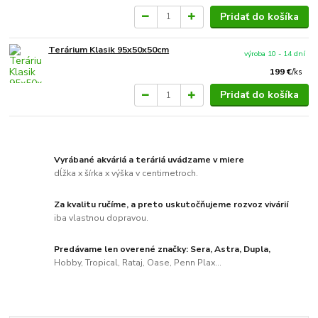
Pridať do košíka
Terárium Klasik 95x50x50cm
výroba 10 - 14 dní
199 €
/
ks
Pridať do košíka
Vyrábané akváriá a teráriá uvádzame v miere
dĺžka x šírka x výška v centimetroch.
Za kvalitu ručíme, a preto uskutočňujeme rozvoz vivárií
iba vlastnou dopravou.
Predávame len overené značky: Sera, Astra, Dupla,
Hobby, Tropical, Rataj, Oase, Penn Plax...