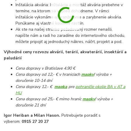
Inštalácia akvária: Inštalácia a montáž akvária prebehne v
termíne, na ktorom sa vopred dohodneme. V rámci
inštalácie vykonáme aj aranžovanie a zarybnenie akvária.
Ponúkame aj vlastné kolekcie rastlín.
Ak ste na našej stránke požadovaný rozmer nenašli,
napíšte nám a radi ho zaradíme do internetového obchodu,
môžete pripojiť aj jednoduchý nákres, náčrt, projekt a pod.
Výhodné ceny rozvozu akvárií, terárií, akvaterárií, insektárií a
paludárií
Cena dopravy v Bratislave 4.90 €
Cena dopravy od 12,- € v hraniciach
mapky
! výroba +
doručenie 10-14 dní
Cena dopravy 12.- €
mapka
pre
pohraničie okolie BA v AT a
HU
Cena dopravy od 25,- € mimo hraníc
mapky
! výroba +
doručenie 21 dní
Igor Heriban a Milan Hason.
Potrebujete poradiť s
výberom:
0915 27 20 27