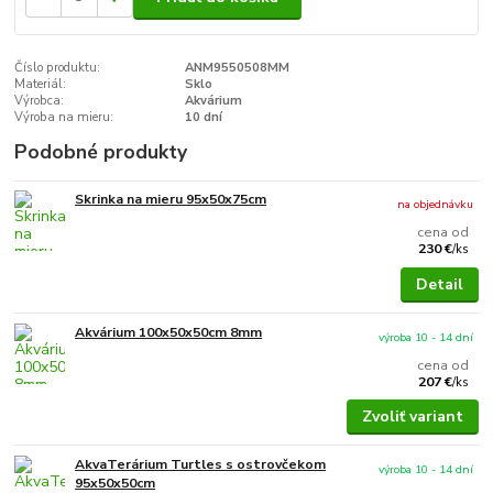
Číslo produktu:
ANM9550508MM
Materiál:
Sklo
Výrobca:
Akvárium
Výroba na mieru:
10 dní
Podobné produkty
Skrinka na mieru 95x50x75cm
na objednávku
cena od
230 €
/
ks
Detail
Akvárium 100x50x50cm 8mm
výroba 10 - 14 dní
cena od
207 €
/
ks
Zvoliť variant
AkvaTerárium Turtles s ostrovčekom
výroba 10 - 14 dní
95x50x50cm