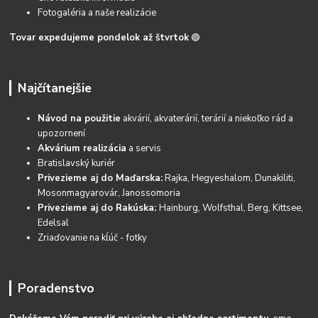
Fotogaléria a naše realizácie
Tovar expedujeme pondelok až štvrtok
🟢
Najčítanejšie
Návod na použitie
akvárií, akvaterárií, terárií a niekoľko rád a
upozornení
Akvárium realizácia
a servis
Bratislavský kuriér
Privezieme aj do Maďarska:
Rajka, Hegyeshalom, Dunakiliti,
Mosonmagyarovár, Janossomoria
Privezieme aj do Rakúska:
Hainburg, Wolfsthal, Berg, Kittsee,
Edelsal
Zriaďovanie na kĺúč - fotky
Poradenstvo