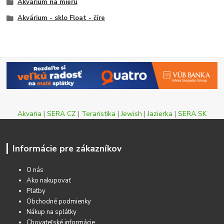
Akvárium na mieru
Akvárium - sklo Float - číre
Akvaria
|
SERA CZ
|
Teraristika
|
Jewish
|
Jazierka
|
SERA SK
Informácie pre zákazníkov
O nás
Ako nakupovať
Platby
Obchodné podmienky
Nákup na splátky
Chovateľské informácie