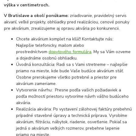
výška v centimetroch.
V Bratislave a okolí ponúkame:
zriaďovanie, pravidelný servis
akvarií, veľké projekty, obhliadky pred realizáciou, cenové ponuky
pre akvárium, zrealizujeme aj opravu akvária po konkurencii.
Chcete akvárium komplet na kľúč! Kontaktujte nás:
Najlepšie telefonicky, mailom alebo
prostredníctvom
dopytového formulára
. My sa Vám ozveme
a dojednáme osobnú obhliadku.
Úvodná konzultácia: Radi sa s Vami stretneme – najlepšie
priamo na mieste, kde bude Vaše budúce akvárium stáť.
Osobne prerokujeme všetko potrebné a priestor pre
akvárium zameriame.
Vytvorenie návrhu: Presne podľa vašich požiadaviek a
podľa možností priestoru vytvoríme návrh vášho budúceho
akvária.
Realizácia akvária: Po vystavení zálohovej faktúry prebehnú
prípadné stavebné úpravy a technická príprava. Vyrobíme
akvárium, filtráciu, nábytok, riadenie, osvetlenie. Pokiaľ sa
jedná o akvárium veľkých rozmerov, prebehne lepenie
priamo na mieste.