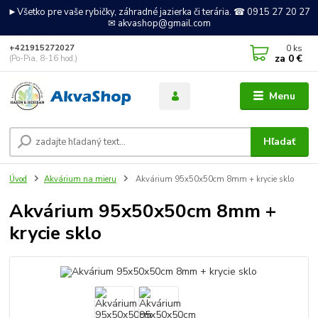
►Všetko pre vaše rybičky, záhradné jazierka či terária. ☎ 0915 27 20 27
✉ akvashop@gmail.com
0
ks
+421915272027
za
0 €
(Po-Pia, 8-16 hod.)
Menu
Hľadať
Úvod
Akvárium na mieru
Akvárium 95x50x50cm 8mm + krycie sklo
Akvárium 95x50x50cm 8mm +
krycie sklo