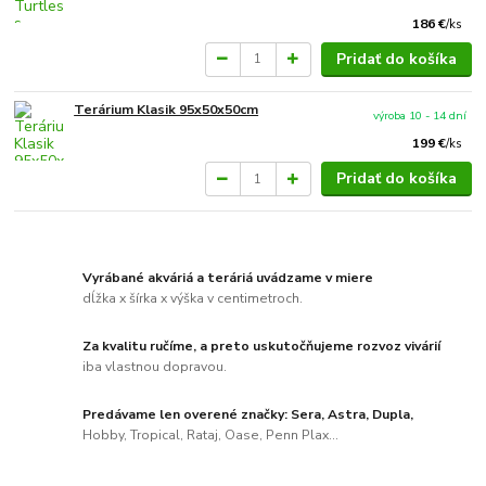
186 €
/
ks
Pridať do košíka
Terárium Klasik 95x50x50cm
výroba 10 - 14 dní
199 €
/
ks
Pridať do košíka
Vyrábané akváriá a teráriá uvádzame v miere
dĺžka x šírka x výška v centimetroch.
Za kvalitu ručíme, a preto uskutočňujeme rozvoz vivárií
iba vlastnou dopravou.
Predávame len overené značky: Sera, Astra, Dupla,
Hobby, Tropical, Rataj, Oase, Penn Plax...