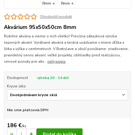
Ohodnotiť produkt
Akvárium 95x50x50cm 8mm
Robíme akvária a vieme o nich všetko! Precízna zákazková výroba
lepených akvárií. Vyrábané akváriá a teráriá uvádzame v miere dĺžka x
šírka x výška v centimetroch. V Bratislave a okolí ponúkame: zriaďovanie,
pravidelný servis akvarií, veľké projekty, obhliadky pred realizáciou,
cenové ponuky pre akv...
celý popis
Dostupnosť
výroba 10 - 14 dní
Krycie sklo
Nie sme platcovia DPH
186 €
/
ks
Pridať do košíka