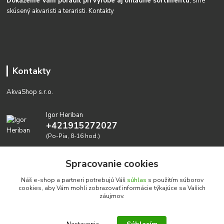
Dokážeme Vám poradiť pri výrobe aj ohľadne sortimentu
, sme
skúsený akvaristi a teraristi.
Kontakty
Kontakty
AkvaShop s.r.o.
Igor Heriban
+421915272027
(Po-Pia, 8-16 hod.)
akvashop@gmail.com
Spracovanie cookies
Náš e-shop a partneri potrebujú Váš
súhlas
s použitím súborov
cookies, aby Vám mohli zobrazovať informácie týkajúce sa Vašich
záujmov.