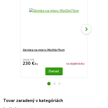
Skrinka na mieru 95x50x75cm
Terárium Kl
cena od
230 €
199 €
na objednávku
/
ks
/
ks
Detail
Tovar zaradený v kategóriách