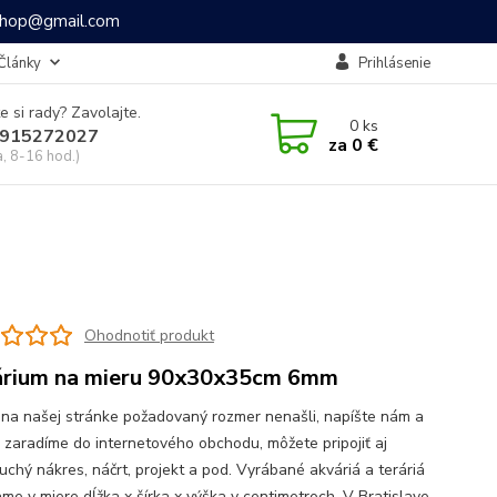
ashop@gmail.com
Články
Prihlásenie
e si rady? Zavolajte.
0
ks
915272027
za
0 €
a, 8-16 hod.)
Ohodnotiť produkt
rium na mieru 90x30x35cm 6mm
 na našej stránke požadovaný rozmer nenašli, napíšte nám a
o zaradíme do internetového obchodu, môžete pripojiť aj
uchý nákres, náčrt, projekt a pod. Vyrábané akváriá a teráriá
me v miere dĺžka x šírka x výška v centimetroch. V Bratislave