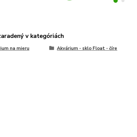
zaradený v kategóriách
ium na mieru
Akvárium - sklo Float - číre