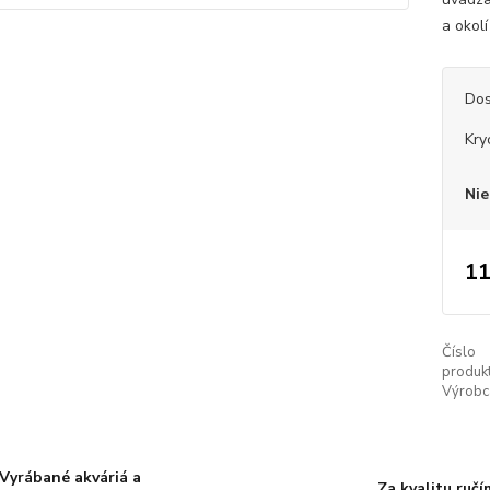
a okolí
Dos
Kry
Nie
11
Číslo
produkt
Výrobc
Vyrábané akváriá a
Za kvalitu ručí