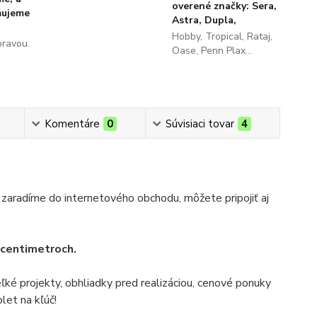
overené značky: Sera,
ňujeme
Astra, Dupla,
Hobby, Tropical, Rataj,
pravou.
Oase, Penn Plax...
Komentáre
0
Súvisiaci tovar
4
 zaradíme do internetového obchodu, môžete pripojiť aj
v centimetroch.
veľké projekty, obhliadky pred realizáciou, cenové ponuky
let na kľúč!