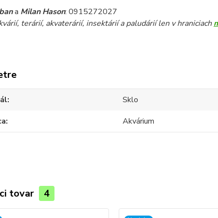
iban
a
Milan Hason
: 0915272027
árií, terárií, akvaterárií, insektárií a paludárií len v hraniciach
etre
ál
Sklo
ca
Akvárium
ci tovar
4