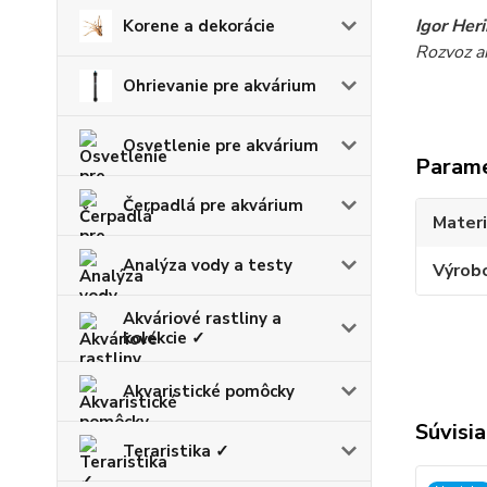
Igor Her
Korene a dekorácie
Rozvoz akv
Ohrievanie pre akvárium
Osvetlenie pre akvárium
Param
Čerpadlá pre akvárium
Materi
Analýza vody a testy
Výrob
Akváriové rastliny a
kolekcie ✓
Akvaristické pomôcky
Súvisia
Teraristika ✓