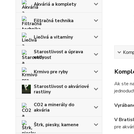
Akváriá a komplety
Filtračná technika
Liečivá a vitamíny
Starostlivosť a úprava
Kompl
vody
Komple
Krmivo pre ryby
Ak ste na
Starostlivosť o akváriové
jednoduch
rastliny
CO2 a minerály do
Vyrábané
akvária
V Bratis
Štrk, piesky, kamene
pre akvár