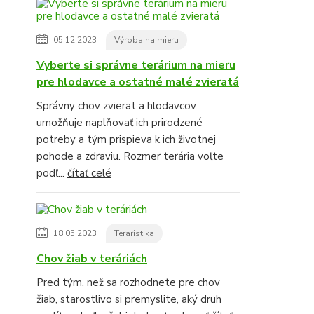
05.12.2023
Výroba na mieru
Vyberte si správne terárium na mieru
pre hlodavce a ostatné malé zvieratá
Správny chov zvierat a hlodavcov
umožňuje naplňovať ich prirodzené
potreby a tým prispieva k ich životnej
pohode a zdraviu. Rozmer terária voľte
podľ...
čítať celé
18.05.2023
Teraristika
Chov žiab v teráriách
Pred tým, než sa rozhodnete pre chov
žiab, starostlivo si premyslite, aký druh