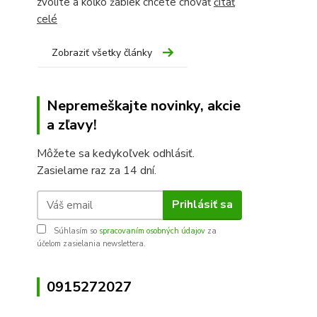
zvolíte a koľko žabiek chcete chovať
čítať
celé
Zobraziť všetky články
Nepremeškajte novinky, akcie
a zľavy!
Môžete sa kedykoľvek odhlásiť.
Zasielame raz za 14 dní.
Prihlásiť sa
Súhlasím so
spracovaním osobných údajov
za
účelom zasielania newslettera.
0915272027