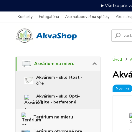
►Všetko pre va
Kontakty
Fotogaléria
Ako nakupovať na splátky
Ako naku
Úvod
A
Akvárium na mieru
Akv
Akvárium - sklo Float -
číre
Novinka
Akvárium - sklo Opti-
White - bezfarebné
Terárium na mieru
Terárium otvorené pre