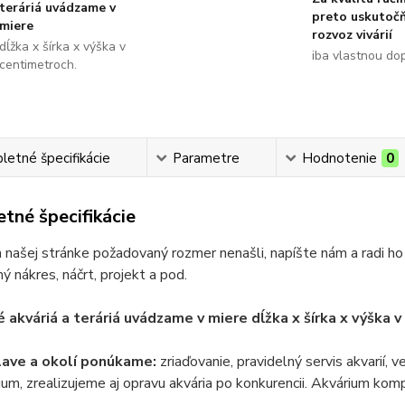
teráriá uvádzame v
preto uskutoč
miere
rozvoz vivárií
dĺžka x šírka x výška v
iba vlastnou do
centimetroch.
etné špecifikácie
Parametre
Hodnotenie
0
tné špecifikácie
 našej stránke požadovaný rozmer nenašli, napíšte nám a radi ho
ý nákres, náčrt, projekt a pod.
 akváriá a teráriá uvádzame v miere dĺžka x šír
ka x výška 
lave a okolí ponúkame:
zriaďovanie, pravidelný servis akvarií, 
ium, zrealizujeme aj opravu akvária po konkurencii. Akvárium komp