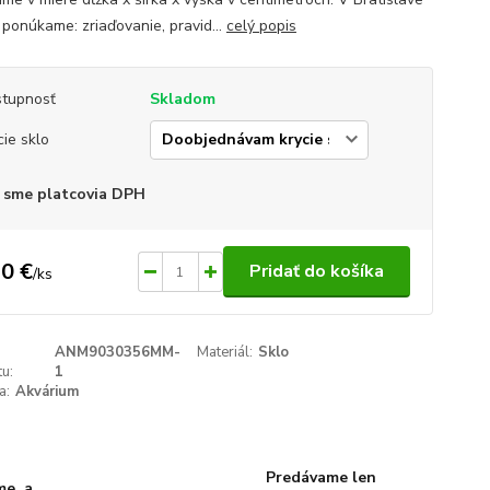
 ponúkame: zriaďovanie, pravid...
celý popis
tupnosť
Skladom
cie sklo
 sme platcovia DPH
0 €
Pridať do košíka
/
ks
ANM9030356MM-
Materiál:
Sklo
u:
1
a:
Akvárium
Predávame len
me, a