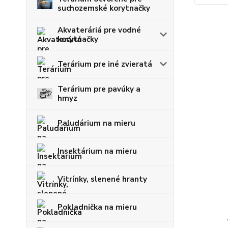
suchozemské korytnačky
Akvateráriá pre vodné
korytnačky
Terárium pre iné zvieratá
Terárium pre pavúky a
hmyz
Paludárium na mieru
Insektárium na mieru
Vitrínky, slenené hranty
Pokladnička na mieru