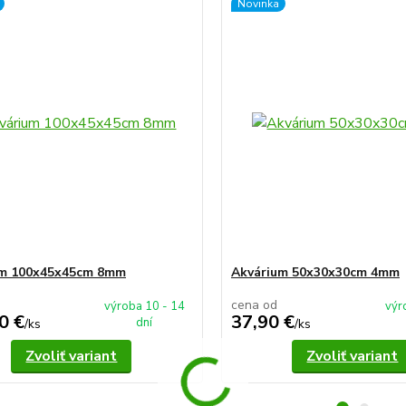
Novinka
um 100x45x45cm 8mm
Akvárium 50x30x30cm 4mm
cena od
výroba 10 - 14
výr
0 €
37,90 €
dní
/
ks
/
ks
Zvoliť variant
Zvoliť variant