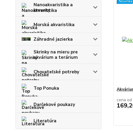
Novinka
Nanoakvaristika a
krevety
Morská akvaristika
Záhradné jazierka
Skrinky na mieru pre
akvárium a terárium
Chovateľské potreby
Top Ponuka
Akvári
cena od
Darčekové poukazy
169,2
Literatúra