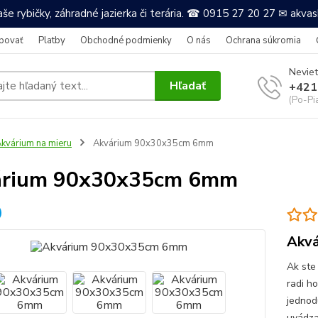
še rybičky, záhradné jazierka či terária. ☎ 0915 27 20 27 ✉ akv
povať
Platby
Obchodné podmienky
O nás
Ochrana súkromia
Neviet
Hľadať
+421
(Po-Pi
kvárium na mieru
Akvárium 90x30x35cm 6mm
árium 90x30x35cm 6mm
Akvá
Ak ste
radi h
jednod
uvádza