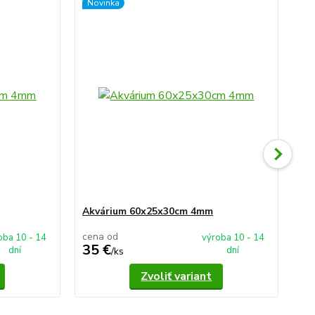
Novinka
Akvárium 60x25x30cm 4mm
Kol
cena od
oba 10 - 14
výroba 10 - 14
35 €
42
dní
dní
/
ks
Zvoliť variant