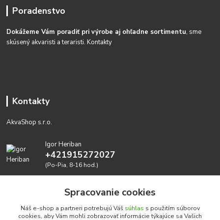
Poradenstvo
Dokážeme Vám poradiť pri výrobe aj ohľadne sortimentu
, sme
skúsený akvaristi a teraristi.
Kontakty
Kontakty
AkvaShop s.r.o.
Igor Heriban
+421915272027
(Po-Pia, 8-16 hod.)
akvashop@gmail.com
Spracovanie cookies
Náš e-shop a partneri potrebujú Váš
súhlas
s použitím súborov
cookies, aby Vám mohli zobrazovať informácie týkajúce sa Vašich