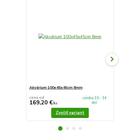
Akvárium 100x45x45cm 8mm
Akvárium 5
cena od
cena od
výroba 10 - 14
169,20 €
37,90 €
dní
/
ks
/
k
Zvoliť variant