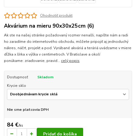
Ohodnotiť produkt
Akvárium na mieru 90x30x25cm (6)
Ak ste na našej stránke požadovaný rozmer nenašli, napíšte nám a radi
ho zaradíme do internetového obchodu, môžete pripojiť aj jednoduchý
nákres, náčrt, projekt a pod. Vyrábané akváriá a teráriá uvádzame v miere
dĺžka x šírka x výška v centimetroch. V Bratislave a okolí
ponúkame: zriaďovanie, pravid...
celý popis
Dostupnosť
Skladom
Krycie sklo
Nie sme platcovia DPH
84 €
/
ks
Pridať do košíka