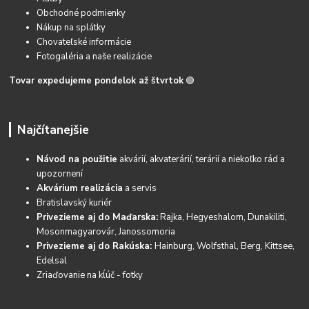
Obchodné podmienky
Nákup na splátky
Chovateľské informácie
Fotogaléria a naše realizácie
Tovar expedujeme pondelok až štvrtok
🟢
Najčítanejšie
Návod na použitie
akvárií, akvaterárií, terárií a niekoľko rád a
upozornení
Akvárium realizácia
a servis
Bratislavský kuriér
Privezieme aj do Maďarska:
Rajka, Hegyeshalom, Dunakiliti,
Mosonmagyarovár, Janossomoria
Privezieme aj do Rakúska:
Hainburg, Wolfsthal, Berg, Kittsee,
Edelsal
Zriaďovanie na kĺúč - fotky