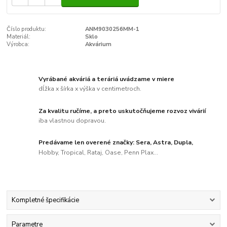
Číslo produktu:
ANM9030256MM-1
Materiál:
Sklo
Výrobca:
Akvárium
Vyrábané akváriá a teráriá uvádzame v miere
dĺžka x šírka x výška v centimetroch.
Za kvalitu ručíme, a preto uskutočňujeme rozvoz vivárií
iba vlastnou dopravou.
Predávame len overené značky: Sera, Astra, Dupla,
Hobby, Tropical, Rataj, Oase, Penn Plax...
Kompletné špecifikácie
Parametre