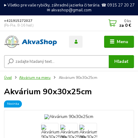
►Všetko pre vaše rybičky, záhradné jazierka či terária. ☎ 0915 27 20 27
✉ akvashop@gmail.com
0
ks
+421915272027
za
0 €
(Po-Pia, 8-16 hod.)
Menu
Hľadať
Úvod
Akvárium na mieru
Akvárium 90x30x25cm
Akvárium 90x30x25cm
Novinka