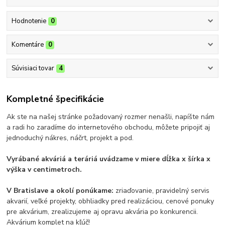
Hodnotenie
0
Komentáre
0
Súvisiaci tovar
4
Kompletné špecifikácie
Ak ste na našej stránke požadovaný rozmer nenašli, napíšte nám
a radi ho zaradíme do internetového obchodu, môžete pripojiť aj
jednoduchý nákres, náčrt, projekt a pod.
Vyrábané akváriá a teráriá uvádzame v miere dĺžka x šír
ka x
výška v centimetroch.
V Bratislave a okolí ponúkame:
zriaďovanie, pravidelný servis
akvarií, veľké projekty, obhliadky pred realizáciou, cenové ponuky
pre akvárium, zrealizujeme aj opravu akvária po konkurencii.
Akvárium komplet na kľúč!