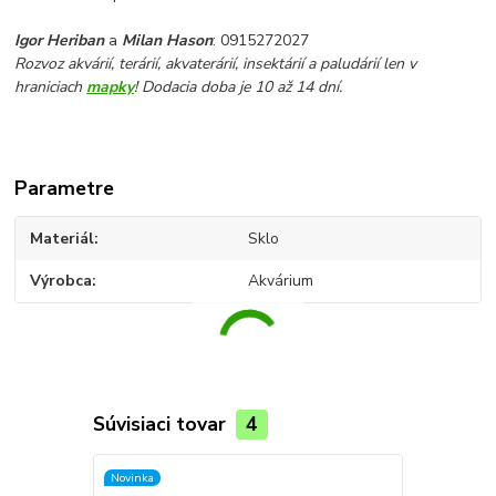
Igor Heriban
a
Milan Hason
: 0915272027
Rozvoz akvárií, terárií, akvaterárií, insektárií a paludárií len v
hraniciach
mapky
! Dodacia doba je 10 až 14 dní.
Parametre
Materiál
Sklo
Výrobca
Akvárium
Súvisiaci tovar
4
Novinka
Novinka