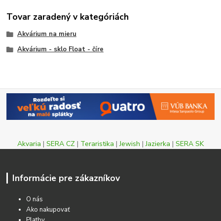
Tovar zaradený v kategóriách
Akvárium na mieru
Akvárium - sklo Float - číre
Akvaria
|
SERA CZ
|
Teraristika
|
Jewish
|
Jazierka
|
SERA SK
Informácie pre zákazníkov
O nás
Ako nakupovať
Platby