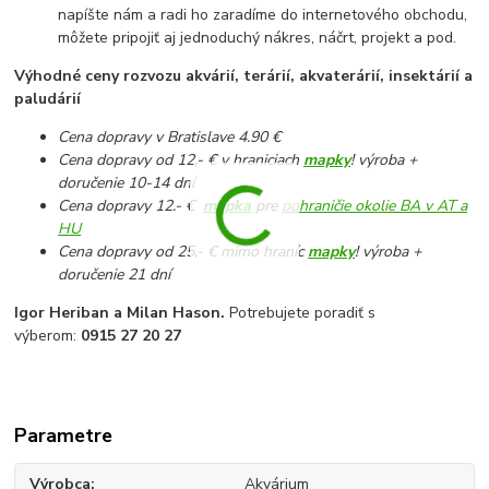
napíšte nám a radi ho zaradíme do internetového obchodu,
môžete pripojiť aj jednoduchý nákres, náčrt, projekt a pod.
Výhodné ceny rozvozu akvárií, terárií, akvaterárií, insektárií a
paludárií
Cena dopravy v Bratislave 4.90 €
Cena dopravy od 12,- € v hraniciach
mapky
! výroba +
doručenie 10-14 dní
Cena dopravy 12.- €
mapka
pre
pohraničie okolie BA v AT a
HU
Cena dopravy od 25,- € mimo hraníc
mapky
! výroba +
doručenie 21 dní
Igor Heriban a Milan Hason.
Potrebujete poradiť s
výberom:
0915 27 20 27
Parametre
Výrobca
Akvárium