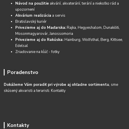
Návod na použitie
akvárií, akvaterárií, terárií a niekoľko rád a
upozornení
Akvárium realizácia
a servis
Bratislavský kuriér
Privezieme aj do Maďarska:
Rajka, Hegyeshalom, Dunakiliti,
Mosonmagyarovár, Janossomoria
Privezieme aj do Rakúska:
Hainburg, Wolfsthal, Berg, Kittsee,
Edelsal
Zriaďovanie na kĺúč - fotky
Poradenstvo
Dokážeme Vám poradiť pri výrobe aj ohľadne sortimentu
, sme
skúsený akvaristi a teraristi.
Kontakty
Kontakty