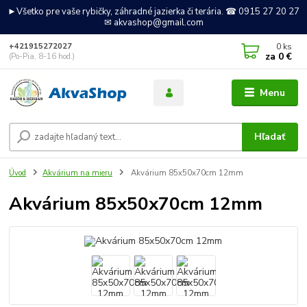
►Všetko pre vaše rybičky, záhradné jazierka či terária. ☎ 0915 27 20 27
✉ akvashop@gmail.com
0
ks
+421915272027
za
0 €
(Po-Pia, 8-16 hod.)
Menu
Hľadať
Úvod
Akvárium na mieru
Akvárium 85x50x70cm 12mm
Akvárium 85x50x70cm 12mm