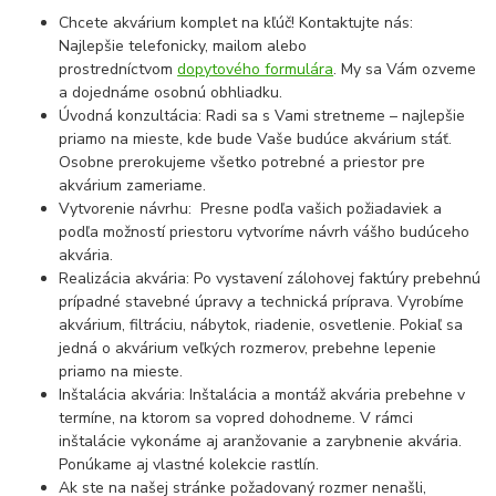
Chcete akvárium komplet na kľúč! Kontaktujte nás:
Najlepšie telefonicky, mailom alebo
prostredníctvom
dopytového formulára
. My sa Vám ozveme
a dojednáme osobnú obhliadku.
Úvodná konzultácia: Radi sa s Vami stretneme – najlepšie
priamo na mieste, kde bude Vaše budúce akvárium stáť.
Osobne prerokujeme všetko potrebné a priestor pre
akvárium zameriame.
Vytvorenie návrhu: Presne podľa vašich požiadaviek a
podľa možností priestoru vytvoríme návrh vášho budúceho
akvária.
Realizácia akvária: Po vystavení zálohovej faktúry prebehnú
prípadné stavebné úpravy a technická príprava. Vyrobíme
akvárium, filtráciu, nábytok, riadenie, osvetlenie. Pokiaľ sa
jedná o akvárium veľkých rozmerov, prebehne lepenie
priamo na mieste.
Inštalácia akvária: Inštalácia a montáž akvária prebehne v
termíne, na ktorom sa vopred dohodneme. V rámci
inštalácie vykonáme aj aranžovanie a zarybnenie akvária.
Ponúkame aj vlastné kolekcie rastlín.
Ak ste na našej stránke požadovaný rozmer nenašli,