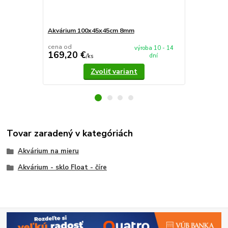
Akvárium 100x45x45cm 8mm
Akvárium 5
cena od
cena od
výroba 10 - 14
169,20 €
37,90 €
dní
/
ks
/
k
Zvoliť variant
Tovar zaradený v kategóriách
Akvárium na mieru
Akvárium - sklo Float - číre