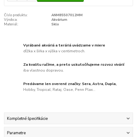
Číslo produktu:
ANM85507012MM
Výrobca:
Akvárium
Materiál:
Sklo
Vyrábané akváriá a teráriá uvádzame v miere
dĺžka x šírka x výška v centimetroch.
Za kvalitu ručíme, a preto uskutočňujeme rozvoz vivárií
iba vlastnou dopravou.
Predávame len overené značky: Sera, Astra, Dupla,
Hobby, Tropical, Rataj, Oase, Penn Plax...
Kompletné špecifikácie
Parametre