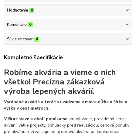
Hodnotenie
0
Komentáre
0
Súvisiaci tovar
4
Kompletné špecifikácie
Robíme akvária a vieme o nich
všetko!
Precízna zákazková
výroba lepených akvárií.
Vyrábané akváriá a teráriá uvádzame v miere dĺžka x šírka x
výška v centimetroch.
V Bratislave a okolí ponúkame:
zriaďovanie, pravidelný servis
akvarií, veľké projekty, obhliadky pred realizáciou, cenové ponuky
pre akvárium, zrealizujeme aj opravu akvária po konkurencii.