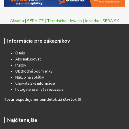
Akvaria
|
SERA CZ
|
Teraristika
|
Jewish
|
Jazierka
|
SERA SK
Informácie pre zákazníkov
O nás
Ako nakupovať
Platby
Obchodné podmienky
Nákup na splátky
Chovateľské informácie
Fotogaléria a naše realizácie
Tovar expedujeme pondelok až štvrtok
🟢
Najčítanejšie