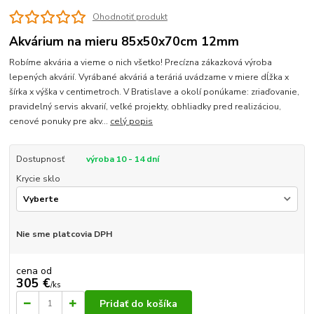
Ohodnotiť produkt
Akvárium na mieru 85x50x70cm 12mm
Robíme akvária a vieme o nich všetko! Precízna zákazková výroba
lepených akvárií. Vyrábané akváriá a teráriá uvádzame v miere dĺžka x
šírka x výška v centimetroch. V Bratislave a okolí ponúkame: zriaďovanie,
pravidelný servis akvarií, veľké projekty, obhliadky pred realizáciou,
cenové ponuky pre akv...
celý popis
Dostupnosť
výroba 10 - 14 dní
Krycie sklo
Nie sme platcovia DPH
cena od
305 €
/
ks
Pridať do košíka