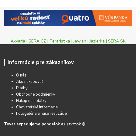
Akvaria
|
SERA CZ
|
Teraristika
|
Jewish
|
Jazierka
|
SERA SK
Informácie pre zákazníkov
O nás
Ako nakupovať
Platby
Obchodné podmienky
Nákup na splátky
Chovateľské informácie
Fotogaléria a naše realizácie
Tovar expedujeme pondelok až štvrtok
🟢