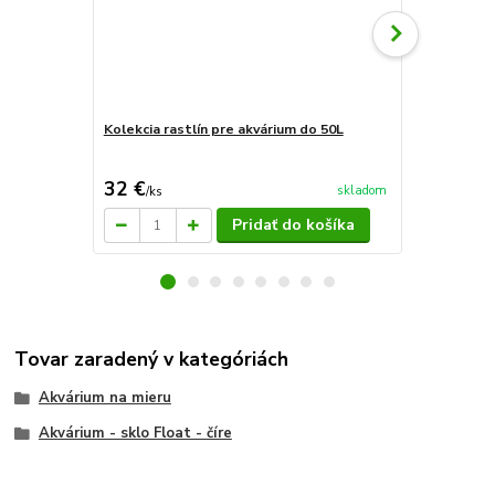
Kolekcia rastlín pre akvárium do 50L
Kolekcia ras
32 €
42,50 €
skladom
/
ks
/
k
Pridať do košíka
Tovar zaradený v kategóriách
Akvárium na mieru
Akvárium - sklo Float - číre