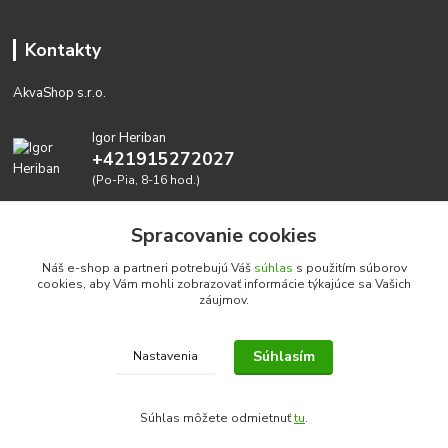
Kontakty
AkvaShop s.r.o.
Igor Heriban
+421915272027
(Po-Pia, 8-16 hod.)
akvashop@gmail.com
Spracovanie cookies
Náš e-shop a partneri potrebujú Váš
súhlas
s použitím súborov
cookies, aby Vám mohli zobrazovať informácie týkajúce sa Vašich
záujmov.
Súhlasím
Nastavenia
Realizujeme prírodné akvária: AkvaShop s.r.o. • IBAN:
SK3911000000002947087849
Súhlas môžete odmietnuť
tu
.
google-site-verification=0nmJ-HDbfWgdf7hn3NpxYEsEo-