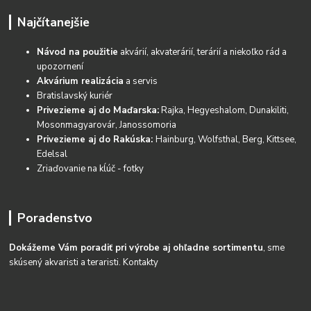
Najčítanejšie
Návod na použitie
akvárií, akvaterárií, terárií a niekoľko rád a
upozornení
Akvárium realizácia
a servis
Bratislavský kuriér
Privezieme aj do Maďarska:
Rajka, Hegyeshalom, Dunakiliti,
Mosonmagyarovár, Janossomoria
Privezieme aj do Rakúska:
Hainburg, Wolfsthal, Berg, Kittsee,
Edelsal
Zriaďovanie na kĺúč - fotky
Poradenstvo
Dokážeme Vám poradiť pri výrobe aj ohľadne sortimentu
, sme
skúsený akvaristi a teraristi.
Kontakty