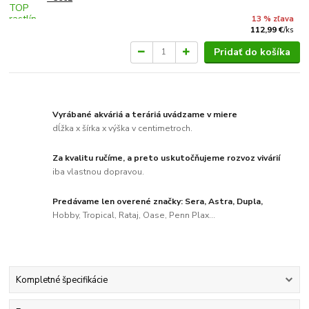
13 % zľava
112,99 €
/
ks
Pridať do košíka
Vyrábané akváriá a teráriá uvádzame v miere
dĺžka x šírka x výška v centimetroch.
Za kvalitu ručíme, a preto uskutočňujeme rozvoz vivárií
iba vlastnou dopravou.
Predávame len overené značky: Sera, Astra, Dupla,
Hobby, Tropical, Rataj, Oase, Penn Plax...
Kompletné špecifikácie