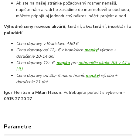
Ak ste na našej stránke požadovaný rozmer nenašli,
napíšte nám a radi ho zaradíme do internetového obchodu,
môžete pripojiť aj jednoduchý nákres, náčrt, projekt a pod.
Výhodné ceny rozvozu akvárií, terárií, akvaterárií, insektárií a
paludárií
Cena dopravy v Bratislave 4.90 €
Cena dopravy od 12,- € v hraniciach
mapky
! výroba +
doručenie 10-14 dní
Cena dopravy 12.- €
mapka
pre
pohraničie okolie BA v AT a
HU
Cena dopravy od 25,- € mimo hraníc
mapky
! výroba +
doručenie 21 dní
Igor Heriban a Milan Hason.
Potrebujete poradiť s výberom -
0915 27 20 27
Parametre