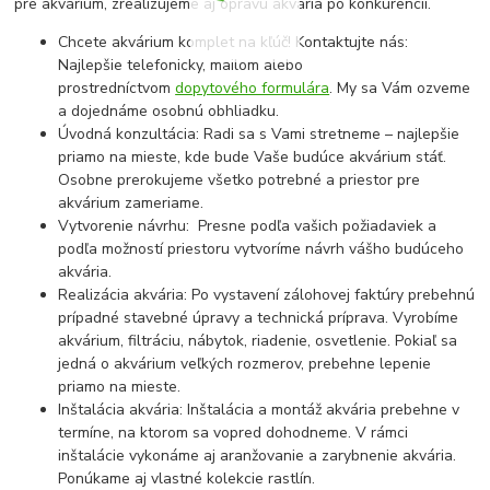
pre akvárium, zrealizujeme aj opravu akvária po konkurencii.
Chcete akvárium komplet na kľúč! Kontaktujte nás:
Najlepšie telefonicky, mailom alebo
prostredníctvom
dopytového formulára
. My sa Vám ozveme
a dojednáme osobnú obhliadku.
Úvodná konzultácia: Radi sa s Vami stretneme – najlepšie
priamo na mieste, kde bude Vaše budúce akvárium stáť.
Osobne prerokujeme všetko potrebné a priestor pre
akvárium zameriame.
Vytvorenie návrhu: Presne podľa vašich požiadaviek a
podľa možností priestoru vytvoríme návrh vášho budúceho
akvária.
Realizácia akvária: Po vystavení zálohovej faktúry prebehnú
prípadné stavebné úpravy a technická príprava. Vyrobíme
akvárium, filtráciu, nábytok, riadenie, osvetlenie. Pokiaľ sa
jedná o akvárium veľkých rozmerov, prebehne lepenie
priamo na mieste.
Inštalácia akvária: Inštalácia a montáž akvária prebehne v
termíne, na ktorom sa vopred dohodneme. V rámci
inštalácie vykonáme aj aranžovanie a zarybnenie akvária.
Ponúkame aj vlastné kolekcie rastlín.