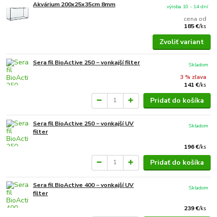
Akvárium 200x25x35cm 8mm
výroba 10 - 14 dní
cena od
185 €
/
ks
Zvoliť variant
Sera fil BioActive 250 − vonkajší filter
Skladom
3 % zľava
141 €
/
ks
Pridať do košíka
Sera fil BioActive 250 − vonkajší UV
Skladom
filter
196 €
/
ks
Pridať do košíka
Sera fil BioActive 400 − vonkajší UV
Skladom
filter
239 €
/
ks