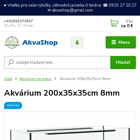
►Všetko pre vaše rybičky, záhradné jazierka či terária. ☎ 0915 27 20 27
✉ akvashop@gmail.com
0
ks
+421915272027
za
0 €
(Po-Pia, 8-16 hod.)
Menu
Hľadať
Úvod
Akvárium na mieru
Akvárium 200x35x35cm 8mm
Akvárium 200x35x35cm 8mm
Novinka