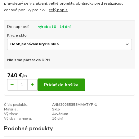
pravidelný servis akvarií, veľké projekty, obhliadky pred realizáciou,
cenové ponuky pre akv...
celý popis
Dostupnosť
výroba 10 - 14 dní
Krycie sklo
Nie sme platcovia DPH
240 €
/
ks
Pridať do košíka
Číslo produktu:
ANM20035358MMATYP-1
Materiál:
Sklo
Výrobca:
Akvárium
Výroba na mieru:
10 dní
Podobné produkty