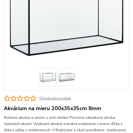
Ohodnotiť produkt
Akvárium na mieru 200x35x35cm 8mm
Robíme akvária a vieme o nich všetko! Precízna zákazková výroba
lepených akvárií. Vyrábané akváriá a teráriá uvádzame v miere dĺžka x
šírka x výška v centimetroch. V Bratislave a okolí ponúkame: zriaďovanie,