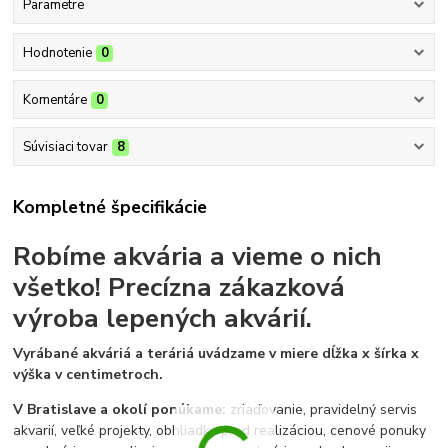
Parametre
Hodnotenie
0
Komentáre
0
Súvisiaci tovar
8
Kompletné špecifikácie
Robíme akvária a vieme o nich
všetko!
Precízna zákazková
výroba lepených akvárií.
Vyrábané akváriá a teráriá uvádzame v miere dĺžka x šírka x
výška v centimetroch.
V Bratislave a okolí ponúkame:
zriaďovanie, pravidelný servis
akvarií, veľké projekty, obhliadky pred realizáciou, cenové ponuky