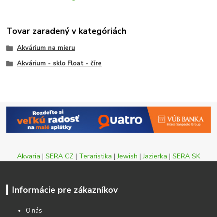
Tovar zaradený v kategóriách
Akvárium na mieru
Akvárium - sklo Float - číre
Akvaria
|
SERA CZ
|
Teraristika
|
Jewish
|
Jazierka
|
SERA SK
Informácie pre zákazníkov
O nás