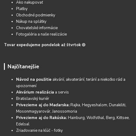
Ako nakupovať
Platby
Obchodné podmienky
Nákup na splátky
Chovateľské informácie
Fotogaléria a naše realizácie
Tovar expedujeme pondelok až štvrtok
🟢
Najčítanejšie
Návod na použitie
akvárií, akvaterárií, terárií a niekoľko rád a
upozornení
Akvárium realizácia
a servis
Bratislavský kuriér
Privezieme aj do Maďarska:
Rajka, Hegyeshalom, Dunakiliti,
Mosonmagyarovár, Janossomoria
Privezieme aj do Rakúska:
Hainburg, Wolfsthal, Berg, Kittsee,
Edelsal
Zriaďovanie na kĺúč - fotky