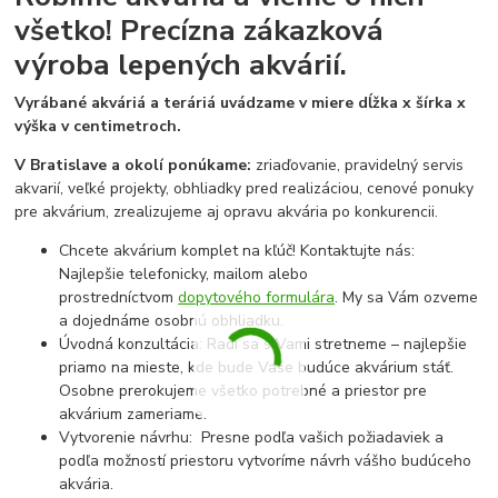
všetko!
Precízna zákazková
výroba lepených akvárií.
Vyrábané akváriá a teráriá uvádzame v miere dĺžka x šírka x
výška v centimetroch.
V Bratislave a okolí ponúkame:
zriaďovanie, pravidelný servis
akvarií, veľké projekty, obhliadky pred realizáciou, cenové ponuky
pre akvárium, zrealizujeme aj opravu akvária po konkurencii.
Chcete akvárium komplet na kľúč! Kontaktujte nás:
Najlepšie telefonicky, mailom alebo
prostredníctvom
dopytového formulára
. My sa Vám ozveme
a dojednáme osobnú obhliadku.
Úvodná konzultácia: Radi sa s Vami stretneme – najlepšie
priamo na mieste, kde bude Vaše budúce akvárium stáť.
Osobne prerokujeme všetko potrebné a priestor pre
akvárium zameriame.
Vytvorenie návrhu: Presne podľa vašich požiadaviek a
podľa možností priestoru vytvoríme návrh vášho budúceho
akvária.