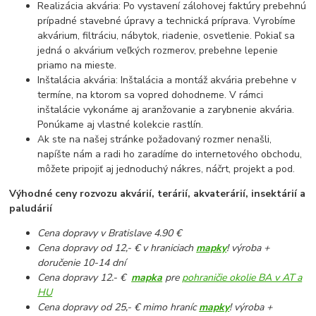
Realizácia akvária: Po vystavení zálohovej faktúry prebehnú
prípadné stavebné úpravy a technická príprava. Vyrobíme
akvárium, filtráciu, nábytok, riadenie, osvetlenie. Pokiaľ sa
jedná o akvárium veľkých rozmerov, prebehne lepenie
priamo na mieste.
Inštalácia akvária: Inštalácia a montáž akvária prebehne v
termíne, na ktorom sa vopred dohodneme. V rámci
inštalácie vykonáme aj aranžovanie a zarybnenie akvária.
Ponúkame aj vlastné kolekcie rastlín.
Ak ste na našej stránke požadovaný rozmer nenašli,
napíšte nám a radi ho zaradíme do internetového obchodu,
môžete pripojiť aj jednoduchý nákres, náčrt, projekt a pod.
Výhodné ceny rozvozu akvárií, terárií, akvaterárií, insektárií a
paludárií
Cena dopravy v Bratislave 4.90 €
Cena dopravy od 12,- € v hraniciach
mapky
! výroba +
doručenie 10-14 dní
Cena dopravy 12.- €
mapka
pre
pohraničie okolie BA v AT a
HU
Cena dopravy od 25,- € mimo hraníc
mapky
! výroba +