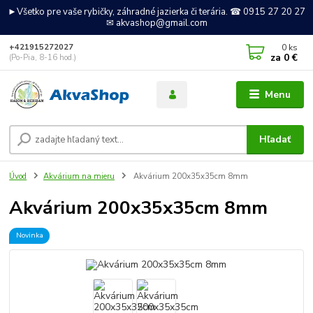
►Všetko pre vaše rybičky, záhradné jazierka či terária. ☎ 0915 27 20 27
✉ akvashop@gmail.com
0
ks
+421915272027
za
0 €
(Po-Pia, 8-16 hod.)
Menu
Hľadať
Úvod
Akvárium na mieru
Akvárium 200x35x35cm 8mm
Akvárium 200x35x35cm 8mm
Novinka