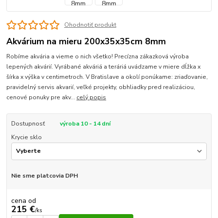
Ohodnotiť produkt
Akvárium na mieru 200x35x35cm 8mm
Robíme akvária a vieme o nich všetko! Precízna zákazková výroba
lepených akvárií. Vyrábané akváriá a teráriá uvádzame v miere dĺžka x
šírka x výška v centimetroch. V Bratislave a okolí ponúkame: zriaďovanie,
pravidelný servis akvarií, veľké projekty, obhliadky pred realizáciou,
cenové ponuky pre akv...
celý popis
Dostupnosť
výroba 10 - 14 dní
Krycie sklo
Nie sme platcovia DPH
cena od
215 €
/
ks