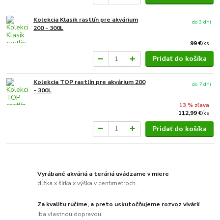
Kolekcia Klasik rastlín pre akvárium
do 3 dní
200 - 300L
99 €
/
ks
Pridať do košíka
Kolekcia TOP rastlín pre akvárium 200
do 7 dní
- 300L
13 % zľava
112,99 €
/
ks
Pridať do košíka
Vyrábané akváriá a teráriá uvádzame v miere
dĺžka x šírka x výška v centimetroch.
Za kvalitu ručíme, a preto uskutočňujeme rozvoz vivárií
iba vlastnou dopravou.