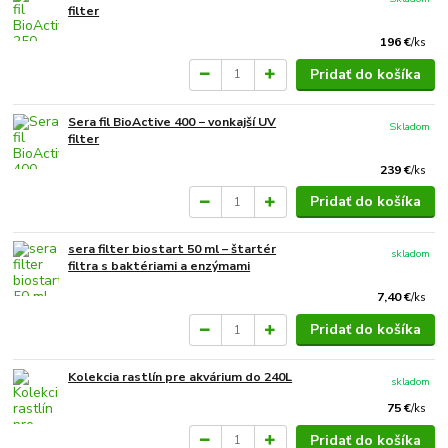
filter
196 €
/
ks
Pridať do košíka
Sera fil BioActive 400 − vonkajší UV
Skladom
filter
239 €
/
ks
Pridať do košíka
sera filter biostart 50 ml – štartér
skladom
filtra s baktériami a enzýmami
7,40 €
/
ks
Pridať do košíka
Kolekcia rastlín pre akvárium do 240L
skladom
75 €
/
ks
Pridať do košíka