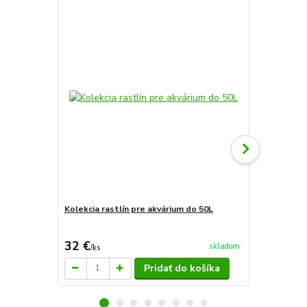
Kolekcia rastlín pre akvárium do 50L
Kolekcia ras
32 €
42,50 €
skladom
/
ks
/
k
Pridať do košíka