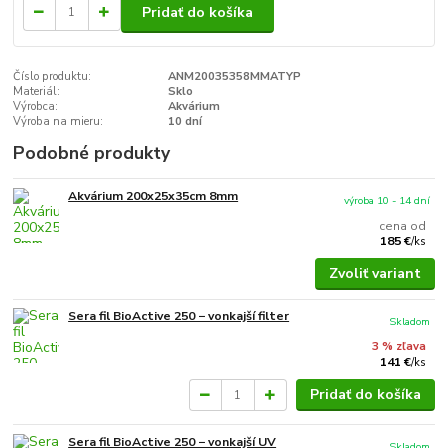
Pridať do košíka
Číslo produktu:
ANM20035358MMATYP
Materiál:
Sklo
Výrobca:
Akvárium
Výroba na mieru:
10 dní
Podobné produkty
Akvárium 200x25x35cm 8mm
výroba 10 - 14 dní
cena od
185 €
/
ks
Zvoliť variant
Sera fil BioActive 250 − vonkajší filter
Skladom
3 % zľava
141 €
/
ks
Pridať do košíka
Sera fil BioActive 250 − vonkajší UV
Skladom