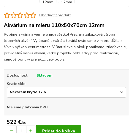
Ohodnotiť produkt
Akvárium na mieru 110x50x70cm 12mm
Robíme akvária a vieme o nich všetko! Precízna zákazková výroba
lepených akvárií. Vyrábané akváriá a teráriá uvádzame v miere dĺžka x
šírka x výška v centimetroch. V Bratislave a okolí ponúkame: zriaďovanie,
pravidelný servis akvarií, veľké projekty, obhliadky pred realizáciou,
cenové ponuky pre akv...
celý popis
Dostupnosť
Skladom
Krycie sklo
Nie sme platcovia DPH
522 €
/
ks
Pridať do košíka