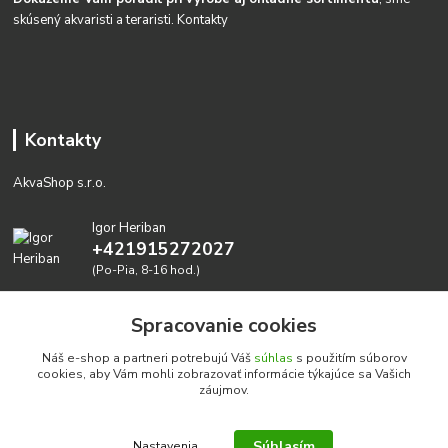
skúsený akvaristi a teraristi.
Kontakty
Kontakty
AkvaShop s.r.o.
Igor Heriban
+421915272027
(Po-Pia, 8-16 hod.)
akvashop@gmail.com
Spracovanie cookies
Náš e-shop a partneri potrebujú Váš
súhlas
s použitím súborov
cookies, aby Vám mohli zobrazovať informácie týkajúce sa Vašich
záujmov.
Súhlasím
Nastavenia
Realizujeme prírodné akvária: AkvaShop s.r.o. • IBAN: