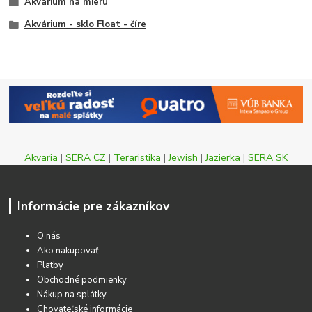
Akvárium na mieru
Akvárium - sklo Float - číre
Akvaria
|
SERA CZ
|
Teraristika
|
Jewish
|
Jazierka
|
SERA SK
Informácie pre zákazníkov
O nás
Ako nakupovať
Platby
Obchodné podmienky
Nákup na splátky
Chovateľské informácie