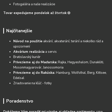
Fotogaléria a naše realizácie
Tovar expedujeme pondelok až štvrtok
🟢
Najčítanejšie
Návod na použitie
akvárií, akvaterárií, terárií a niekoľko rád a
upozornení
Akvárium realizácia
a servis
Bratislavský kuriér
Privezieme aj do Maďarska:
Rajka, Hegyeshalom, Dunakiliti,
Mosonmagyarovár, Janossomoria
Privezieme aj do Rakúska:
Hainburg, Wolfsthal, Berg, Kittsee,
Edelsal
Zriaďovanie na kĺúč - fotky
Poradenstvo
Dokážeme Vám poradiť pri výrobe aj ohľadne sortimentu
, sme