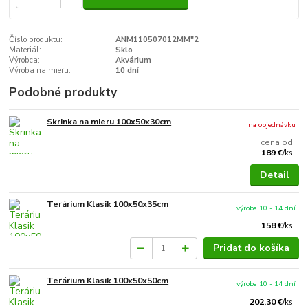
Číslo produktu:
ANM110507012MM"2
Materiál:
Sklo
Výrobca:
Akvárium
Výroba na mieru:
10 dní
Podobné produkty
Skrinka na mieru 100x50x30cm
na objednávku
cena od
189 €
/
ks
Detail
Terárium Klasik 100x50x35cm
výroba 10 - 14 dní
158 €
/
ks
Pridať do košíka
Terárium Klasik 100x50x50cm
výroba 10 - 14 dní
202,30 €
/
ks