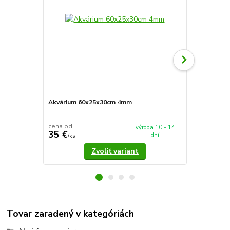
Akvárium 60x25x30cm 4mm
Akvárium 5
cena od
cena od
výroba 10 - 14
35 €
37,90 €
dní
/
ks
/
k
Zvoliť variant
Tovar zaradený v kategóriách