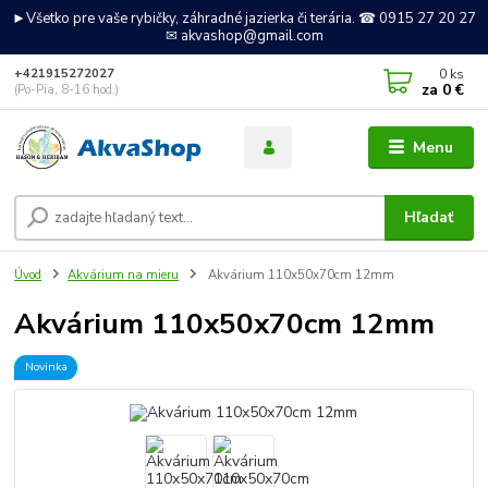
►Všetko pre vaše rybičky, záhradné jazierka či terária. ☎ 0915 27 20 27
✉ akvashop@gmail.com
0
ks
+421915272027
za
0 €
(Po-Pia, 8-16 hod.)
Menu
Hľadať
Úvod
Akvárium na mieru
Akvárium 110x50x70cm 12mm
Akvárium 110x50x70cm 12mm
Novinka