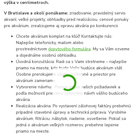
výška v centimetroch.
V Bratislave a okolí ponúkame:
zriaďovanie, pravidelný servis
akvarií, veľké projekty, obhliadky pred realizáciou, cenové ponuky
pre akvárium, zrealizujeme aj opravu akvária po konkurencii.
Chcete akvárium komplet na kľúč! Kontaktujte nás:
Najlepšie telefonicky, mailom alebo
prostredníctvom
dopytového formulára
. My sa Vám ozveme
a dojednáme osobnú obhliadku.
Úvodná konzultácia: Radi sa s Vami stretneme – najlepšie
priamo na mieste, kde bude Vaše budúce akvárium stáť.
Osobne prerokujeme všetko potrebné a priestor pre
akvárium zameriame.
Vytvorenie návrhu: Presne podľa vašich požiadaviek a
podľa možností priestoru vytvoríme návrh vášho budúceho
akvária.
Realizácia akvária: Po vystavení zálohovej faktúry prebehnú
prípadné stavebné úpravy a technická príprava. Vyrobíme
akvárium, filtráciu, nábytok, riadenie, osvetlenie. Pokiaľ sa
jedná o akvárium veľkých rozmerov, prebehne lepenie
priamo na mieste.