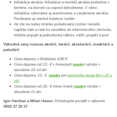
Inštalácia akvária: Inštalácia a montáž akvária prebehne v
termíne, na ktorom sa vopred dohodneme. V rámci
inštalácie vykonáme aj aranžovanie a zarybnenie akvária.
Ponúkame aj vlastné kolekcie rastlín.
Ak ste na našej stránke požadovaný rozmer nenašli,
napíšte nám a radi ho zaradíme do internetového obchodu,
môžete pripojiť aj jednoduchý nákres, náčrt, projekt a pod.
Výhodné ceny rozvozu akvárií, terárií, akvaterárií, insektárií a
paludárií
Cena dopravy v Bratislave 4.90 €
Cena dopravy od 12,- € v hraniciach
mapky
! výroba +
doručenie 10-14 dní
Cena dopravy 12.- €
mapka
pre
pohraničie okolie BA v AT a
HU
Cena dopravy od 25,- € mimo hraníc
mapky
! výroba +
doručenie 21 dní
Igor Heriban a Milan Hason.
Potrebujete poradiť s výberom
0915 27 20 27