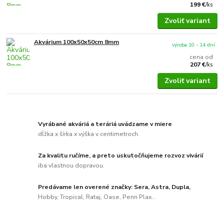
199 €
/
ks
Zvoliť variant
Akvárium 100x50x50cm 8mm
výroba 10 - 14 dní
cena od
207 €
/
ks
Zvoliť variant
Vyrábané akváriá a teráriá uvádzame v miere
dĺžka x šírka x výška v centimetroch.
Za kvalitu ručíme, a preto uskutočňujeme rozvoz vivárií
iba vlastnou dopravou.
Predávame len overené značky: Sera, Astra, Dupla,
Hobby, Tropical, Rataj, Oase, Penn Plax...