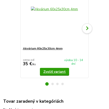
Akvárium 60x25x30cm 4mm
Akvárium 5
cena od
cena od
výroba 10 - 14
35 €
37,90 €
dní
/
ks
/
k
Zvoliť variant
Tovar zaradený v kategóriách