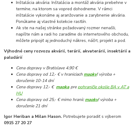
Inštalácia akvária: Inštalácia a montáž akvária prebehne v
termíne, na ktorom sa vopred dohodneme. V rámci
inštalácie vykonáme aj aranžovanie a zarybnenie akvária.
Ponúkame aj vlastné kolekcie rastlín.
Ak ste na našej stránke požadovaný rozmer nenašli,
napíšte nám a radi ho zaradíme do internetového obchodu,
môžete pripojiť aj jednoduchý nákres, náčrt, projekt a pod.
Výhodné ceny rozvozu akvárií, terárií, akvaterárií, insektárií a
paludárií
Cena dopravy v Bratislave 4.90 €
Cena dopravy od 12,- € v hraniciach
mapky
! výroba +
doručenie 10-14 dní
Cena dopravy 12.- €
mapka
pre
pohraničie okolie BA v AT a
HU
Cena dopravy od 25,- € mimo hraníc
mapky
! výroba +
doručenie 21 dní
Igor Heriban a Milan Hason.
Potrebujete poradiť s výberom
0915 27 20 27