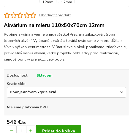
Ohodnotiť produkt
Akvárium na mieru 110x50x70cm 12mm
Robíme akvária a vieme o nich všetko! Precízna zákazková výroba
lepených akvárií. Vyrábané akváriá a teráriá uvádzame v miere dĺžka x
šírka x výška v centimetroch. V Bratislave a okolí ponúkame: zriaďovanie,
pravidelný servis akvarií, veľké projekty, obhliadky pred realizáciou,
cenové ponuky pre akv...
celý popis
Dostupnosť
Skladom
Krycie sklo
Nie sme platcovia DPH
546 €
/
ks
Pridať do košíka