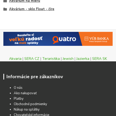
Akvárium na mieru
Akvárium - sklo Float - číre
Akvaria
|
SERA CZ
|
Teraristika
|
Jewish
|
Jazierka
|
SERA SK
Informácie pre zákazníkov
O nás
Ako nakupovať
Platby
Obchodné podmienky
Nákup na splátky
Chovateľské informácie