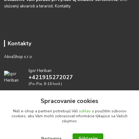
skúsený akvaristi a teraristi.
Kontakty
Kontakty
AkvaShop s.r.o.
Igor Heriban
+421915272027
(Po-Pia, 8-16 hod.)
akvashop@gmail.com
Spracovanie cookies
Náš e-shop a partneri potrebujú Váš
súhlas
s použitím súborov
cookies, aby Vám mohli zobrazovať informácie týkajúce sa Vašich
záujmov.
Súhlasím
Nastavenia
Realizujeme prírodné akvária: AkvaShop s.r.o. • IBAN: