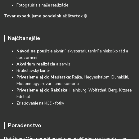
Fotogaléria a naše realizácie
Tovar expedujeme pondelok až štvrtok
🟢
Najčítanejšie
Návod na použitie
akvárií, akvaterárií, terárií a niekoľko rád a
upozornení
Akvárium realizácia
a servis
Bratislavský kuriér
Privezieme aj do Maďarska:
Rajka, Hegyeshalom, Dunakiliti,
Mosonmagyarovár, Janossomoria
Privezieme aj do Rakúska:
Hainburg, Wolfsthal, Berg, Kittsee,
Edelsal
Zriaďovanie na kĺúč - fotky
Poradenstvo
Dokážeme Vám poradiť pri výrobe aj ohľadne sortimentu
, sme