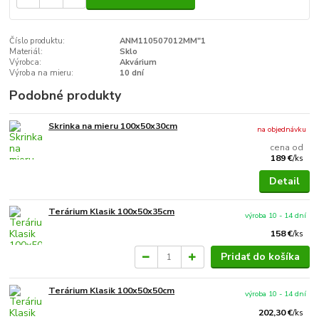
Číslo produktu:
ANM110507012MM"1
Materiál:
Sklo
Výrobca:
Akvárium
Výroba na mieru:
10 dní
Podobné produkty
Skrinka na mieru 100x50x30cm
na objednávku
cena od
189 €
/
ks
Detail
Terárium Klasik 100x50x35cm
výroba 10 - 14 dní
158 €
/
ks
Pridať do košíka
Terárium Klasik 100x50x50cm
výroba 10 - 14 dní
202,30 €
/
ks