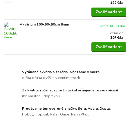
199 €
/
ks
Zvoliť variant
Akvárium 100x50x50cm 8mm
výroba 10 - 14 dní
cena od
207 €
/
ks
Zvoliť variant
Vyrábané akváriá a teráriá uvádzame v miere
dĺžka x šírka x výška v centimetroch.
Za kvalitu ručíme, a preto uskutočňujeme rozvoz vivárií
iba vlastnou dopravou.
Predávame len overené značky: Sera, Astra, Dupla,
Hobby, Tropical, Rataj, Oase, Penn Plax...