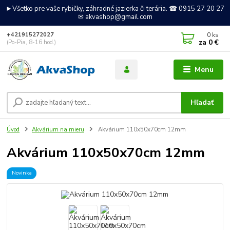
►Všetko pre vaše rybičky, záhradné jazierka či terária. ☎ 0915 27 20 27
✉ akvashop@gmail.com
0
ks
+421915272027
za
0 €
(Po-Pia, 8-16 hod.)
Menu
Hľadať
Úvod
Akvárium na mieru
Akvárium 110x50x70cm 12mm
Akvárium 110x50x70cm 12mm
Novinka