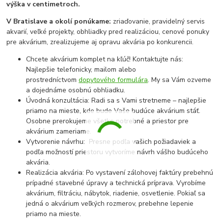
výška v centimetroch.
V Bratislave a okolí ponúkame:
zriaďovanie, pravidelný servis
akvarií, veľké projekty, obhliadky pred realizáciou, cenové ponuky
pre akvárium, zrealizujeme aj opravu akvária po konkurencii.
Chcete akvárium komplet na kľúč! Kontaktujte nás:
Najlepšie telefonicky, mailom alebo
prostredníctvom
dopytového formulára
. My sa Vám ozveme
a dojednáme osobnú obhliadku.
Úvodná konzultácia: Radi sa s Vami stretneme – najlepšie
priamo na mieste, kde bude Vaše budúce akvárium stáť.
Osobne prerokujeme všetko potrebné a priestor pre
akvárium zameriame.
Vytvorenie návrhu: Presne podľa vašich požiadaviek a
podľa možností priestoru vytvoríme návrh vášho budúceho
akvária.
Realizácia akvária: Po vystavení zálohovej faktúry prebehnú
prípadné stavebné úpravy a technická príprava. Vyrobíme
akvárium, filtráciu, nábytok, riadenie, osvetlenie. Pokiaľ sa
jedná o akvárium veľkých rozmerov, prebehne lepenie
priamo na mieste.