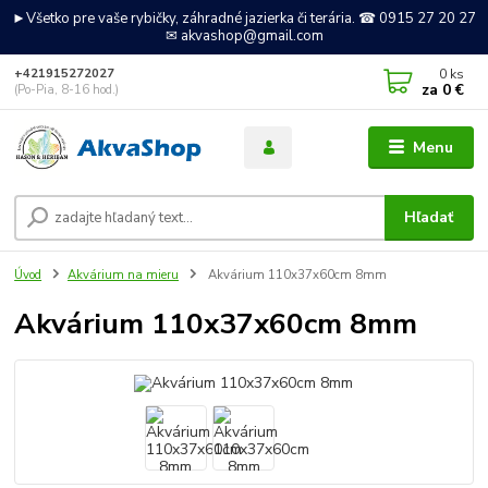
►Všetko pre vaše rybičky, záhradné jazierka či terária. ☎ 0915 27 20 27
✉ akvashop@gmail.com
0
ks
+421915272027
za
0 €
(Po-Pia, 8-16 hod.)
Menu
Hľadať
Úvod
Akvárium na mieru
Akvárium 110x37x60cm 8mm
Akvárium 110x37x60cm 8mm