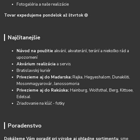
Fotogaléria a naše realizácie
Tovar expedujeme pondelok až štvrtok
🟢
Najčítanejšie
Návod na použitie
akvárií, akvaterárií, terárií a niekoľko rád a
upozornení
Akvárium realizácia
a servis
Bratislavský kuriér
Privezieme aj do Maďarska:
Rajka, Hegyeshalom, Dunakiliti,
Mosonmagyarovár, Janossomoria
Privezieme aj do Rakúska:
Hainburg, Wolfsthal, Berg, Kittsee,
Edelsal
Zriaďovanie na kĺúč - fotky
Poradenstvo
Dokážeme Vám poradiť pri výrobe aj ohľadne sortimentu
, sme