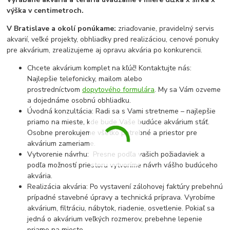
výška v centimetroch.
V Bratislave a okolí ponúkame:
zriaďovanie, pravidelný servis
akvarií, veľké projekty, obhliadky pred realizáciou, cenové ponuky
pre akvárium, zrealizujeme aj opravu akvária po konkurencii.
Chcete akvárium komplet na kľúč! Kontaktujte nás:
Najlepšie telefonicky, mailom alebo
prostredníctvom
dopytového formulára
. My sa Vám ozveme
a dojednáme osobnú obhliadku.
Úvodná konzultácia: Radi sa s Vami stretneme – najlepšie
priamo na mieste, kde bude Vaše budúce akvárium stáť.
Osobne prerokujeme všetko potrebné a priestor pre
akvárium zameriame.
Vytvorenie návrhu: Presne podľa vašich požiadaviek a
podľa možností priestoru vytvoríme návrh vášho budúceho
akvária.
Realizácia akvária: Po vystavení zálohovej faktúry prebehnú
prípadné stavebné úpravy a technická príprava. Vyrobíme
akvárium, filtráciu, nábytok, riadenie, osvetlenie. Pokiaľ sa
jedná o akvárium veľkých rozmerov, prebehne lepenie
priamo na mieste.