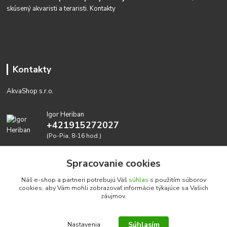
skúsený akvaristi a teraristi.
Kontakty
Kontakty
AkvaShop s.r.o.
Igor Heriban
+421915272027
(Po-Pia, 8-16 hod.)
akvashop@gmail.com
Spracovanie cookies
Náš e-shop a partneri potrebujú Váš
súhlas
s použitím súborov
cookies, aby Vám mohli zobrazovať informácie týkajúce sa Vašich
záujmov.
Súhlasím
Nastavenia
Realizujeme prírodné akvária: AkvaShop s.r.o. • IBAN: