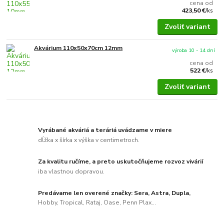
cena od
423,50 €
/
ks
Zvoliť variant
Akvárium 110x50x70cm 12mm
výroba 10 - 14 dní
cena od
522 €
/
ks
Zvoliť variant
Vyrábané akváriá a teráriá uvádzame v miere
dĺžka x šírka x výška v centimetroch.
Za kvalitu ručíme, a preto uskutočňujeme rozvoz vivárií
iba vlastnou dopravou.
Predávame len overené značky: Sera, Astra, Dupla,
Hobby, Tropical, Rataj, Oase, Penn Plax...