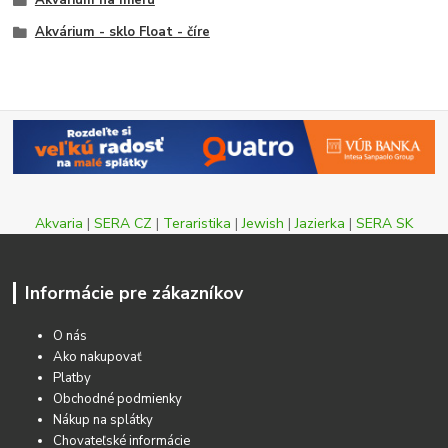
Akvárium na mieru
Akvárium - sklo Float - číre
Akvaria
|
SERA CZ
|
Teraristika
|
Jewish
|
Jazierka
|
SERA SK
Informácie pre zákazníkov
O nás
Ako nakupovať
Platby
Obchodné podmienky
Nákup na splátky
Chovateľské informácie