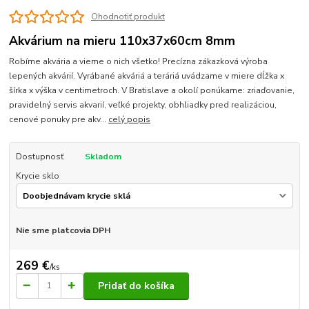
Ohodnotiť produkt
Akvárium na mieru 110x37x60cm 8mm
Robíme akvária a vieme o nich všetko! Precízna zákazková výroba
lepených akvárií. Vyrábané akváriá a teráriá uvádzame v miere dĺžka x
šírka x výška v centimetroch. V Bratislave a okolí ponúkame: zriaďovanie,
pravidelný servis akvarií, veľké projekty, obhliadky pred realizáciou,
cenové ponuky pre akv...
celý popis
Dostupnosť
Skladom
Krycie sklo
Nie sme platcovia DPH
269 €
/
ks
Pridať do košíka