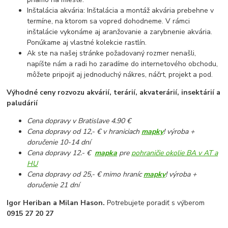
Inštalácia akvária: Inštalácia a montáž akvária prebehne v
termíne, na ktorom sa vopred dohodneme. V rámci
inštalácie vykonáme aj aranžovanie a zarybnenie akvária.
Ponúkame aj vlastné kolekcie rastlín.
Ak ste na našej stránke požadovaný rozmer nenašli,
napíšte nám a radi ho zaradíme do internetového obchodu,
môžete pripojiť aj jednoduchý nákres, náčrt, projekt a pod.
Výhodné ceny rozvozu akvárií, terárií, akvaterárií, insektárií a
paludárií
Cena dopravy v Bratislave 4.90 €
Cena dopravy od 12,- € v hraniciach
mapky
! výroba +
doručenie 10-14 dní
Cena dopravy 12.- €
mapka
pre
pohraničie okolie BA v AT a
HU
Cena dopravy od 25,- € mimo hraníc
mapky
! výroba +
doručenie 21 dní
Igor Heriban a Milan Hason.
Potrebujete poradiť s výberom
0915 27 20 27