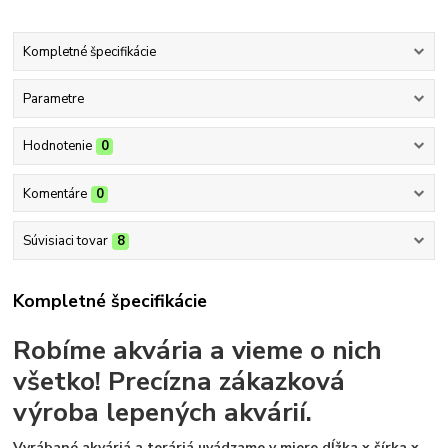
Kompletné špecifikácie
Parametre
Hodnotenie
0
Komentáre
0
Súvisiaci tovar
8
Kompletné špecifikácie
Robíme akvária a vieme o nich
všetko!
Precízna zákazková
výroba lepených akvárií.
Vyrábané akváriá a teráriá uvádzame v miere dĺžka x šírka x