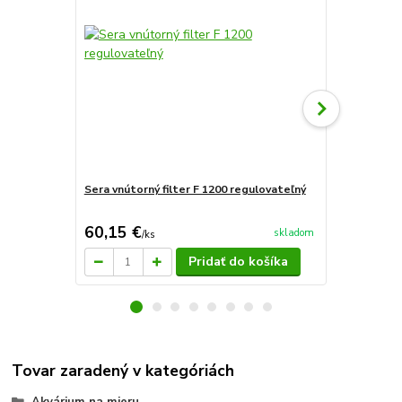
Sera vnútorný filter F 1200 regulovateľný
Sera air 275
60,15 €
27,80 €
skladom
/
ks
/
k
Pridať do košíka
Tovar zaradený v kategóriách