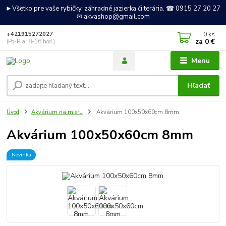
►Všetko pre vaše rybičky, záhradné jazierka či terária. ☎ 0915 27 20 27
✉ akvashop@gmail.com
0
ks
+421915272027
za
0 €
(Po-Pia, 8-16 hod.)
Menu
Hľadať
Úvod
Akvárium na mieru
Akvárium 100x50x60cm 8mm
Akvárium 100x50x60cm 8mm
Novinka