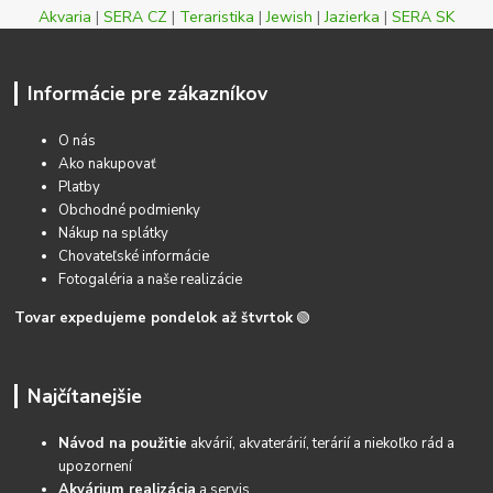
Akvaria
|
SERA CZ
|
Teraristika
|
Jewish
|
Jazierka
|
SERA SK
Informácie pre zákazníkov
O nás
Ako nakupovať
Platby
Obchodné podmienky
Nákup na splátky
Chovateľské informácie
Fotogaléria a naše realizácie
Tovar expedujeme pondelok až štvrtok
🟢
Najčítanejšie
Návod na použitie
akvárií, akvaterárií, terárií a niekoľko rád a
upozornení
Akvárium realizácia
a servis