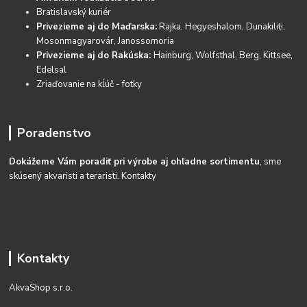
Bratislavský kuriér
Privezieme aj do Maďarska:
Rajka, Hegyeshalom, Dunakiliti,
Mosonmagyarovár, Janossomoria
Privezieme aj do Rakúska:
Hainburg, Wolfsthal, Berg, Kittsee,
Edelsal
Zriaďovanie na kĺúč - fotky
Poradenstvo
Dokážeme Vám poradiť pri výrobe aj ohľadne sortimentu
, sme
skúsený akvaristi a teraristi.
Kontakty
Kontakty
AkvaShop s.r.o.