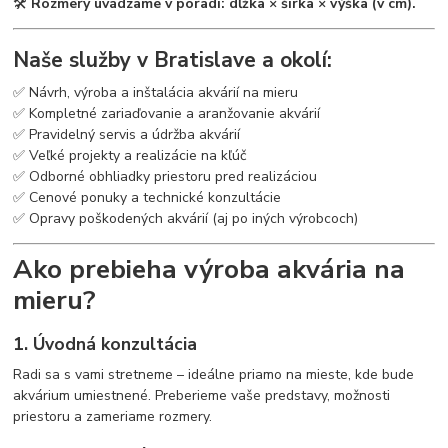
🛠
Rozmery uvádzame v poradí: dĺžka × šírka × výška (v cm).
Naše služby v Bratislave a okolí:
✅ Návrh, výroba a inštalácia akvárií na mieru
✅ Kompletné zariaďovanie a aranžovanie akvárií
✅ Pravidelný servis a údržba akvárií
✅ Veľké projekty a realizácie na kľúč
✅ Odborné obhliadky priestoru pred realizáciou
✅ Cenové ponuky a technické konzultácie
✅ Opravy poškodených akvárií (aj po iných výrobcoch)
Ako prebieha výroba akvária na
mieru?
1. Úvodná konzultácia
Radi sa s vami stretneme – ideálne priamo na mieste, kde bude
akvárium umiestnené. Preberieme vaše predstavy, možnosti
priestoru a zameriame rozmery.