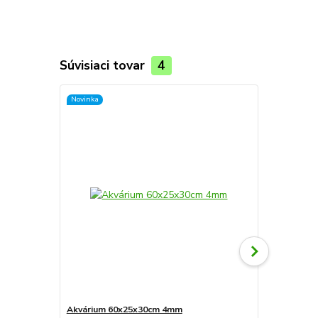
Súvisiaci tovar
4
Novinka
Novinka
Akvárium 60x25x30cm 4mm
Akvárium 5