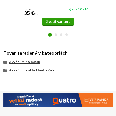
cena od
cena od
výroba 10 - 14
35 €
37,90 €
dní
/
ks
/
k
Zvoliť variant
Tovar zaradený v kategóriách
Akvárium na mieru
Akvárium - sklo Float - číre