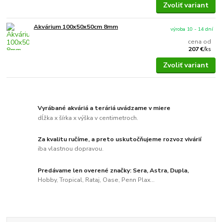
Zvoliť variant
Akvárium 100x50x50cm 8mm
výroba 10 - 14 dní
cena od
207 €
/
ks
Zvoliť variant
Vyrábané akváriá a teráriá uvádzame v miere
dĺžka x šírka x výška v centimetroch.
Za kvalitu ručíme, a preto uskutočňujeme rozvoz vivárií
iba vlastnou dopravou.
Predávame len overené značky: Sera, Astra, Dupla,
Hobby, Tropical, Rataj, Oase, Penn Plax...