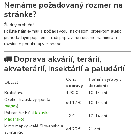
Nemáme požadovaný rozmer na
stránke?
Žiadny problém!
Pošlite nám e-mail s požiadavkou, nákresom, projektom alebo
jednoduchým popisom – radi pripravíme riešenie na mieru a
rozšírime ponuku aj v e-shope.
🚛 Doprava akvárií, terárií,
akvaterárií, insektárií a paludárií
Cena
Termín výroby a
Oblasť
dopravy
doručenia
Bratislava
4,90 €
10–14 dní
Okolie Bratislavy (podľa
od 12 €
10–14 dní
mapky
)
Pohraničie BA (
Rakúsko,
12 €
10–14 dní
Maďarsko
)
Mimo mapky (celé Slovensko a
od 25 €
21 dní
zahraničie)