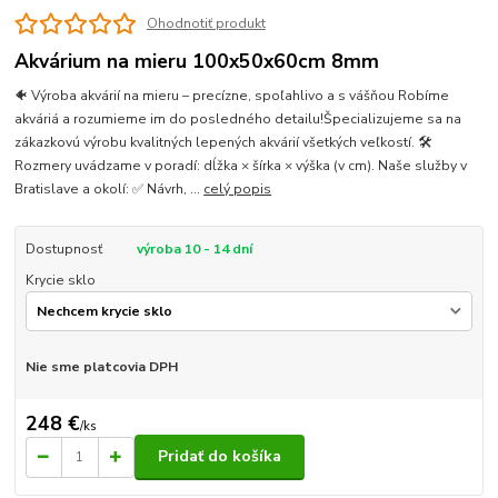
Ohodnotiť produkt
Akvárium na mieru 100x50x60cm 8mm
🐠 Výroba akvárií na mieru – precízne, spoľahlivo a s vášňou Robíme
akváriá a rozumieme im do posledného detailu!Špecializujeme sa na
zákazkovú výrobu kvalitných lepených akvárií všetkých veľkostí. 🛠
Rozmery uvádzame v poradí: dĺžka × šírka × výška (v cm). Naše služby v
Bratislave a okolí: ✅ Návrh, ...
celý popis
Dostupnosť
výroba 10 - 14 dní
Krycie sklo
Nie sme platcovia DPH
248 €
/
ks
Pridať do košíka