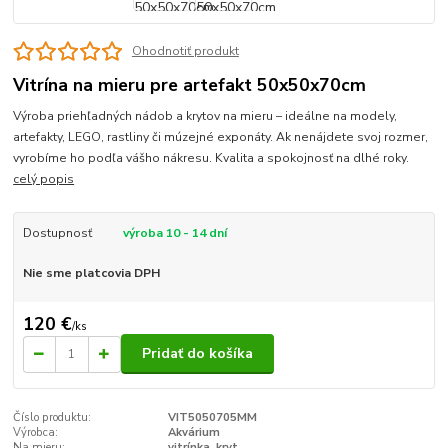
Ohodnotiť produkt
Vitrína na mieru pre artefakt 50x50x70cm
Výroba priehľadných nádob a krytov na mieru – ideálne na modely,
artefakty, LEGO, rastliny či múzejné exponáty. Ak nenájdete svoj rozmer,
vyrobíme ho podľa vášho nákresu. Kvalita a spokojnosť na dlhé roky.
celý popis
Dostupnosť
výroba 10 - 14 dní
Nie sme platcovia DPH
120 €
/
ks
Pridať do košíka
Číslo produktu:
VIT5050705MM
Výrobca:
Akvárium
Na mieru:
vitrínka, kryt