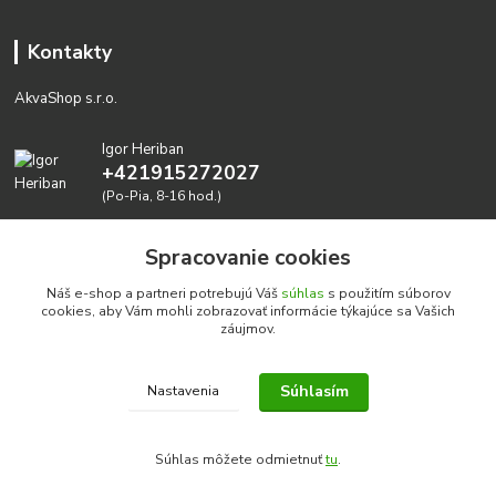
Kontakty
AkvaShop s.r.o.
Igor Heriban
+421915272027
(Po-Pia, 8-16 hod.)
akvashop@gmail.com
Spracovanie cookies
Náš e-shop a partneri potrebujú Váš
súhlas
s použitím súborov
cookies, aby Vám mohli zobrazovať informácie týkajúce sa Vašich
záujmov.
Súhlasím
Nastavenia
Realizujeme prírodné akvária: AkvaShop s.r.o. • IBAN:
SK3911000000002947087849
Súhlas môžete odmietnuť
tu
.
google-site-verification=0nmJ-HDbfWgdf7hn3NpxYEsEo-