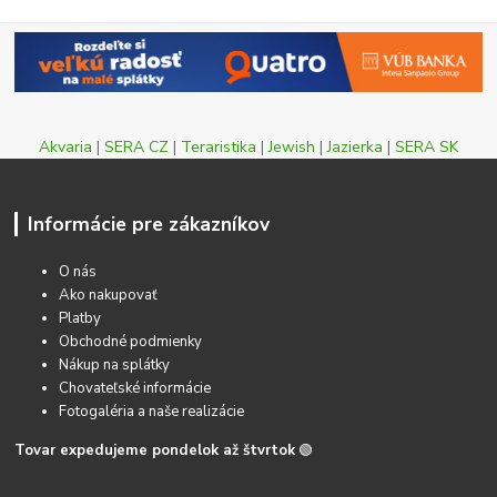
Akvaria
|
SERA CZ
|
Teraristika
|
Jewish
|
Jazierka
|
SERA SK
Informácie pre zákazníkov
O nás
Ako nakupovať
Platby
Obchodné podmienky
Nákup na splátky
Chovateľské informácie
Fotogaléria a naše realizácie
Tovar expedujeme pondelok až štvrtok
🟢