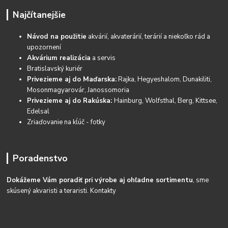
Najčítanejšie
Návod na použitie
akvárií, akvaterárií, terárií a niekoľko rád a
upozornení
Akvárium realizácia
a servis
Bratislavský kuriér
Privezieme aj do Maďarska:
Rajka, Hegyeshalom, Dunakiliti,
Mosonmagyarovár, Janossomoria
Privezieme aj do Rakúska:
Hainburg, Wolfsthal, Berg, Kittsee,
Edelsal
Zriaďovanie na kĺúč - fotky
Poradenstvo
Dokážeme Vám poradiť pri výrobe aj ohľadne sortimentu
, sme
skúsený akvaristi a teraristi.
Kontakty