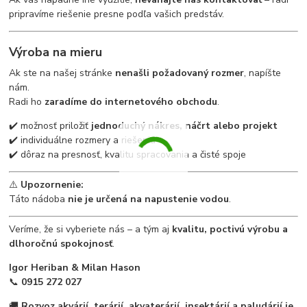
pripravíme riešenie presne podľa vašich predstáv.
Výroba na mieru
Ak ste na našej stránke
nenašli požadovaný rozmer
, napíšte
nám.
Radi ho
zaradíme do internetového obchodu
.
✔️ možnosť priložiť
jednoduchý nákres, náčrt alebo projekt
✔️ individuálne rozmery a riešenia
✔️ dôraz na presnosť, kvalitu spracovania a čisté spoje
⚠️
Upozornenie:
Táto nádoba
nie je určená na napustenie vodou
.
Veríme, že si vyberiete nás – a tým aj
kvalitu, poctivú výrobu a
dlhoročnú spokojnosť
.
Igor Heriban & Milan Hason
📞
0915 272 027
🚚
Rozvoz akvárií, terárií, akvaterárií, insektárií a paludárií je