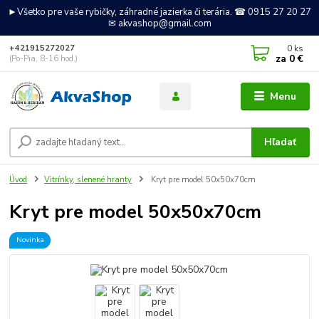
►Všetko pre vaše rybičky, záhradné jazierka či terária. ☎ 0915 27 20 27
✉ akvashop@gmail.com
0
ks
+421915272027
za
0 €
(Po-Pia, 8-16 hod.)
Menu
Hľadať
Úvod
Vitrínky, slenené hranty
Kryt pre model 50x50x70cm
Kryt pre model 50x50x70cm
Novinka