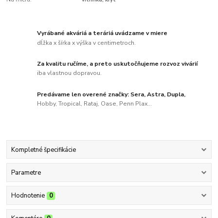
Vyrábané akváriá a teráriá uvádzame v miere
dĺžka x šírka x výška v centimetroch.
Za kvalitu ručíme, a preto uskutočňujeme rozvoz vivárií
iba vlastnou dopravou.
Predávame len overené značky: Sera, Astra, Dupla,
Hobby, Tropical, Rataj, Oase, Penn Plax...
Kompletné špecifikácie
Parametre
Hodnotenie
0