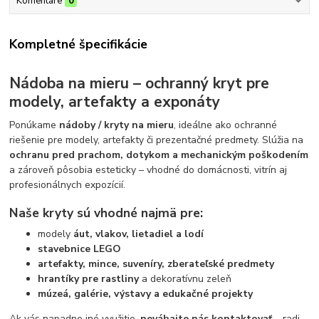
Komentáre
0
Kompletné špecifikácie
Nádoba na mieru – ochranný kryt pre
modely, artefakty a exponáty
Ponúkame
nádoby / kryty na mieru
, ideálne ako ochranné
riešenie pre modely, artefakty či prezentačné predmety. Slúžia na
ochranu pred prachom, dotykom a mechanickým poškodením
a zároveň pôsobia esteticky – vhodné do domácnosti, vitrín aj
profesionálnych expozícií.
Naše kryty sú vhodné najmä pre:
modely
áut, vlakov, lietadiel a lodí
stavebnice LEGO
artefakty, mince, suveníry, zberateľské predmety
hrantíky pre rastliny
a dekoratívnu zeleň
múzeá, galérie, výstavy a edukačné projekty
Ak vás napadne iné využitie,
neváhajte nás kontaktovať
– radi