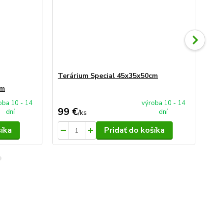
Terárium Special 45x35x50cm
Te
cm
oba 10 - 14
výroba 10 - 14
99 €
99
dní
dní
/
ks
šíka
Pridať do košíka