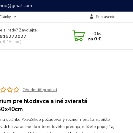
ashop@gmail.com
Články
Prihlásenie
e si rady? Zavolajte.
0
ks
915272027
za
0 €
a, 8-16 hod.)
Ohodnotiť produkt
rium pre hlodavce a iné zvieratá
30x40cm
 na stránke AkvaShop požadovaný rozmer nenašli, napíšte
radi ho zaradíme do internetového predaja, môžete pripojiť aj