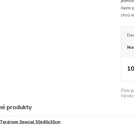
jednod
často 
chcú ma
Dos
Nie
10
Číslo p
Výrobc
é produkty
Terárium Special 50x40x30cm