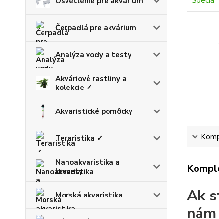
Osvetlenie pre akvárium
Čerpadlá pre akvárium
Analýza vody a testy
Akváriové rastliny a
kolekcie ✓
Akvaristické pomôcky
Kompl
Teraristika ✓
Nanoakvaristika a
Komple
krevety
Ak s
Morská akvaristika
nám 