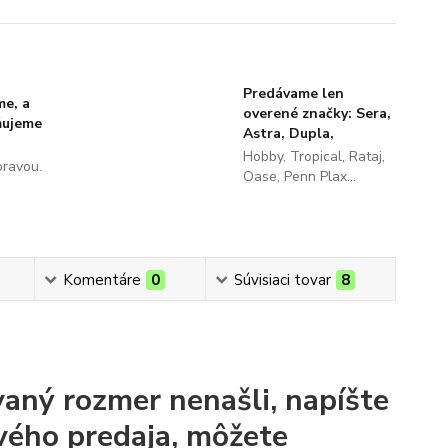
Predávame len
me, a
overené značky: Sera,
ňujeme
Astra, Dupla,
Hobby, Tropical, Rataj,
pravou.
Oase, Penn Plax...
Komentáre
0
Súvisiaci tovar
8
aný rozmer nenašli, napíšte
vého predaja, môžete