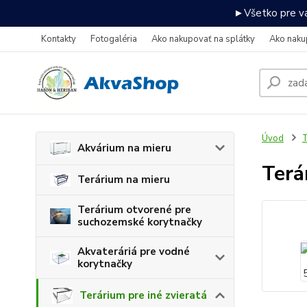
►Všetko pre va
Kontakty
Fotogaléria
Ako nakupovať na splátky
Ako naku
Úvod
T
Akvárium na mieru
Terá
Terárium na mieru
Terárium otvorené pre
suchozemské korytnačky
Akvateráriá pre vodné
korytnačky
Terárium pre iné zvieratá