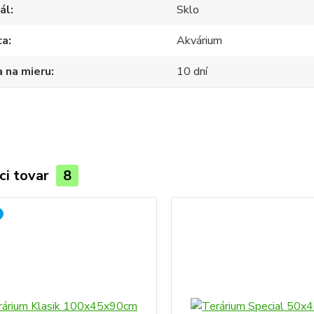
ál
Sklo
ca
Akvárium
 na mieru
10 dní
ci tovar
8