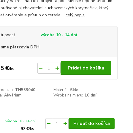
uchý nákres, náčrtok, projekt a pod. Menšie lepené terárium
používané aj chovateľmi suchozemských korytnačiek, ktorý
ť otváranie a prístup do terária ...
celý popis
tupnosť
výroba 10 - 14 dní
 sme platcovia DPH
5 €
Pridať do košíka
/
ks
roduktu:
TH553040
Materiál:
Sklo
a:
Akvárium
Výroba na mieru:
10 dní
výroba 10 - 14 dní
Pridať do košíka
97 €
/
ks