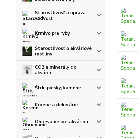
Starostlivosť a úprava
vody
Krmivo pre ryby
Starostlivosť o akváriové
rastliny
CO2 a minerály do
akvária
Štrk, piesky, kamene
Korene a dekorácie
Ohrievanie pre akvárium