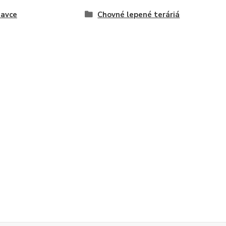
avce
Chovné lepené teráriá