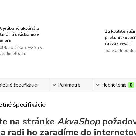
Vyrábané akváriá a
Za kvalitu ručí
teráriá uvádzame v
preto uskutoč
miere
rozvoz vivárií
dĺžka x šírka x výška v
iba vlastnou do
centimetroch.
etné špecifikácie
Parametre
Hodnotenie
0
tné špecifikácie
te na stránke
AkvaShop
požadov
a radi ho zaradíme do interneto