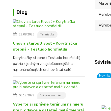
Materi
Blog
Výrob
Výroba
23.08.2025
Teraristika
Chov a starostlivosť » Korytnačka
stepná - Testudo horsfieldii
Korytnačky stepné (Testudo horsfieldii)
Súvisia
patria k jedným z najobľúbenejších a
najnenáročnejších druhov
čítať celé
Novinka
05.12.2023
Výroba na mieru
Vyberte si správne terárium na mieru
pre hlodavce a ostatné malé zvieratá