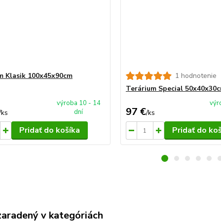
m Klasik 100x45x90cm
1 hodnotenie
Terárium Special 50x40x30
výroba 10 - 14
výr
97 €
dní
/
ks
/
ks
Pridať do košíka
Pridať do ko
zaradený v kategóriách