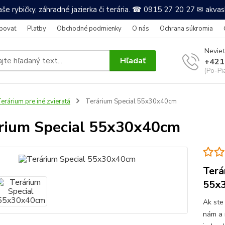
še rybičky, záhradné jazierka či terária. ☎ 0915 27 20 27 ✉ akv
povať
Platby
Obchodné podmienky
O nás
Ochrana súkromia
Neviet
Hľadať
+421
(Po-Pi
erárium pre iné zvieratá
Terárium Special 55x30x40cm
rium Special 55x30x40cm
Terá
55x
Ak ste
nám a 