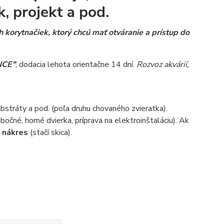
k, projekt a pod.
korytnačiek, ktorý chcú mať otváranie a prístup do
NCE"
, dodacia lehota orientačne 14 dní.
Rozvoz akvárií,
ubstráty a pod. (poľa druhu chovaného zvieratka).
bočné, horné dvierka, príprava na elektroinštaláciu). Ak
ť nákres
(stačí skica).