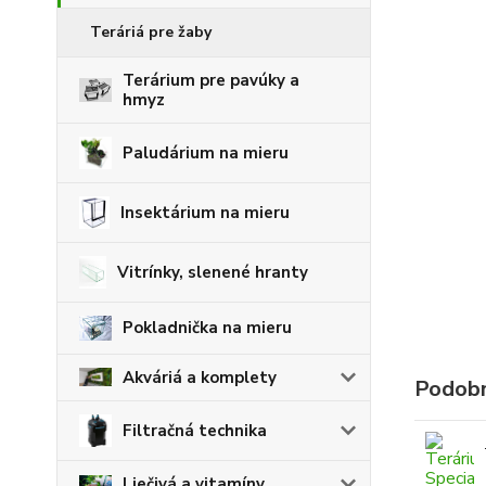
Teráriá pre žaby
Terárium pre pavúky a
hmyz
Paludárium na mieru
Insektárium na mieru
Vitrínky, slenené hranty
Pokladnička na mieru
Akváriá a komplety
Podobn
Filtračná technika
Liečivá a vitamíny