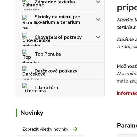
Záhradné jazierka
prip
Skrinky na mieru pre
Menšie l
akvárium a terárium
terária z
Chovateľské potreby
Ideálne
terárií, a
Top Ponuka
Možnosť
Darčekové poukazy
Naceníme 
máte záuj
Literatúra
Informác
Novinky
Param
Zobraziť všetky novinky