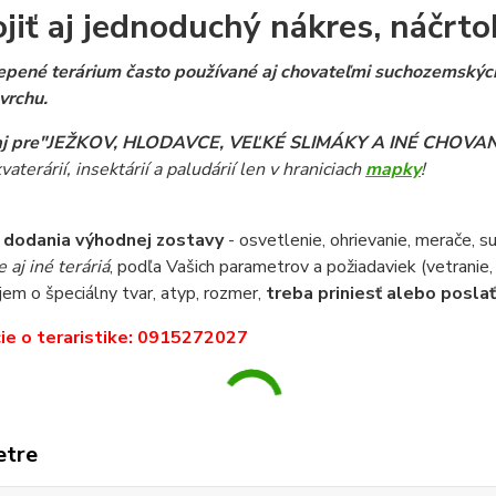
ojiť aj jednoduchý nákres, náčrto
epené terárium často používané aj chovateľmi suchozemských 
 vrchu.
 aj pre"JEŽKOV, HLODAVCE,
VEĽKÉ
SLIMÁKY A INÉ CHOVA
kvaterárií, insektárií a paludárií len v hraniciach
mapky
!
 dodania výhodnej zostavy
- osvetlenie, ohrievanie, merače, s
aj iné teráriá
, podľa Vašich parametrov a požiadaviek (vetranie, 
em o špeciálny tvar, atyp, rozmer,
treba priniesť alebo posla
ie o teraristike: 0915272027
etre