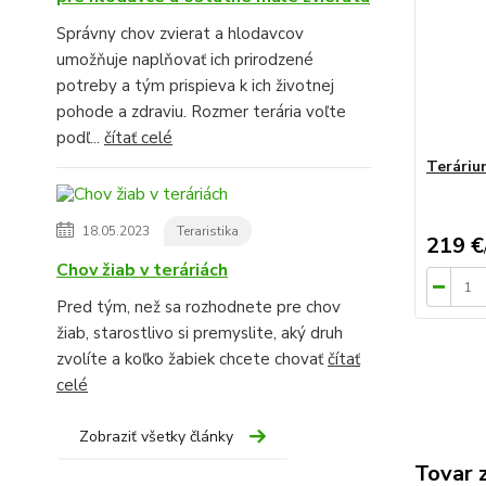
Správny chov zvierat a hlodavcov
umožňuje naplňovať ich prirodzené
potreby a tým prispieva k ich životnej
pohode a zdraviu. Rozmer terária voľte
podľ...
čítať celé
Teráriu
18.05.2023
Teraristika
219 €
Chov žiab v teráriách
Pred tým, než sa rozhodnete pre chov
žiab, starostlivo si premyslite, aký druh
zvolíte a koľko žabiek chcete chovať
čítať
celé
Zobraziť všetky články
Tovar 