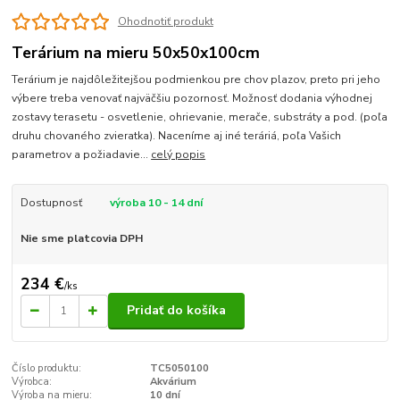
Ohodnotiť produkt
Terárium na mieru 50x50x100cm
Terárium je najdôležitejšou podmienkou pre chov plazov, preto pri jeho
výbere treba venovať najväčšiu pozornosť. Možnosť dodania výhodnej
zostavy terasetu - osvetlenie, ohrievanie, merače, substráty a pod. (poľa
druhu chovaného zvieratka). Naceníme aj iné teráriá, poľa Vašich
parametrov a požiadavie...
celý popis
Dostupnosť
výroba 10 - 14 dní
Nie sme platcovia DPH
234 €
/
ks
Pridať do košíka
Číslo produktu:
TC5050100
Výrobca:
Akvárium
Výroba na mieru:
10 dní