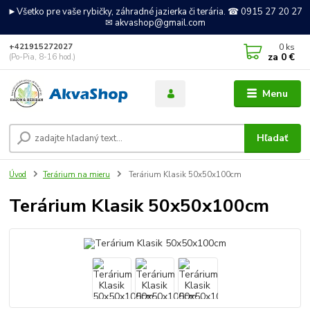
►Všetko pre vaše rybičky, záhradné jazierka či terária. ☎ 0915 27 20 27
✉ akvashop@gmail.com
0
ks
+421915272027
za
0 €
(Po-Pia, 8-16 hod.)
Menu
Hľadať
Úvod
Terárium na mieru
Terárium Klasik 50x50x100cm
Terárium Klasik 50x50x100cm