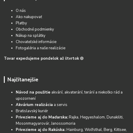
O nás
Ako nakupovať
Platby
Obchodné podmienky
Nákup na splátky
Chovateľské informácie
Fotogaléria a naše realizácie
Tovar expedujeme pondelok až štvrtok
🟢
Najčítanejšie
Návod na použitie
akvárií, akvaterárií, terárií a niekoľko rád a
upozornení
Akvárium realizácia
a servis
Bratislavský kuriér
Privezieme aj do Maďarska:
Rajka, Hegyeshalom, Dunakiliti,
Mosonmagyarovár, Janossomoria
Privezieme aj do Rakúska:
Hainburg, Wolfsthal, Berg, Kittsee,