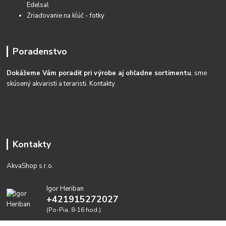
Edelsal
Zriaďovanie na kĺúč - fotky
Poradenstvo
Dokážeme Vám poradiť pri výrobe aj ohľadne sortimentu
, sme
skúsený akvaristi a teraristi.
Kontakty
Kontakty
AkvaShop s.r.o.
Igor Heriban
+421915272027
(Po-Pia, 8-16 hod.)