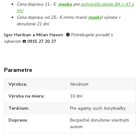
Cena dopravy 11.- €
mapka
pre
pohraničie okolie BA v AT a
HU
Cena dopravy od 25,- € mimo hraníc
mapky
! výroba +
doručenie 21 dní
Igor Heriban a Milan Hason
🟢
Potrebujete poradiť s
výberom
☎️
0915 27 20 27
Parametre
Výrobca
Akvárium
Výroba na mieru
10 dní
Terárium
Pre agamy, such. korytnačky
Doprava
Bezpečné doručenie vlastným
autom