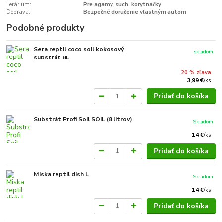
Terárium:
Pre agamy, such. korytnačky
Doprava:
Bezpečné doručenie vlastným autom
Podobné produkty
Sera reptil coco soil kokosový
skladom
substrát 8L
20 % zľava
3,99 €
/
ks
Pridať do košíka
Substrát Profi Soil SOIL (8 litrov)
Skladom
14 €
/
ks
Pridať do košíka
Miska reptil dish L
Skladom
14 €
/
ks
Pridať do košíka