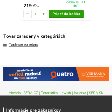
výroba 10 - 14
219 €
dní
/
ks
Pridať do košíka
Tovar zaradený v kategóriách
Terárium na mieru
Akvaria
|
SERA CZ
|
Teraristika
|
Jewish
|
Jazierka
|
SERA SK
Informácie pre zákazníkov