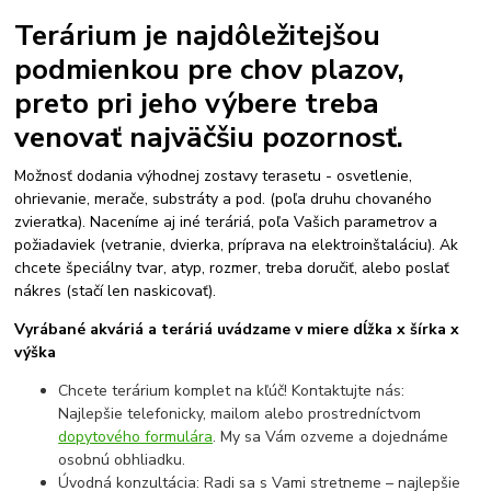
Terárium je najdôležitejšou
podmienkou pre chov plazov,
preto pri jeho výbere treba
venovať najväčšiu pozornosť.
Možnosť dodania výhodnej zostavy terasetu - osvetlenie,
ohrievanie, merače, substráty a pod. (poľa druhu chovaného
zvieratka). Naceníme aj iné teráriá, poľa Vašich parametrov a
požiadaviek (vetranie, dvierka, príprava na elektroinštaláciu). Ak
chcete špeciálny tvar, atyp, rozmer, treba doručiť, alebo poslať
nákres (stačí len naskicovať).
Vyrábané akváriá a teráriá uvádzame v miere dĺžka x šírka x
výška
Chcete terárium komplet na kľúč! Kontaktujte nás:
Najlepšie telefonicky, mailom alebo prostredníctvom
dopytového formulára
. My sa Vám ozveme a dojednáme
osobnú obhliadku.
Úvodná konzultácia: Radi sa s Vami stretneme – najlepšie