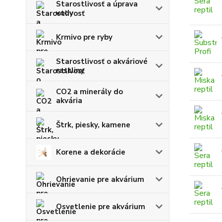
Starostlivosť a úprava
vody
Krmivo pre ryby
Starostlivosť o akváriové
rastliny
CO2 a minerály do
akvária
Štrk, piesky, kamene
Korene a dekorácie
Ohrievanie pre akvárium
Osvetlenie pre akvárium