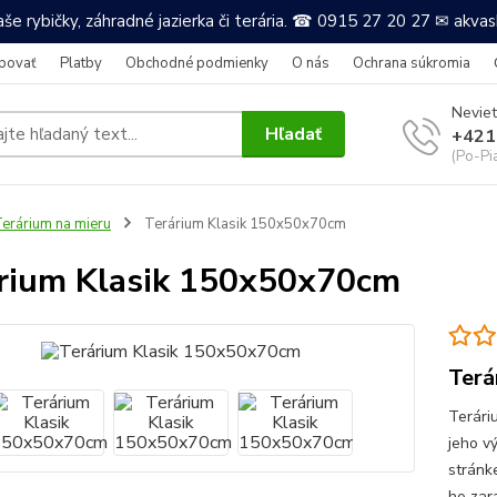
še rybičky, záhradné jazierka či terária. ☎ 0915 27 20 27 ✉ akv
povať
Platby
Obchodné podmienky
O nás
Ochrana súkromia
Neviet
Hľadať
+421
(Po-Pi
erárium na mieru
Terárium Klasik 150x50x70cm
rium Klasik 150x50x70cm
Terá
Terári
jeho v
stránk
ho zar