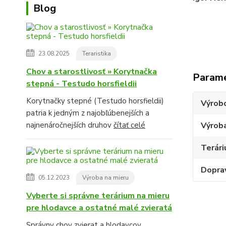
Blog
23.08.2025
Teraristika
Chov a starostlivosť » Korytnačka
Param
stepná - Testudo horsfieldii
Korytnačky stepné (Testudo horsfieldii)
Výrob
patria k jedným z najobľúbenejších a
najnenáročnejších druhov
čítať celé
Výroba
Terár
Dopra
05.12.2023
Výroba na mieru
Vyberte si správne terárium na mieru
pre hlodavce a ostatné malé zvieratá
Správny chov zvierat a hlodavcov