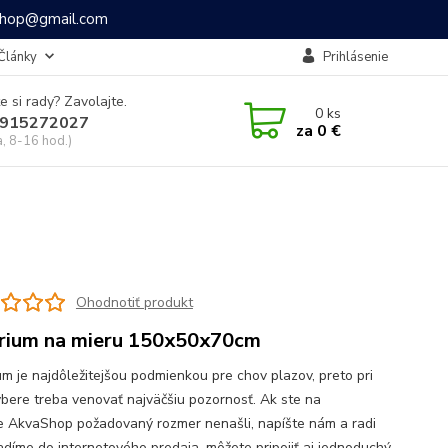
ashop@gmail.com
Články
Prihlásenie
e si rady? Zavolajte.
0
ks
915272027
za
0 €
a, 8-16 hod.)
Ohodnotiť produkt
rium na mieru 150x50x70cm
um je najdôležitejšou podmienkou pre chov plazov, preto pri
ýbere treba venovať najväčšiu pozornosť. Ak ste na
e AkvaShop požadovaný rozmer nenašli, napíšte nám a radi
adíme do internetového predaja, môžete pripojiť aj jednoduchý