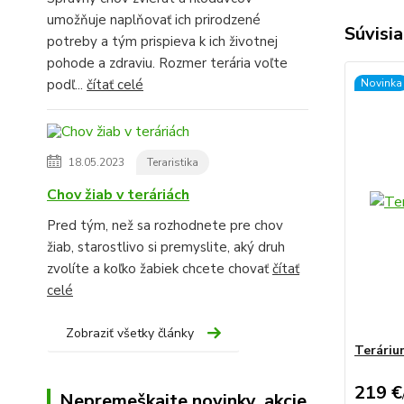
umožňuje naplňovať ich prirodzené
Súvisia
potreby a tým prispieva k ich životnej
pohode a zdraviu. Rozmer terária voľte
podľ...
čítať celé
Novinka
18.05.2023
Teraristika
Chov žiab v teráriách
Pred tým, než sa rozhodnete pre chov
žiab, starostlivo si premyslite, aký druh
zvolíte a koľko žabiek chcete chovať
čítať
celé
Zobraziť všetky články
Teráriu
219 €
Nepremeškajte novinky, akcie