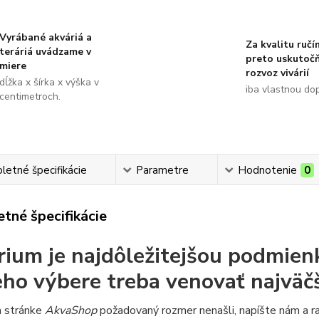
Vyrábané akváriá a
Za kvalitu ručí
teráriá uvádzame v
preto uskutoč
miere
rozvoz vivárií
dĺžka x šírka x výška v
iba vlastnou do
centimetroch.
etné špecifikácie
Parametre
Hodnotenie
0
tné špecifikácie
rium je najdôležitejšou podmien
jeho výbere treba venovať najväč
a stránke
AkvaShop
požadovaný rozmer nenašli, napíšte nám a ra