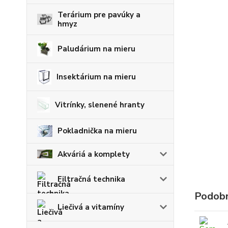
Terárium pre pavúky a
hmyz
Paludárium na mieru
Insektárium na mieru
Vitrínky, slenené hranty
Pokladnička na mieru
Akváriá a komplety
Filtračná technika
Podobn
Liečivá a vitamíny