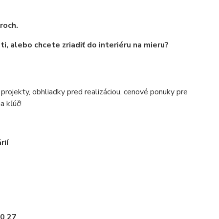
troch.
, alebo chcete zriadiť do interiéru na mieru?
é projekty, obhliadky pred realizáciou, cenové ponuky pre
a kľúč!
rií
0 27