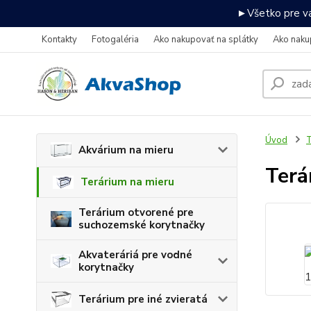
►Všetko pre va
Kontakty
Fotogaléria
Ako nakupovať na splátky
Ako naku
Úvod
T
Akvárium na mieru
Terá
Terárium na mieru
Terárium otvorené pre
suchozemské korytnačky
Akvateráriá pre vodné
korytnačky
Terárium pre iné zvieratá