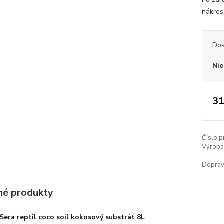
nákres,
Dos
Nie
31
Číslo p
Výroba 
Doprav
é produkty
Sera reptil coco soil kokosový substrát 8L