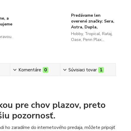
Predávame len
me, a
overené značky: Sera,
ňujeme
Astra, Dupla,
Hobby, Tropical, Rataj,
pravou.
Oase, Penn Plax...
Komentáre
0
Súvisiaci tovar
1
kou pre chov plazov, preto
šiu pozornosť.
di ho zaradíme do internetového predaja, môžete pripojiť