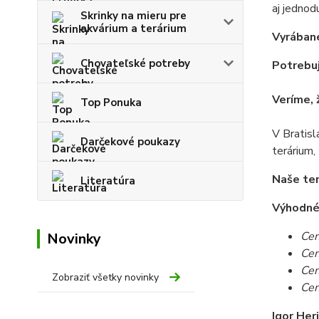
aj jednod
Skrinky na mieru pre
akvárium a terárium
Vyrábané
Chovateľské potreby
Potrebuj
Veríme, 
Top Ponuka
V Bratisl
Darčekové poukazy
terárium,
Naše ter
Literatúra
Výhodné c
Cen
Novinky
Cen
Cen
Zobraziť všetky novinky
Cen
Igor Her