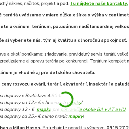
uchý nákres, náčrtok, projekt a pod.
Tu nájdete naše kontakty.
 teráriá uvádzame v miere dĺžka x šírka x výška v centime
ete akvárium, terárium, paludárium nadštandardnej veľkosti
že si vyberiete nás, tým aj kvalitu a dlhoročnú spokojnosť.
ave a okolí ponúkame: zriaďovanie, pravidelný servis terárií, veľk
 zrealizujeme aj opravu terária po konkurencii. Terárium komplet n
árium je vhodné aj pre detského chovateľa.
eny rozvozu akvárií, terárií, akvaterárií, insektárií a paludá
a dopravy v Bratislave 4.90 €
a dopravy od 12,- € v hraniciach
mapky
!
a dopravy 12.- €
mapka
pre
pohraničie okolie BA v AT a HU
a dopravy od 25,- € mimo hraníc
mapky
!
iban a Milan Hason.
Potrebujete poradiť s výberom:
0915 27 2