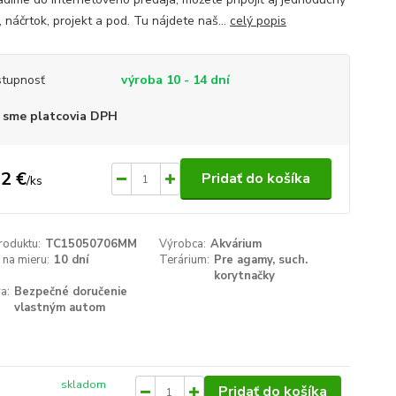
 náčrtok, projekt a pod. Tu nájdete naš...
celý popis
tupnosť
výroba 10 - 14 dní
 sme platcovia DPH
2 €
Pridať do košíka
/
ks
roduktu:
TC15050706MM
Výrobca:
Akvárium
na mieru:
10 dní
Terárium:
Pre agamy, such.
korytnačky
a:
Bezpečné doručenie
vlastným autom
skladom
Pridať do košíka