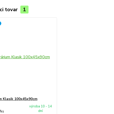
ci tovar
1
m Klasik 100x45x90cm
výroba 10 - 14
dní
/
ks