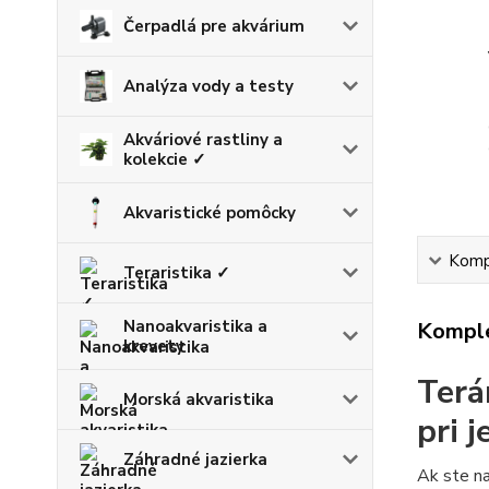
Čerpadlá pre akvárium
Analýza vody a testy
Akváriové rastliny a
kolekcie ✓
Akvaristické pomôcky
Kompl
Teraristika ✓
Nanoakvaristika a
Komple
krevety
Terá
Morská akvaristika
pri 
Záhradné jazierka
Ak ste n