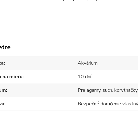
etre
ca
Akvárium
 na mieru
10 dní
ium
Pre agamy, such. korytnačky
va
Bezpečné doručenie vlast