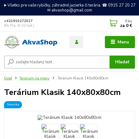
►Všetko pre vaše rybičky, záhradné jazierka či terária. ☎ 0915 27 20 27
✉ akvashop@gmail.com
0
ks
+421915272027
za
0 €
(Po-Pia, 8-16 hod.)
Menu
Hľadať
Úvod
Terárium na mieru
Terárium Klasik 140x80x80cm
Terárium Klasik 140x80x80cm
Novinka