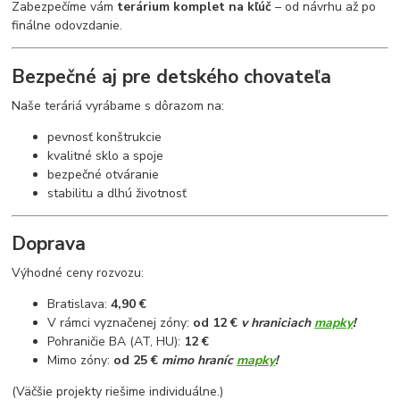
Zabezpečíme vám
terárium komplet na kľúč
– od návrhu až po
finálne odovzdanie.
Bezpečné aj pre detského chovateľa
Naše teráriá vyrábame s dôrazom na:
pevnosť konštrukcie
kvalitné sklo a spoje
bezpečné otváranie
stabilitu a dlhú životnosť
Doprava
Výhodné ceny rozvozu:
Bratislava:
4,90 €
V rámci vyznačenej zóny:
od 12 €
v hraniciach
mapky
!
Pohraničie BA (AT, HU):
12 €
Mimo zóny:
od 25 €
mimo hraníc
mapky
!
(Väčšie projekty riešime individuálne.)