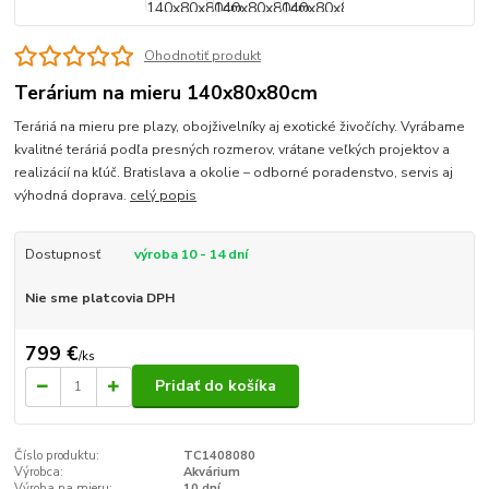
Ohodnotiť produkt
Terárium na mieru 140x80x80cm
Teráriá na mieru pre plazy, obojživelníky aj exotické živočíchy. Vyrábame
kvalitné teráriá podľa presných rozmerov, vrátane veľkých projektov a
realizácií na kľúč. Bratislava a okolie – odborné poradenstvo, servis aj
výhodná doprava.
celý popis
Dostupnosť
výroba 10 - 14 dní
Nie sme platcovia DPH
799 €
/
ks
Pridať do košíka
Číslo produktu:
TC1408080
Výrobca:
Akvárium
Výroba na mieru:
10 dní