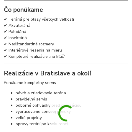
Čo ponúkame
✔ Teráriá pre plazy všetkých veľkostí
✔ Akvateráriá
✔ Paludáriá
✔ Insektáriá
✔ Nadštandardné rozmery
✔ Interiérové riešenia na mieru
✔ Kompletné realizácie „na kľúč“
Realizácie v Bratislave a okolí
Ponúkame kompletný servis:
návrh a zriaďovanie terária
pravidelný servis
odborné obhliadky pred realizáciou
vypracovanie cenovej ponuky
veľké projekty
opravy terárií po konkurencii