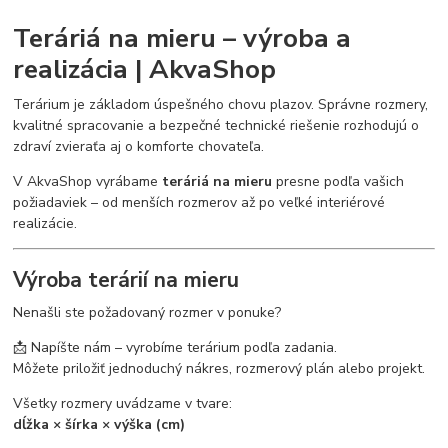
Teráriá na mieru – výroba a
realizácia | AkvaShop
Terárium je základom úspešného chovu plazov. Správne rozmery,
kvalitné spracovanie a bezpečné technické riešenie rozhodujú o
zdraví zvieraťa aj o komforte chovateľa.
V AkvaShop vyrábame
teráriá na mieru
presne podľa vašich
požiadaviek – od menších rozmerov až po veľké interiérové
realizácie.
Výroba terárií na mieru
Nenašli ste požadovaný rozmer v ponuke?
📩 Napíšte nám – vyrobíme terárium podľa zadania.
Môžete priložiť jednoduchý nákres, rozmerový plán alebo projekt.
Všetky rozmery uvádzame v tvare:
dĺžka × šírka × výška (cm)