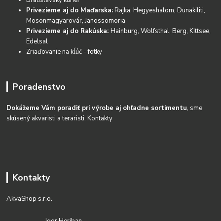
Privezieme aj do Maďarska:
Rajka, Hegyeshalom, Dunakiliti,
Mosonmagyarovár, Janossomoria
Privezieme aj do Rakúska:
Hainburg, Wolfsthal, Berg, Kittsee,
Edelsal
Zriaďovanie na kĺúč - fotky
Poradenstvo
Dokážeme Vám poradiť pri výrobe aj ohľadne sortimentu
, sme
skúsený akvaristi a teraristi.
Kontakty
Kontakty
AkvaShop s.r.o.
Igor Heriban