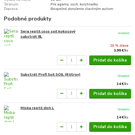
Terárium:
Pre agamy, such. korytnačky
Doprava:
Bezpečné doručenie vlastným autom
Podobné produkty
Sera reptil coco soil kokosový
skladom
substrát 8L
20 % zľava
3,99 €
/
ks
Pridať do košíka
Substrát Profi Soil SOIL (8 litrov)
Skladom
14 €
/
ks
Pridať do košíka
Miska reptil dish L
Skladom
14 €
/
ks
Pridať do košíka