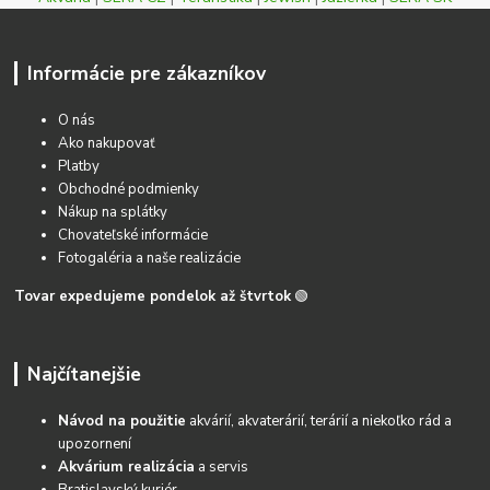
Informácie pre zákazníkov
O nás
Ako nakupovať
Platby
Obchodné podmienky
Nákup na splátky
Chovateľské informácie
Fotogaléria a naše realizácie
Tovar expedujeme pondelok až štvrtok
🟢
Najčítanejšie
Návod na použitie
akvárií, akvaterárií, terárií a niekoľko rád a
upozornení
Akvárium realizácia
a servis
Bratislavský kuriér