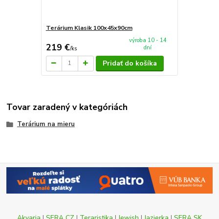
Terárium Klasik 100x45x90cm
výroba 10 - 14
219 €
dní
/
ks
Pridať do košíka
Tovar zaradený v kategóriách
Terárium na mieru
Akvaria
|
SERA CZ
|
Teraristika
|
Jewish
|
Jazierka
|
SERA SK