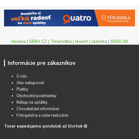
Akvaria
|
SERA CZ
|
Teraristika
|
Jewish
|
Jazierka
|
SERA SK
Informácie pre zákazníkov
O nás
Ako nakupovať
Platby
Obchodné podmienky
Nákup na splátky
Chovateľské informácie
Fotogaléria a naše realizácie
Tovar expedujeme pondelok až štvrtok
🟢