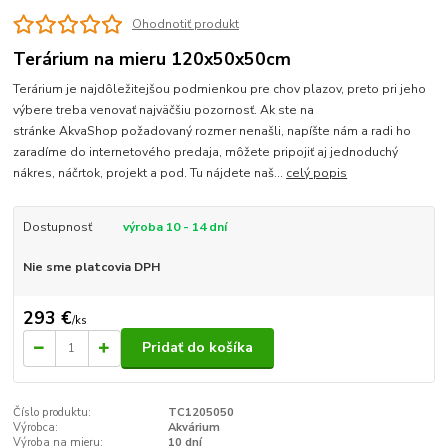
Ohodnotiť produkt
Terárium na mieru 120x50x50cm
Terárium je najdôležitejšou podmienkou pre chov plazov, preto pri jeho
výbere treba venovať najväčšiu pozornosť. Ak ste na
stránke AkvaShop požadovaný rozmer nenašli, napíšte nám a radi ho
zaradíme do internetového predaja, môžete pripojiť aj jednoduchý
nákres, náčrtok, projekt a pod. Tu nájdete naš...
celý popis
Dostupnosť
výroba 10 - 14 dní
Nie sme platcovia DPH
293 €
/
ks
Pridať do košíka
Číslo produktu:
TC1205050
Výrobca:
Akvárium
Výroba na mieru:
10 dní