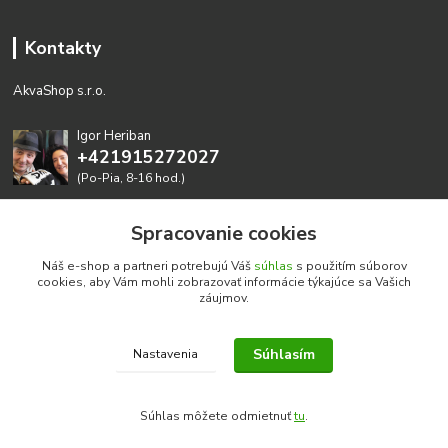
Kontakty
AkvaShop s.r.o.
Igor Heriban
+421915272027
(Po-Pia, 8-16 hod.)
akvashop@gmail.com
Spracovanie cookies
Náš e-shop a partneri potrebujú Váš
súhlas
s použitím súborov
cookies, aby Vám mohli zobrazovať informácie týkajúce sa Vašich
záujmov.
Súhlasím
Nastavenia
Realizujeme prírodné akvária: AkvaShop s.r.o. • IBAN:
SK3911000000002947087849
Súhlas môžete odmietnuť
tu
.
google-site-verification=0nmJ-HDbfWgdf7hn3NpxYEsEo-