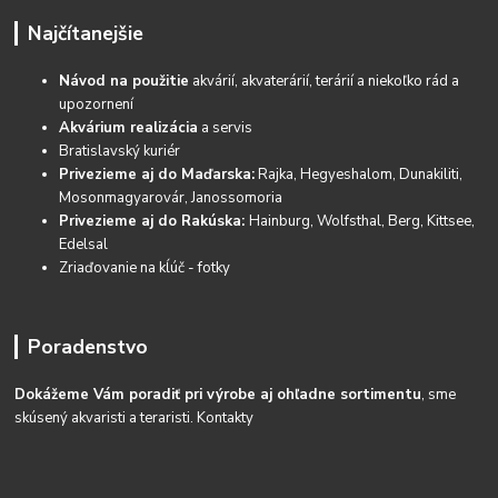
Najčítanejšie
Návod na použitie
akvárií, akvaterárií, terárií a niekoľko rád a
upozornení
Akvárium realizácia
a servis
Bratislavský kuriér
Privezieme aj do Maďarska:
Rajka, Hegyeshalom, Dunakiliti,
Mosonmagyarovár, Janossomoria
Privezieme aj do Rakúska:
Hainburg, Wolfsthal, Berg, Kittsee,
Edelsal
Zriaďovanie na kĺúč - fotky
Poradenstvo
Dokážeme Vám poradiť pri výrobe aj ohľadne sortimentu
, sme
skúsený akvaristi a teraristi.
Kontakty