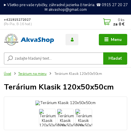
►Všetko pre vaše rybičky, záhradné jazierka či terária. ☎ 0915 27 20 27
✉ akvashop@gmail.com
0
ks
+421915272027
za
0 €
(Po-Pia, 8-16 hod.)
Menu
Hľadať
Úvod
Terárium na mieru
Terárium Klasik 120x50x50cm
Terárium Klasik 120x50x50cm