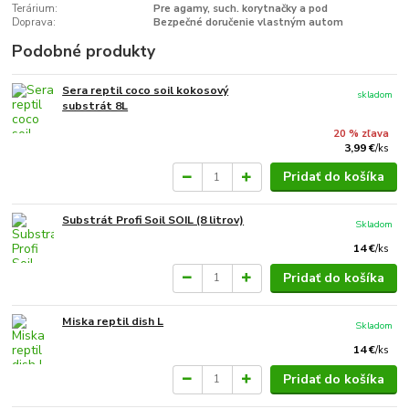
Terárium:
Pre agamy, such. korytnačky a pod
Doprava:
Bezpečné doručenie vlastným autom
Podobné produkty
Sera reptil coco soil kokosový
skladom
substrát 8L
20 % zľava
3,99 €
/
ks
Pridať do košíka
Substrát Profi Soil SOIL (8 litrov)
Skladom
14 €
/
ks
Pridať do košíka
Miska reptil dish L
Skladom
14 €
/
ks
Pridať do košíka