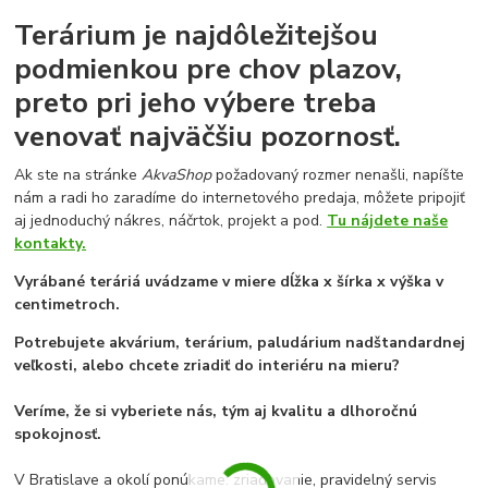
Terárium je najdôležitejšou
podmienkou pre chov plazov,
preto pri jeho výbere treba
venovať najväčšiu pozornosť.
Ak ste na stránke
AkvaShop
požadovaný rozmer nenašli, napíšte
nám a radi ho zaradíme do internetového predaja, môžete pripojiť
aj jednoduchý nákres, náčrtok, projekt a pod.
Tu nájdete naše
kontakty.
Vyrábané teráriá uvádzame v miere dĺžka x šírka x výška v
centimetroch.
Potrebujete akvárium, terárium, paludárium nadštandardnej
veľkosti, alebo chcete zriadiť do interiéru na mieru?
Veríme, že si vyberiete nás, tým aj kvalitu a dlhoročnú
spokojnosť.
V Bratislave a okolí ponúkame: zriaďovanie, pravidelný servis