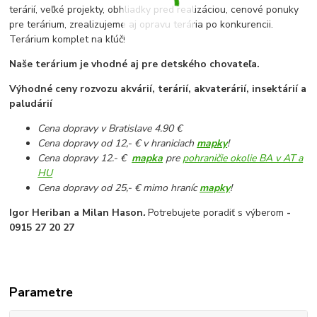
terárií, veľké projekty, obhliadky pred realizáciou, cenové ponuky
pre terárium, zrealizujeme aj opravu terária po konkurencii.
Terárium komplet na kľúč!
Naše terárium je vhodné aj pre detského chovateľa.
Výhodné ceny rozvozu akvárií, terárií, akvaterárií, insektárií a
paludárií
Cena dopravy v Bratislave 4.90 €
Cena dopravy od 12,- € v hraniciach
mapky
!
Cena dopravy 12.- €
mapka
pre
pohraničie okolie BA v AT a
HU
Cena dopravy od 25,- € mimo hraníc
mapky
!
Igor Heriban a Milan Hason
.
Potrebujete poradiť s výberom
-
0915 27 20 27
Parametre