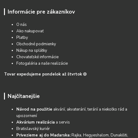
Informácie pre zákazníkov
O nás
Ako nakupovať
Platby
Obchodné podmienky
Nákup na splátky
Chovateľské informácie
Fotogaléria a naše realizácie
Tovar expedujeme pondelok až štvrtok
🟢
Najčítanejšie
Návod na použitie
akvárií, akvaterárií, terárií a niekoľko rád a
upozornení
Akvárium realizácia
a servis
Bratislavský kuriér
Privezieme aj do Maďarska:
Rajka, Hegyeshalom, Dunakiliti,