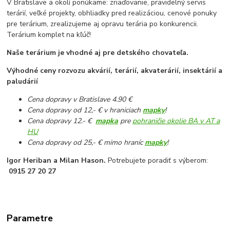
V Bratislave a okolí ponúkame: zriaďovanie, pravidelný servis
terárií, veľké projekty, obhliadky pred realizáciou, cenové ponuky
pre terárium, zrealizujeme aj opravu terária po konkurencii.
Terárium komplet na kľúč!
Naše terárium je vhodné aj pre detského chovateľa.
Výhodné ceny rozvozu akvárií, terárií, akvaterárií, insektárií a
paludárií
Cena dopravy v Bratislave 4.90 €
Cena dopravy od 12,- € v hraniciach
mapky
!
Cena dopravy 12.- €
mapka
pre
pohraničie okolie BA v AT a
HU
Cena dopravy od 25,- € mimo hraníc
mapky
!
Igor Heriban a Milan Hason.
Potrebujete poradiť s výberom:
0915 27 20 27
Parametre