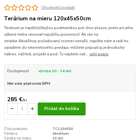
Ohodnotiť produkt
Terárium na mieru 120x45x50cm
Terárium je najdôležitejšou podmienkou pre chov plazov, preto pri jeho
výbere treba venovať najväčšiu pozornosť. Ak ste na
stránke AkvaShop požadovaný rozmer nenašli, napíšte nám a radi ho
zaradíme do internetového predaja, môžete pripojiť aj jednoduchý
nákres, náčrtok, projekt a pod. Tu nájdete naš...
celý popis
Dostupnosť
výroba 10 - 14 dní
Nie sme platcovia DPH
285 €
/
ks
Pridať do košíka
Číslo produktu:
TC1204550
Výrobca:
Akvárium
Výroba na mieru:
10 dní