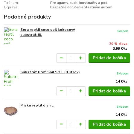
Terárium:
Pre agamy, such. korytnačky a pod
Doprava:
Bezpečné doručenie vlastným autom
Podobné produkty
Sera reptil coco soil kokosový
skladom
substrát 8L
20 % zľava
3,99 €
/
ks
Pridať do košíka
Substrát Profi Soil SOIL (8 litrov)
Skladom
14 €
/
ks
Pridať do košíka
Miska reptil dish L
Skladom
14 €
/
ks
Pridať do košíka