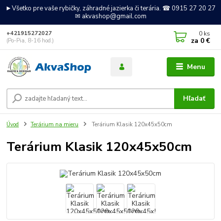
►Všetko pre vaše rybičky, záhradné jazierka či terária. ☎ 0915 27 20 27
✉ akvashop@gmail.com
0
ks
+421915272027
za
0 €
(Po-Pia, 8-16 hod.)
Menu
Hľadať
Úvod
Terárium na mieru
Terárium Klasik 120x45x50cm
Terárium Klasik 120x45x50cm