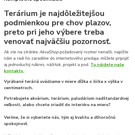
Terárium je najdôležitejšou
podmienkou pre chov plazov,
preto pri jeho výbere treba
venovať najväčšiu pozornosť.
Ak ste na stránke
AkvaShop
požadovaný rozmer nenašli, napíšte
nám a radi ho zaradíme do internetového predaja, môžete pripojiť
aj jednoduchý nákres, náčrtok, projekt a pod.
Tu nájdete naše
kontakty.
Vyrábané teráriá uvádzame v miere dĺžka x šírka x výška v
centimetroch.
Potrebujete akvárium, terárium, paludárium nadštandardnej
veľkosti, alebo chcete zriadiť do interiéru na mieru?
Veríme, že si vyberiete nás, tým aj kvalitu a dlhoročnú
spokojnosť.