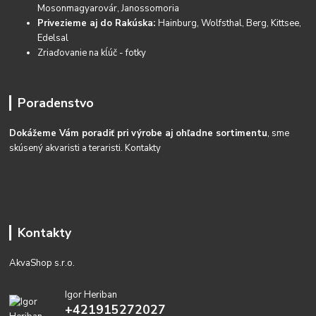
Mosonmagyarovár, Janossomoria
Privezieme aj do Rakúska:
Hainburg, Wolfsthal, Berg, Kittsee,
Edelsal
Zriaďovanie na kĺúč - fotky
Poradenstvo
Dokážeme Vám poradiť pri výrobe aj ohľadne sortimentu
, sme
skúsený akvaristi a teraristi.
Kontakty
Kontakty
AkvaShop s.r.o.
Igor Heriban
+421915272027