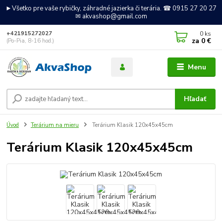
►Všetko pre vaše rybičky, záhradné jazierka či terária. ☎ 0915 27 20 27
✉ akvashop@gmail.com
0
ks
+421915272027
za
0 €
(Po-Pia, 8-16 hod.)
Menu
Hľadať
Úvod
Terárium na mieru
Terárium Klasik 120x45x45cm
Terárium Klasik 120x45x45cm