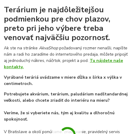
Terárium je najdôležitejšou
podmienkou pre chov plazov,
preto pri jeho výbere treba
venovať najväčšiu pozornosť.
Ak ste na stránke
AkvaShop
požadovaný rozmer nenašli, napíšte
nám a radi ho zaradíme do internetového predaja, môžete pripojiť
aj jednoduchý nákres, náčrtok, projekt a pod.
Tu nájdete naše
kontakty.
Vyrábané teráriá uvádzame v miere dĺžka x šírka x výška v
centimetroch.
Potrebujete akvárium, terárium, paludárium nadštandardnej
veľkosti, alebo chcete zriadiť do interiéru na mieru?
Veríme, že si vyberiete nás, tým aj kvalitu a dlhoročnú
spokojnosť.
V Bratislave a okolí ponúkame: zriaďovanie, pravidelný servis