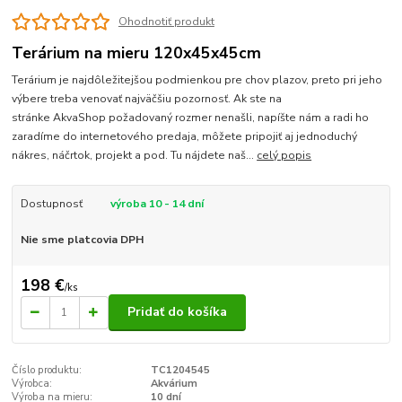
Ohodnotiť produkt
Terárium na mieru 120x45x45cm
Terárium je najdôležitejšou podmienkou pre chov plazov, preto pri jeho
výbere treba venovať najväčšiu pozornosť. Ak ste na
stránke AkvaShop požadovaný rozmer nenašli, napíšte nám a radi ho
zaradíme do internetového predaja, môžete pripojiť aj jednoduchý
nákres, náčrtok, projekt a pod. Tu nájdete naš...
celý popis
Dostupnosť
výroba 10 - 14 dní
Nie sme platcovia DPH
198 €
/
ks
Pridať do košíka
Číslo produktu:
TC1204545
Výrobca:
Akvárium
Výroba na mieru:
10 dní