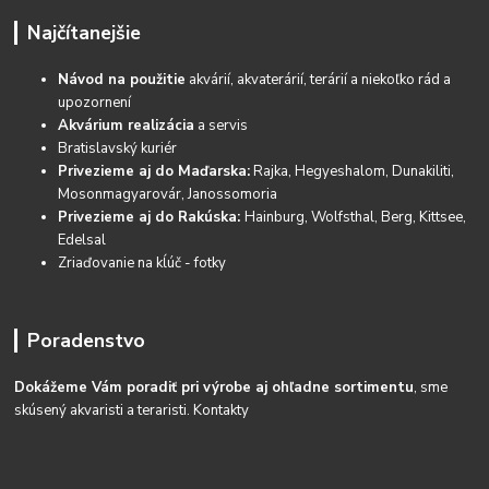
Najčítanejšie
Návod na použitie
akvárií, akvaterárií, terárií a niekoľko rád a
upozornení
Akvárium realizácia
a servis
Bratislavský kuriér
Privezieme aj do Maďarska:
Rajka, Hegyeshalom, Dunakiliti,
Mosonmagyarovár, Janossomoria
Privezieme aj do Rakúska:
Hainburg, Wolfsthal, Berg, Kittsee,
Edelsal
Zriaďovanie na kĺúč - fotky
Poradenstvo
Dokážeme Vám poradiť pri výrobe aj ohľadne sortimentu
, sme
skúsený akvaristi a teraristi.
Kontakty