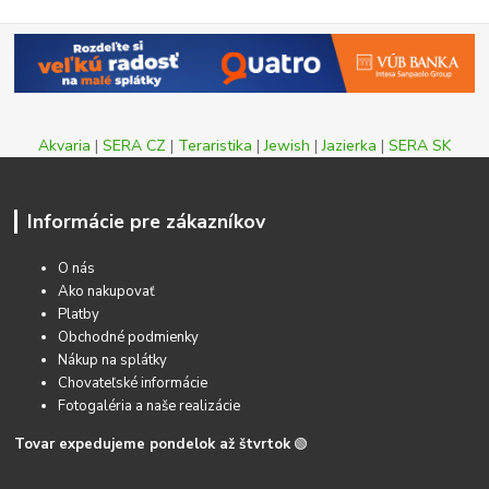
Akvaria
|
SERA CZ
|
Teraristika
|
Jewish
|
Jazierka
|
SERA SK
Informácie pre zákazníkov
O nás
Ako nakupovať
Platby
Obchodné podmienky
Nákup na splátky
Chovateľské informácie
Fotogaléria a naše realizácie
Tovar expedujeme pondelok až štvrtok
🟢