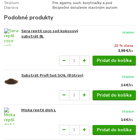
Terárium:
Pre agamy, such. korytnačky a pod
Doprava:
Bezpečné doručenie vlastným autom
Podobné produkty
Sera reptil coco soil kokosový
skladom
substrát 8L
20 % zľava
3,99 €
/
ks
Pridať do košíka
Substrát Profi Soil SOIL (8 litrov)
Skladom
14 €
/
ks
Pridať do košíka
Miska reptil dish L
Skladom
14 €
/
ks
Pridať do košíka