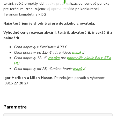
terárií, veľké projekty, obhliadky pred realizáciou, cenové ponuky
pre terárium, zrealizujeme aj opravu terária po konkurencii.
Terárium komplet na kľúč!
Naše terárium je vhodné aj pre detského chovateľa.
Výhodné ceny rozvozu akvárií, terárií, akvaterárií, insektárií a
paludárií
Cena dopravy v Bratislave 4.90 €
Cena dopravy od 12,- € v hraniciach
mapky
!
Cena dopravy 12.- €
mapka
pre
pohraničie okolie BA v AT a
HU
Cena dopravy od 25,- € mimo hraníc
mapky
!
Igor Heriban a Milan Hason.
Potrebujete poradiť s výberom:
0915 27 20 27
Parametre