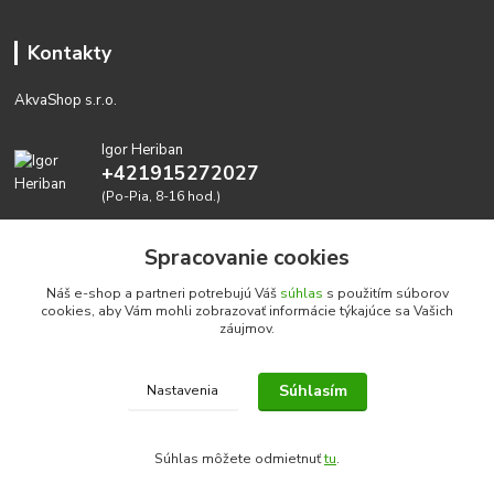
Kontakty
AkvaShop s.r.o.
Igor Heriban
+421915272027
(Po-Pia, 8-16 hod.)
akvashop@gmail.com
Spracovanie cookies
Náš e-shop a partneri potrebujú Váš
súhlas
s použitím súborov
cookies, aby Vám mohli zobrazovať informácie týkajúce sa Vašich
záujmov.
Súhlasím
Nastavenia
Realizujeme prírodné akvária: AkvaShop s.r.o. • IBAN:
SK3911000000002947087849
Súhlas môžete odmietnuť
tu
.
google-site-verification=0nmJ-HDbfWgdf7hn3NpxYEsEo-