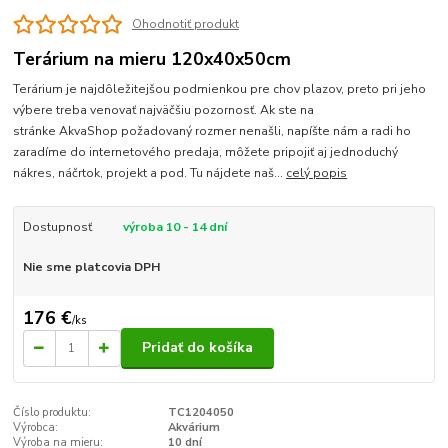
Ohodnotiť produkt
Terárium na mieru 120x40x50cm
Terárium je najdôležitejšou podmienkou pre chov plazov, preto pri jeho
výbere treba venovať najväčšiu pozornosť. Ak ste na
stránke AkvaShop požadovaný rozmer nenašli, napíšte nám a radi ho
zaradíme do internetového predaja, môžete pripojiť aj jednoduchý
nákres, náčrtok, projekt a pod. Tu nájdete naš...
celý popis
Dostupnosť
výroba 10 - 14 dní
Nie sme platcovia DPH
176 €
/
ks
Pridať do košíka
Číslo produktu:
TC1204050
Výrobca:
Akvárium
Výroba na mieru:
10 dní