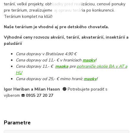
terárií, veľké projekty, obhliadky pred realizáciou, cenové ponuky
pre terárium, zrealizujeme aj opravu terária po konkurencii.
Terárium komplet na kľúč!
Naše terárium je vhodné aj pre detského chovateľa.
Výhodné ceny rozvozu akvárií, terárií, akvaterárií, insektárií a
paludárií
Cena dopravy v Bratislave 4.90 €
Cena dopravy od 11,- € v hraniciach
mapky
!
Cena dopravy 11.- €
mapka
pre
pohraničie okolie BA v AT a
HU
Cena dopravy od 25,- € mimo hraníc
mapky
!
Igor Heriban a Milan Hason
🟢
Potrebujete poradiť s
výberom
☎️
0915 27 20 27
Parametre