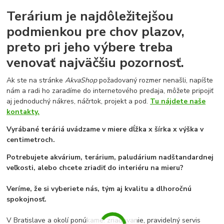
Terárium je najdôležitejšou
podmienkou pre chov plazov,
preto pri jeho výbere treba
venovať najväčšiu pozornosť.
Ak ste na stránke
AkvaShop
požadovaný rozmer nenašli, napíšte
nám a radi ho zaradíme do internetového predaja, môžete pripojiť
aj jednoduchý nákres, náčrtok, projekt a pod.
Tu nájdete naše
kontakty.
Vyrábané teráriá uvádzame v miere dĺžka x šírka x výška v
centimetroch.
Potrebujete akvárium, terárium, paludárium nadštandardnej
veľkosti, alebo chcete zriadiť do interiéru na mieru?
Veríme, že si vyberiete nás, tým aj kvalitu a dlhoročnú
spokojnosť.
V Bratislave a okolí ponúkame: zriaďovanie, pravidelný servis