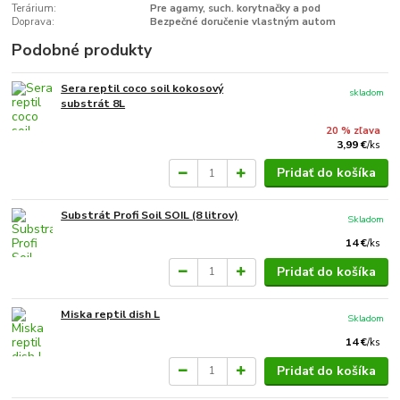
Terárium:
Pre agamy, such. korytnačky a pod
Doprava:
Bezpečné doručenie vlastným autom
Podobné produkty
Sera reptil coco soil kokosový
skladom
substrát 8L
20 % zľava
3,99 €
/
ks
Pridať do košíka
Substrát Profi Soil SOIL (8 litrov)
Skladom
14 €
/
ks
Pridať do košíka
Miska reptil dish L
Skladom
14 €
/
ks
Pridať do košíka