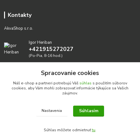
Kontakty
AkvaShop s.r.o.
Igor Heriban
+421915272027
(Po-Pia, 8-16 hod.)
akvashop@gmail.com
Spracovanie cookies
Náš e-shop a partneri potrebujú Váš
súhlas
s použitím súborov
cookies, aby Vám mohli zobrazovať informácie týkajúce sa Vašich
záujmov.
Súhlasím
Nastavenia
Realizujeme prírodné akvária: AkvaShop s.r.o. • IBAN:
SK3911000000002947087849
Súhlas môžete odmietnuť
tu
.
google-site-verification=0nmJ-HDbfWgdf7hn3NpxYEsEo-