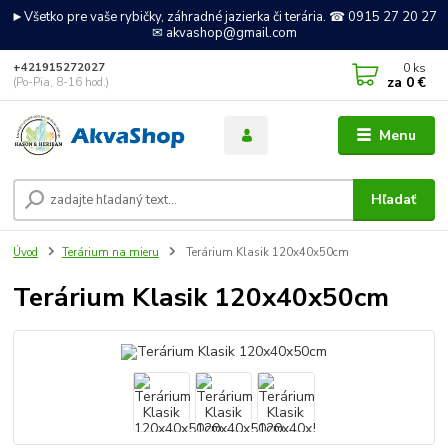
►Všetko pre vaše rybičky, záhradné jazierka či terária. ☎ 0915 27 20 27
✉ akvashop@gmail.com
0
ks
+421915272027
za
0 €
(Po-Pia, 8-16 hod.)
Menu
Hľadať
Úvod
Terárium na mieru
Terárium Klasik 120x40x50cm
Terárium Klasik 120x40x50cm