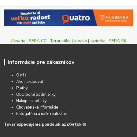
Akvaria
|
SERA CZ
|
Teraristika
|
Jewish
|
Jazierka
|
SERA SK
Informácie pre zákazníkov
O nás
Ako nakupovať
Platby
Obchodné podmienky
Nákup na splátky
Chovateľské informácie
Fotogaléria a naše realizácie
Tovar expedujeme pondelok až štvrtok
🟢