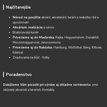
Najčítanejšie
Návod na použitie
akvárií, akvaterárií, terárií a niekoľko rád a
upozornení
Akvárium realizácia
a servis
Bratislavský kuriér
Privezieme aj do Maďarska:
Rajka, Hegyeshalom, Dunakiliti,
Mosonmagyarovár, Janossomoria
Privezieme aj do Rakúska:
Hainburg, Wolfsthal, Berg, Kittsee,
Edelsal
Zriaďovanie na kĺúč - fotky
Poradenstvo
Dokážeme Vám poradiť pri výrobe aj ohľadne sortimentu
, sme
skúsený akvaristi a teraristi.
Kontakty