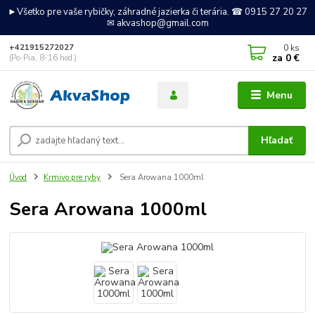
►Všetko pre vaše rybičky, záhradné jazierka či terária. ☎ 0915 27 20 27
✉ akvashop@gmail.com
0
ks
+421915272027
za
0 €
(Po-Pia, 8-16 hod.)
Menu
Hľadať
Úvod
Krmivo pre ryby
Sera Arowana 1000ml
Sera Arowana 1000ml