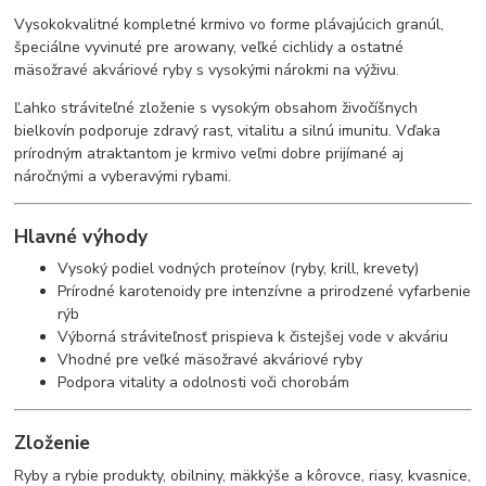
Vysokokvalitné kompletné krmivo vo forme plávajúcich granúl,
špeciálne vyvinuté pre arowany, veľké cichlidy a ostatné
mäsožravé akváriové ryby s vysokými nárokmi na výživu.
Ľahko stráviteľné zloženie s vysokým obsahom živočíšnych
bielkovín podporuje zdravý rast, vitalitu a silnú imunitu. Vďaka
prírodným atraktantom je krmivo veľmi dobre prijímané aj
náročnými a vyberavými rybami.
Hlavné výhody
Vysoký podiel vodných proteínov (ryby, krill, krevety)
Prírodné karotenoidy pre intenzívne a prirodzené vyfarbenie
rýb
Výborná stráviteľnosť prispieva k čistejšej vode v akváriu
Vhodné pre veľké mäsožravé akváriové ryby
Podpora vitality a odolnosti voči chorobám
Zloženie
Ryby a rybie produkty, obilniny, mäkkýše a kôrovce, riasy, kvasnice,