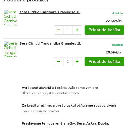
sera Cichlid Carnivore Granulese 1L
skladom
22,56 €
/
ks
Pridať do košíka
Sera Cichlid Tanganyika Granules 1L
skladom
20,59 €
/
ks
Pridať do košíka
Vyrábané akváriá a teráriá uvádzame v miere
dĺžka x šírka x výška v centimetroch.
Za kvalitu ručíme, a preto uskutočňujeme rozvoz vivárií
iba vlastnou dopravou.
Predávame len overené značky: Sera, Astra, Dupla,