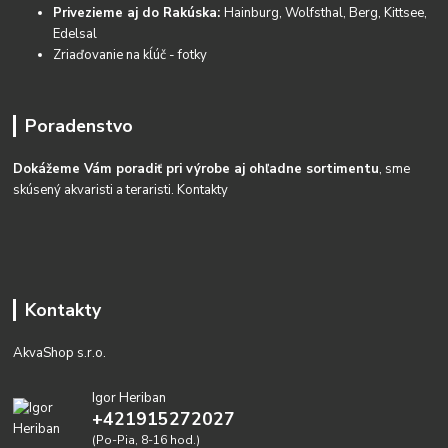
Privezieme aj do Rakúska:
Hainburg, Wolfsthal, Berg, Kittsee,
Edelsal
Zriaďovanie na kĺúč - fotky
Poradenstvo
Dokážeme Vám poradiť pri výrobe aj ohľadne sortimentu
, sme
skúsený akvaristi a teraristi.
Kontakty
Kontakty
AkvaShop s.r.o.
Igor Heriban
+421915272027
(Po-Pia, 8-16 hod.)