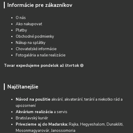
Informácie pre zákazníkov
O nás
Ako nakupovať
Platby
Obchodné podmienky
Nákup na splátky
Chovateľské informácie
Fotogaléria a naše realizácie
Tovar expedujeme pondelok až štvrtok
🟢
Najčítanejšie
Návod na použitie
akvárií, akvaterárií, terárií a niekoľko rád a
upozornení
Akvárium realizácia
a servis
Bratislavský kuriér
Privezieme aj do Maďarska:
Rajka, Hegyeshalom, Dunakiliti,
Mosonmagyarovár, Janossomoria