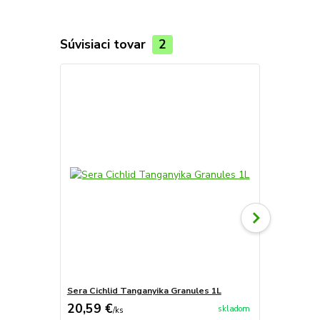
Súvisiaci tovar
2
Sera Cichlid Tanganyika Granules 1L
sera Cichlid
20,59 €
22,56 €
skladom
/
ks
/
k