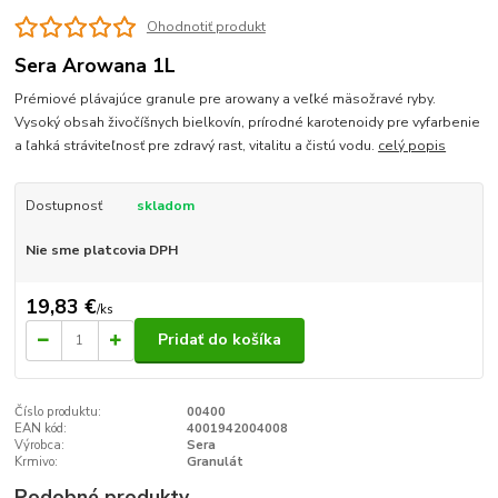
Ohodnotiť produkt
Sera Arowana 1L
Prémiové plávajúce granule pre arowany a veľké mäsožravé ryby.
Vysoký obsah živočíšnych bielkovín, prírodné karotenoidy pre vyfarbenie
a ľahká stráviteľnosť pre zdravý rast, vitalitu a čistú vodu.
celý popis
Dostupnosť
skladom
Nie sme platcovia DPH
19,83 €
/
ks
Pridať do košíka
Číslo produktu:
00400
EAN kód:
4001942004008
Výrobca:
Sera
Krmivo:
Granulát
Podobné produkty