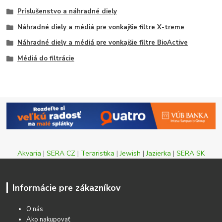
Príslušenstvo a náhradné diely
Náhradné diely a médiá pre vonkajšie filtre X-treme
Náhradné diely a médiá pre vonkajšie filtre BioActive
Médiá do filtrácie
Akvaria
|
SERA CZ
|
Teraristika
|
Jewish
|
Jazierka
|
SERA SK
Informácie pre zákazníkov
O nás
Ako nakupovať