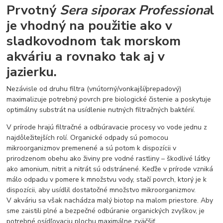
Prvotný
Sera siporax Professiona
l
je vhodný na použitie ako v
sladkovodnom tak morskom
akváriu a rovnako tak aj v
jazierku.
Nezávisle od druhu filtra (vnútorný/vonkajší/prepadový)
maximalizuje potrebný povrch pre biologické čistenie a poskytuje
optimálny substrát na usídlenie nutných filtračných baktérií.
V prírode hrajú filtračné a odbúravacie procesy vo vode jednu z
najdôležitejších rolí. Organické odpady sú pomocou
mikroorganizmov premenené a sú potom k dispozícii v
prirodzenom obehu ako živiny pre vodné rastliny – škodlivé látky
ako amonium, nitrit a nitrát sú odstránené. Keďže v prírode vzniká
málo odpadu v pomere k množstvu vody, stačí povrch, ktorý je k
dispozícii, aby usídlil dostatočné množstvo mikroorganizmov.
V akváriu sa však nachádza malý biotop na malom priestore. Aby
sme zaistili plné a bezpečné odbúranie organických zvyškov, je
potrebné osídľovaciu plochu maximálne zväčšiť.