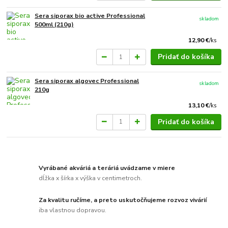
Sera siporax bio active Professional
skladom
500ml (210g)
12,90 €
/
ks
Pridať do košíka
Sera siporax algovec Professional
skladom
210g
13,10 €
/
ks
Pridať do košíka
Vyrábané akváriá a teráriá uvádzame v miere
dĺžka x šírka x výška v centimetroch.
Za kvalitu ručíme, a preto uskutočňujeme rozvoz vivárií
iba vlastnou dopravou.