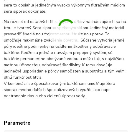
sera to dosiahla jedinečným vysoko výkonným filtračným médiom
sera siporax dokonale.
Na rozdiel od ostatných filtračných krúžkov nachádzajúcich sa na
trhu je tvorený Sera siporax spekaným sklom. Jedinečný materiál
presvedčí špeciálnou trojrozmernou štruktúrou pórov. To
umožňuje maximálne zväčšenie povrchu. Súčasne vytvoria jemné
póry ideálne podmienky na usídlenie škodliviny odbúravacie
baktérie. Keďže sa jedná o navzájom prepojený systém, sú
baktérie permanentne obmývané vodou a môžu tak, s najväčšou
možnou účinnosťou, odbúravať škodliviny. K tomu dovoľuje
jedinečné usporiadanie pórov samočistenia substrátu a tým veľmi
dlhú funkčnosť filtra.
V kombinácii so špecializovanými baktériami umožňuje Sera
siporax mnoho ďalších špecializovaných využití, ako napr.
odstránenie rias alebo cielenú úpravu vody.
Parametre