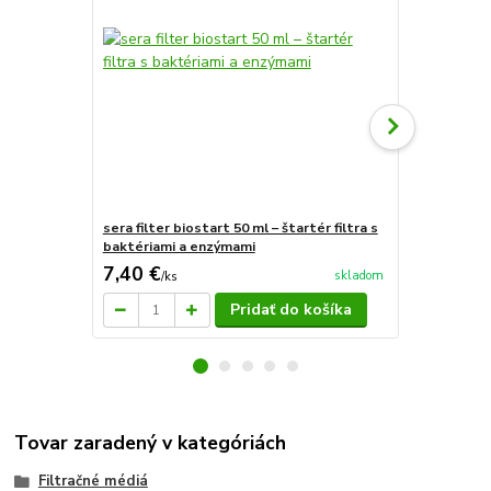
sera filter biostart 50 ml – štartér filtra s
Sera sipora
baktériami a enzýmami
7,40 €
13,10 €
skladom
/
ks
/
k
Pridať do košíka
Tovar zaradený v kategóriách
Filtračné médiá