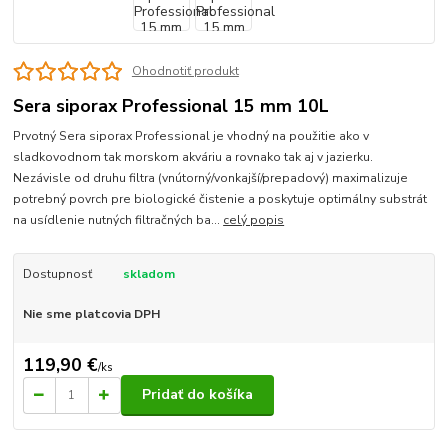
Ohodnotiť produkt
Sera siporax Professional 15 mm 10L
Prvotný Sera siporax Professional je vhodný na použitie ako v
sladkovodnom tak morskom akváriu a rovnako tak aj v jazierku.
Nezávisle od druhu filtra (vnútorný/vonkajší/prepadový) maximalizuje
potrebný povrch pre biologické čistenie a poskytuje optimálny substrát
na usídlenie nutných filtračných ba...
celý popis
Dostupnosť
skladom
Nie sme platcovia DPH
119,90 €
/
ks
Pridať do košíka