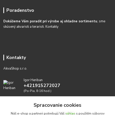
Poradenstvo
Dokážeme Vám poradiť pri výrobe aj ohľadne sortimentu
, sme
skúsený akvaristi a teraristi.
Kontakty
Kontakty
AkvaShop s.r.o.
Igor Heriban
+421915272027
(Po-Pia, 8-16 hod.)
akvashop@gmail.com
Spracovanie cookies
Náš e-shop a partneri potrebujú Váš
súhlas
s použitím súborov