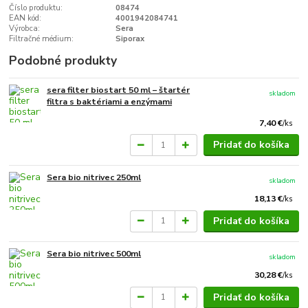
Číslo produktu:
08474
EAN kód:
4001942084741
Výrobca:
Sera
Filtračné médium:
Siporax
Podobné produkty
sera filter biostart 50 ml – štartér
skladom
filtra s baktériami a enzýmami
7,40 €
/
ks
Pridať do košíka
Sera bio nitrivec 250ml
skladom
18,13 €
/
ks
Pridať do košíka
Sera bio nitrivec 500ml
skladom
30,28 €
/
ks
Pridať do košíka