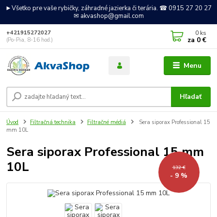
►Všetko pre vaše rybičky, záhradné jazierka či terária. ☎ 0915 27 20 27
✉ akvashop@gmail.com
0
ks
+421915272027
za
0 €
(Po-Pia, 8-16 hod.)
Menu
Hľadať
Úvod
Filtračná technika
Filtračné médiá
Sera siporax Professional 15
mm 10L
Sera siporax Professional 15 mm
10L
132 €
- 9 %