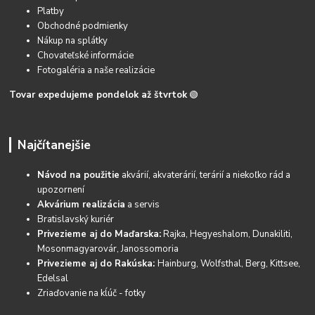
Platby
Obchodné podmienky
Nákup na splátky
Chovateľské informácie
Fotogaléria a naše realizácie
Tovar expedujeme pondelok až štvrtok
🟢
Najčítanejšie
Návod na použitie
akvárií, akvaterárií, terárií a niekoľko rád a
upozornení
Akvárium realizácia
a servis
Bratislavský kuriér
Privezieme aj do Maďarska:
Rajka, Hegyeshalom, Dunakiliti,
Mosonmagyarovár, Janossomoria
Privezieme aj do Rakúska:
Hainburg, Wolfsthal, Berg, Kittsee,
Edelsal
Zriaďovanie na kĺúč - fotky