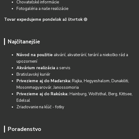
Chovateľské informácie
Fotogaléria a naše realizácie
Tovar expedujeme pondelok až štvrtok
🟢
Najčítanejšie
Návod na použitie
akvárií, akvaterárií, terárií a niekoľko rád a
upozornení
Akvárium realizácia
a servis
Bratislavský kuriér
Privezieme aj do Maďarska:
Rajka, Hegyeshalom, Dunakiliti,
Mosonmagyarovár, Janossomoria
Privezieme aj do Rakúska:
Hainburg, Wolfsthal, Berg, Kittsee,
Edelsal
Zriaďovanie na kĺúč - fotky
Poradenstvo