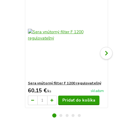
Sera vnútorný filter F 1200 regulovateľný
Sera sipora
60,15 €
3,80 €
skladom
/
ks
/
ks
Pridať do košíka