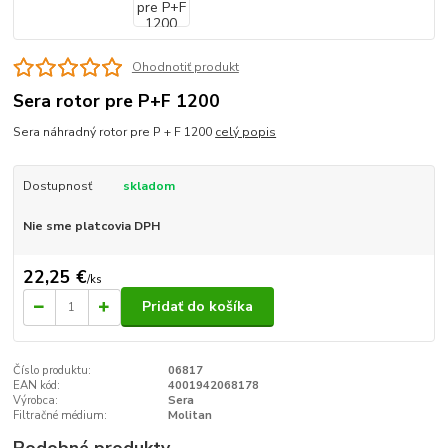
Ohodnotiť produkt
Sera rotor pre P+F 1200
Sera náhradný rotor pre P + F 1200
celý popis
Dostupnosť
skladom
Nie sme platcovia DPH
22,25 €
/
ks
Pridať do košíka
Číslo produktu:
06817
EAN kód:
4001942068178
Výrobca:
Sera
Filtračné médium:
Molitan
Podobné produkty