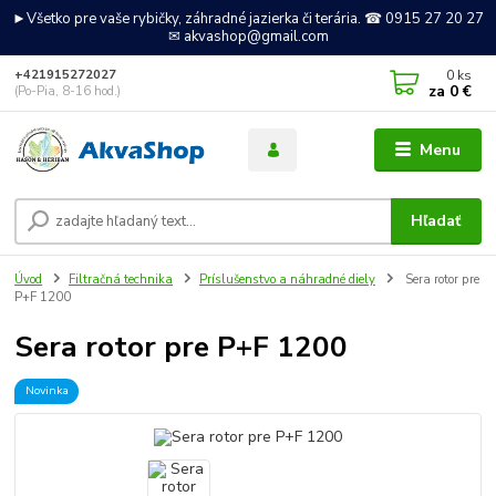
►Všetko pre vaše rybičky, záhradné jazierka či terária. ☎ 0915 27 20 27
✉ akvashop@gmail.com
0
ks
+421915272027
za
0 €
(Po-Pia, 8-16 hod.)
Menu
Hľadať
Úvod
Filtračná technika
Príslušenstvo a náhradné diely
Sera rotor pre
P+F 1200
Sera rotor pre P+F 1200
Novinka