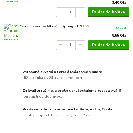
3,40 €
/
ks
Pridať do košíka
Sera náhradná filtračná špongia F 1200
skladom
8,65 €
/
ks
Pridať do košíka
Vyrábané akváriá a teráriá uvádzame v miere
dĺžka x šírka x výška v centimetroch.
Za kvalitu ručíme, a preto uskutočňujeme rozvoz vivárií
iba vlastnou dopravou.
Predávame len overené značky: Sera, Astra, Dupla,
Hobby, Tropical, Rataj, Oase, Penn Plax...