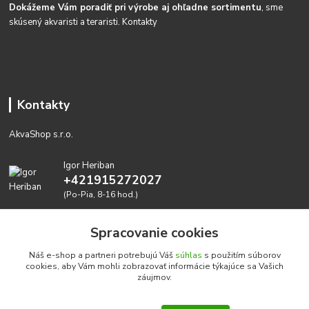
Dokážeme Vám poradiť pri výrobe aj ohľadne sortimentu
, sme
skúsený akvaristi a teraristi.
Kontakty
Kontakty
AkvaShop s.r.o.
Igor Heriban
+421915272027
(Po-Pia, 8-16 hod.)
akvashop@gmail.com
Spracovanie cookies
Náš e-shop a partneri potrebujú Váš
súhlas
s použitím súborov
cookies, aby Vám mohli zobrazovať informácie týkajúce sa Vašich
záujmov.