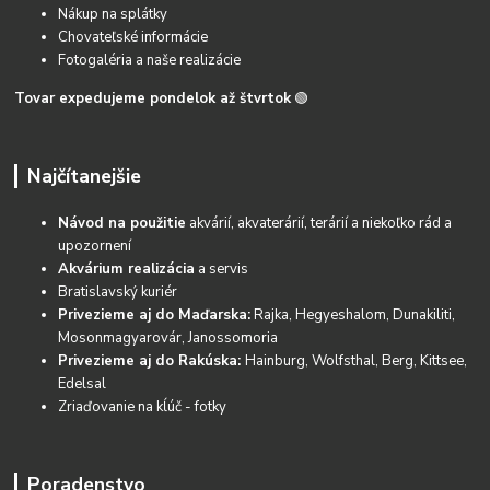
Nákup na splátky
Chovateľské informácie
Fotogaléria a naše realizácie
Tovar expedujeme pondelok až štvrtok
🟢
Najčítanejšie
Návod na použitie
akvárií, akvaterárií, terárií a niekoľko rád a
upozornení
Akvárium realizácia
a servis
Bratislavský kuriér
Privezieme aj do Maďarska:
Rajka, Hegyeshalom, Dunakiliti,
Mosonmagyarovár, Janossomoria
Privezieme aj do Rakúska:
Hainburg, Wolfsthal, Berg, Kittsee,
Edelsal
Zriaďovanie na kĺúč - fotky
Poradenstvo