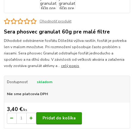
Ohodnotiť produkt
Sera phosvec granulat 60g pre malé filtre
Dlhodobé odstránenie fosfátu Dôležitá výživa rastlín, fosfát je potreba
len v malom množstve. Pri rozmnožení spôsobuje často problém s
riasami. Sera phosvec Granulat odstraňuje fosfát jednoducho a
spoľahlivo a na dlhú dobu. V závislosti od veľkosti akvária a zaťaženia
vody zostáva granulát aktívny a...
celý popis
Dostupnosť
skladom
Nie sme platcovia DPH
3,40 €
/
ks
Pridať do košíka