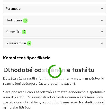
Parametre
Hodnotenie
0
Komentáre
0
Súvisiaci tovar
2
Kompletné špecifikácie
Dlhodobé odstránenie fosfátu
Dôležitá výživa rastlín, fosfát je potreba len v malom množstve. Pri
rozmnožení spôsobuje často problém s riasami.
Sera phosvec Granulat odstraňuje fosfát jednoducho a spoľahlivo
a na dlhú dobu. V závislosti od veľkosti akvária a zaťaženia vody
zostáva granulát aktívny až po dobu 3 mesiacov. Na sladkovodnú
aj morskú filtráciu.