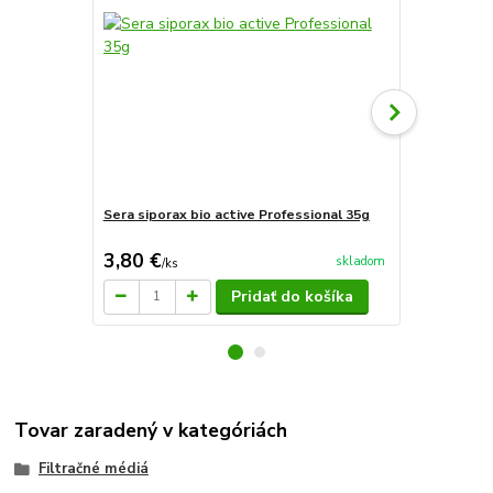
Sera siporax bio active Professional 35g
Sera siporax
(210g)
3,80 €
12,90 €
skladom
/
ks
/
k
Pridať do košíka
Tovar zaradený v kategóriách
Filtračné médiá