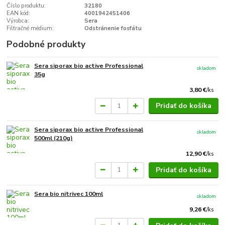
Číslo produktu:
32180
EAN kód:
4001942451406
Výrobca:
Sera
Filtračné médium:
Odstránenie fosfátu
Podobné produkty
Sera siporax bio active Professional
skladom
35g
3,80 €
/
ks
Pridať do košíka
Sera siporax bio active Professional
skladom
500ml (210g)
12,90 €
/
ks
Pridať do košíka
Sera bio nitrivec 100ml
skladom
9,26 €
/
ks