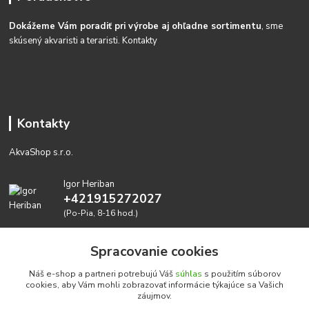
Dokážeme Vám poradiť pri výrobe aj ohľadne sortimentu
, sme
skúsený akvaristi a teraristi.
Kontakty
Kontakty
AkvaShop s.r.o.
Igor Heriban
+421915272027
(Po-Pia, 8-16 hod.)
akvashop@gmail.com
Spracovanie cookies
Náš e-shop a partneri potrebujú Váš
súhlas
s použitím súborov
cookies, aby Vám mohli zobrazovať informácie týkajúce sa Vašich
záujmov.