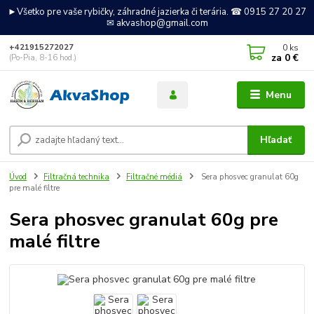
►Všetko pre vaše rybičky, záhradné jazierka či terária. ☎ 0915 27 20 27
✉ akvashop@gmail.com
0
ks
+421915272027
za
0 €
(Po-Pia, 8-16 hod.)
Menu
Hľadať
Úvod
Filtračná technika
Filtračné médiá
Sera phosvec granulat 60g
pre malé filtre
Sera phosvec granulat 60g pre
malé filtre