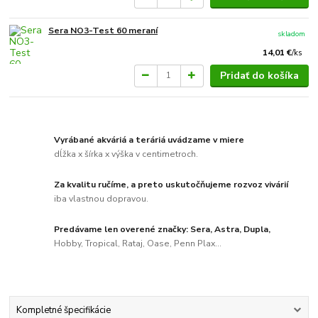
Sera NO3-Test 60 meraní
skladom
14,01 €
/
ks
Pridať do košíka
Vyrábané akváriá a teráriá uvádzame v miere
dĺžka x šírka x výška v centimetroch.
Za kvalitu ručíme, a preto uskutočňujeme rozvoz vivárií
iba vlastnou dopravou.
Predávame len overené značky: Sera, Astra, Dupla,
Hobby, Tropical, Rataj, Oase, Penn Plax...
Kompletné špecifikácie