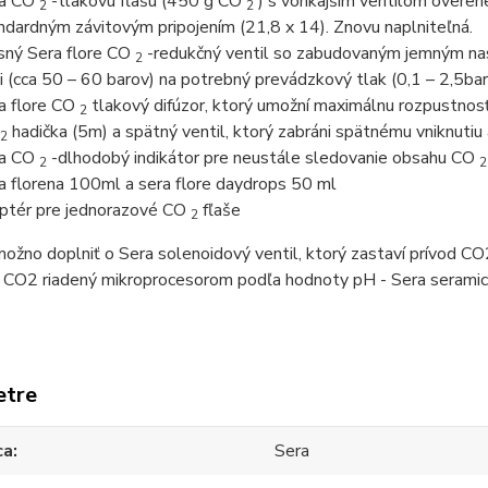
ra CO
-tlakovú fľašu (450 g CO
) s vonkajším ventilom overene
2
2
ndardným závitovým pripojením (21,8 x 14). Znovu naplniteľná.
sný Sera flore CO
-redukčný ventil so zabudovaným jemným nast
2
ši (cca 50 – 60 barov) na potrebný prevádzkový tlak (0,1 – 2,5bar
a flore CO
tlakový difúzor, ktorý umožní maximálnu rozpustno
2
hadička (5m) a spätný ventil, ktorý zabráni spätnému vniknuti
2
ra CO
-dlhodobý indikátor pre neustále sledovanie obsahu CO
2
2
a florena 100ml a sera flore daydrops 50 ml
ptér pre jednorazové CO
fľaše
2
žno doplniť o Sera solenoidový ventil, ktorý zastaví prívod CO
 CO2 riadený mikroprocesorom podľa hodnoty pH - Sera seramic
etre
ca
Sera