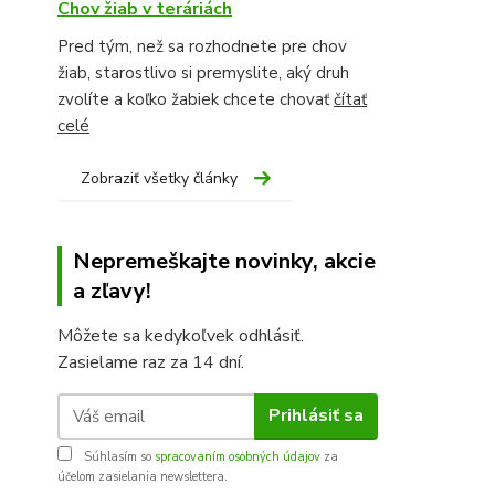
Chov žiab v teráriách
Pred tým, než sa rozhodnete pre chov
žiab, starostlivo si premyslite, aký druh
zvolíte a koľko žabiek chcete chovať
čítať
celé
Zobraziť všetky články
Nepremeškajte novinky, akcie
a zľavy!
Môžete sa kedykoľvek odhlásiť.
Zasielame raz za 14 dní.
Prihlásiť sa
Súhlasím so
spracovaním osobných údajov
za
účelom zasielania newslettera.