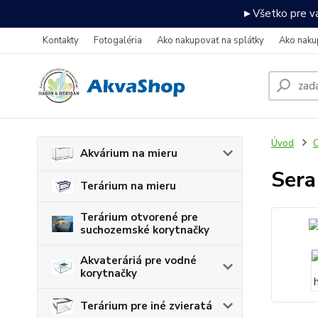
►Všetko pre va
Kontakty
Fotogaléria
Ako nakupovať na splátky
Ako naku
Úvod
C
Akvárium na mieru
Sera
Terárium na mieru
Terárium otvorené pre
suchozemské korytnačky
Akvateráriá pre vodné
korytnačky
Terárium pre iné zvieratá