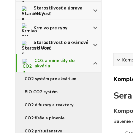
Starostlivosť a úprava
vody
Krmivo pre ryby
Starostlivosť o akváriové
rastliny
Kompl
CO2 a minerály do
akvária
Komple
CO2 systém pre akvárium
BIO CO2 systém
Sera
CO2 difuzory a reaktory
Kompo
CO2 fľaše a plnenie
Balenie 
CO2 príslušenstvo