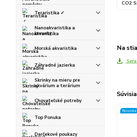
CO2 S
Teraristika ✓
Nanoakvaristika a
krevety
Na sti
Morská akvaristika
Sera
Záhradné jazierka
Skrinky na mieru pre
akvárium a terárium
Súvisia
Chovateľské potreby
Novinka
Top Ponuka
Darčekové poukazy