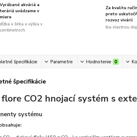
Vyrábané akváriá a
Za kvalitu ručí
teráriá uvádzame v
preto uskutoč
miere
rozvoz vivárií
dĺžka x šírka x výška v
iba vlastnou do
centimetroch.
etné špecifikácie
Parametre
Hodnotenie
0
Ko
tné špecifikácie
 flore CO2 hnojací systém s ext
nenty systému
obsahuje: