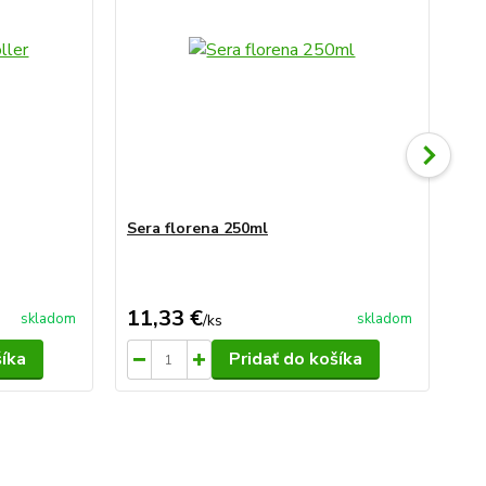
Sera florena 250ml
Se
11,33 €
19
skladom
skladom
/
ks
šíka
Pridať do košíka