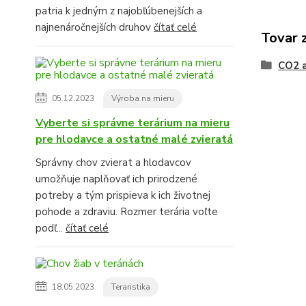
patria k jedným z najobľúbenejších a
najnenáročnejších druhov
čítať celé
Tovar 
CO2 a
05.12.2023
Výroba na mieru
Vyberte si správne terárium na mieru
pre hlodavce a ostatné malé zvieratá
Správny chov zvierat a hlodavcov
umožňuje naplňovať ich prirodzené
potreby a tým prispieva k ich životnej
pohode a zdraviu. Rozmer terária voľte
podľ...
čítať celé
18.05.2023
Teraristika