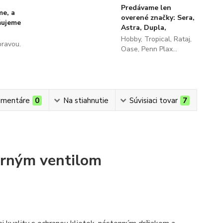
Predávame len
me, a
overené značky: Sera,
ňujeme
Astra, Dupla,
Hobby, Tropical, Rataj,
pravou.
Oase, Penn Plax...
mentáre
0
Na stiahnutie
Súvisiaci tovar
7
erným ventilom