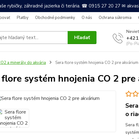
še rybičky, záhradné jazierka či terária. ☎ 0915 27 20 27 ✉ akv
povať
Platby
Obchodné podmienky
O nás
Ochrana súkromia
Neviet
Hľadať
+421
(Po-Pi
O2 a minerály do akvária
Sera flore systém hnojenia CO 2 pre akvárium
 flore systém hnojenia CO 2 pre
Sera
o ri
Sera f
systém