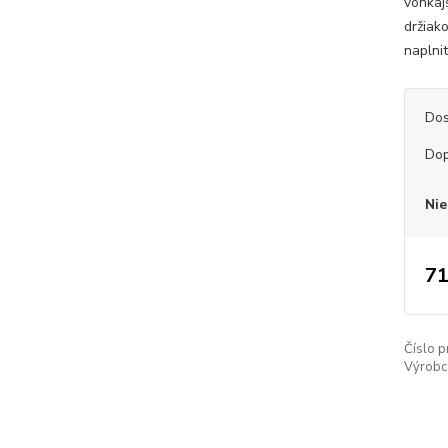
vonkaj
držiak
naplni
Dos
Dop
Nie
71
Číslo p
Výrobc