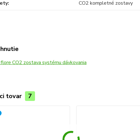
ety
CO2 kompletné zostavy
ahnutie
 flore CO2 zostava systému dávkovania
ci tovar
7