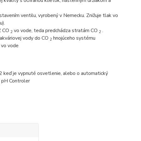
j kvality s ochranou klietok, nástenným držiakom a
avením ventilu, vyrobený v Nemecku. Znižuje tlak vo
u).
sť CO
vo vode, teda predchádza stratám CO
.
2
2
u akváriovej vody do CO
hnojúceho systému
2
vo vode
2 keď je vypnuté osvetlenie, alebo o automatický
 pH Controler