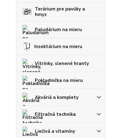
Terárium pre pavúky a
hmyz
Paludárium na mieru
Insektárium na mieru
Vitrínky, slenené hranty
Pokladnička na mieru
Akváriá a komplety
Filtračná technika
Liečivá a vitamíny