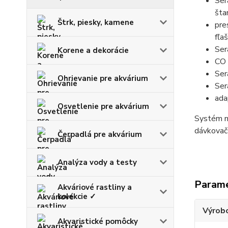
Se
šta
Štrk, piesky, kamene
pre
fľa
Ser
Korene a dekorácie
CO
Se
Ohrievanie pre akvárium
Ser
ada
Osvetlenie pre akvárium
Systém mo
dávkovač
Čerpadlá pre akvárium
Analýza vody a testy
Param
Akváriové rastliny a
kolekcie ✓
Výrob
Akvaristické pomôcky