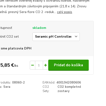
ším ventilom overenej kvality s ochranou klietok, nástenným
om a štandardným závitovým pripojením (21,8 x 14). Znovu
teľná. presný Sera flore CO 2 -reduk...
celý popis
tupnosť
skladom
lniť CO2 set
 sme platcovia DPH
5,85 €
Pridať do košíka
/
ks
roduktu:
08060-2
EAN kód:
4001942080606
a:
Sera
CO2
CO2 kompletné
Sety:
zostavy