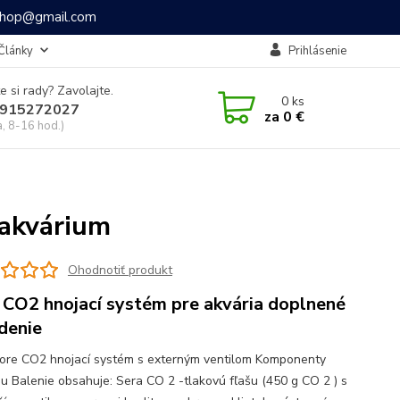
ashop@gmail.com
Články
Prihlásenie
e si rady? Zavolajte.
0
ks
915272027
za
0 €
a, 8-16 hod.)
 akvárium
Ohodnotiť produkt
 CO2 hnojací systém pre akvária doplnené
adenie
lore CO2 hnojací systém s externým ventilom Komponenty
u Balenie obsahuje: Sera CO 2 -tlakovú fľašu (450 g CO 2 ) s