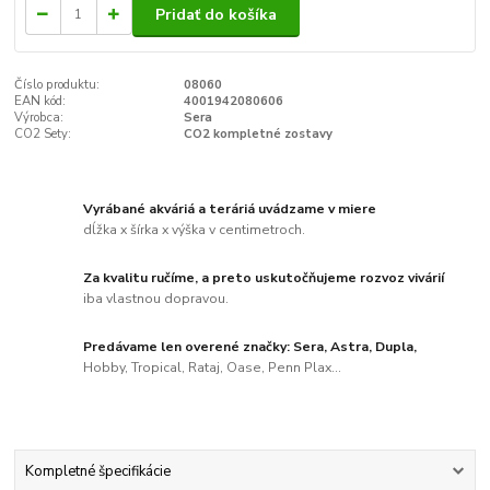
Pridať do košíka
Číslo produktu:
08060
EAN kód:
4001942080606
Výrobca:
Sera
CO2 Sety:
CO2 kompletné zostavy
Vyrábané akváriá a teráriá uvádzame v miere
dĺžka x šírka x výška v centimetroch.
Za kvalitu ručíme, a preto uskutočňujeme rozvoz vivárií
iba vlastnou dopravou.
Predávame len overené značky: Sera, Astra, Dupla,
Hobby, Tropical, Rataj, Oase, Penn Plax...
Kompletné špecifikácie