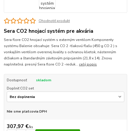
Ohodnotiť produkt
Sera CO2 hnojací systém pre akvária
Sera flore CO2 hnojací systém s externým ventilom Komponenty
systému Balenie obsahuje: Sera CO 2 -tlakovú fľašu (450 g CO 2 ) s
vonkajším ventilom overenej kvality s ochranou klietok, nástenným
držiakom a štandardným závitovým pripojením (21,8 x 14). Znovu
naplniteľná. presný Sera flore CO 2 -reduk...
celý popis
Dostupnosť
skladom
Doplniť CO2 set
Nie sme platcovia DPH
307,97 €
/
ks