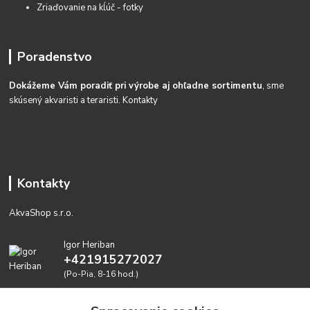
Zriaďovanie na kĺúč - fotky
Poradenstvo
Dokážeme Vám poradiť pri výrobe aj ohľadne sortimentu
, sme
skúsený akvaristi a teraristi.
Kontakty
Kontakty
AkvaShop s.r.o.
Igor Heriban
+421915272027
(Po-Pia, 8-16 hod.)
akvashop@gmail.com