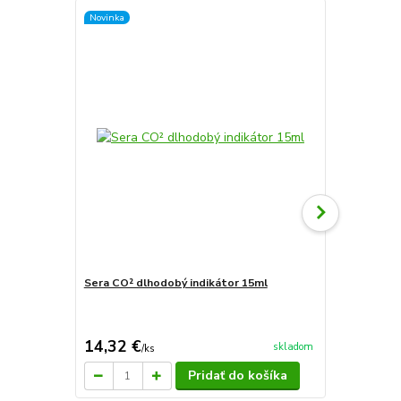
Novinka
Sera CO² dlhodobý indikátor 15ml
Seramic pH 
14,32 €
410,97 
skladom
/
ks
Pridať do košíka