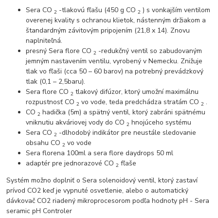
Sera CO
-tlakovú fľašu (450 g CO
) s vonkajším ventilom
2
2
overenej kvality s ochranou klietok, nástenným držiakom a
štandardným závitovým pripojením (21,8 x 14). Znovu
naplniteľná.
presný Sera flore CO
-redukčný ventil so zabudovaným
2
jemným nastavením ventilu, vyrobený v Nemecku. Znižuje
tlak vo fľaši (cca 50 – 60 barov) na potrebný prevádzkový
tlak (0,1 – 2,5baru).
Sera flore CO
tlakový difúzor, ktorý umožní maximálnu
2
rozpustnosť CO
vo vode, teda predchádza stratám CO
.
2
2
CO
hadička (5m) a spätný ventil, ktorý zabráni spätnému
2
vniknutiu akváriovej vody do CO
hnojúceho systému
2
Sera CO
-dlhodobý indikátor pre neustále sledovanie
2
obsahu CO
vo vode
2
Sera florena 100ml a sera flore daydrops 50 ml
adaptér pre jednorazové CO
fľaše
2
Systém možno doplniť o Sera solenoidový ventil, ktorý zastaví
prívod CO2 keď je vypnuté osvetlenie, alebo o automatický
dávkovač CO2 riadený mikroprocesorom podľa hodnoty pH - Sera
seramic pH Controler