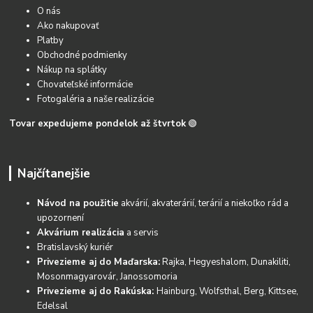
O nás
Ako nakupovať
Platby
Obchodné podmienky
Nákup na splátky
Chovateľské informácie
Fotogaléria a naše realizácie
Tovar expedujeme pondelok až štvrtok
🟢
Najčítanejšie
Návod na použitie
akvárií, akvaterárií, terárií a niekoľko rád a
upozornení
Akvárium realizácia
a servis
Bratislavský kuriér
Privezieme aj do Maďarska:
Rajka, Hegyeshalom, Dunakiliti,
Mosonmagyarovár, Janossomoria
Privezieme aj do Rakúska:
Hainburg, Wolfsthal, Berg, Kittsee,
Edelsal