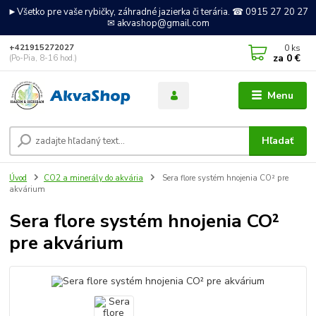
►Všetko pre vaše rybičky, záhradné jazierka či terária. ☎ 0915 27 20 27
✉ akvashop@gmail.com
0
ks
+421915272027
za
0 €
(Po-Pia, 8-16 hod.)
Menu
Hľadať
Úvod
CO2 a minerály do akvária
Sera flore systém hnojenia CO² pre
akvárium
Sera flore systém hnojenia CO²
pre akvárium