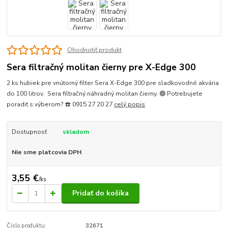
Ohodnotiť produkt
Sera filtračný molitan čierny pre X-Edge 300
2 ks hubiek pre vnútorný filter Sera X-Edge 300 pre sladkovodné akvária
do 100 litrov. Sera filtračný náhradný molitan čierny. 🟢 Potrebujete
poradiť s výberom? ☎️ 0915 27 20 27
celý popis
Dostupnosť
skladom
Nie sme platcovia DPH
3,55 €
/
ks
Pridať do košíka
Číslo produktu:
32671