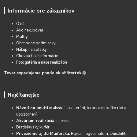
Informácie pre zákazníkov
O nás
Ako nakupovať
Platby
Obchodné podmienky
Nákup na splátky
Chovateľské informácie
Fotogaléria a naše realizácie
Tovar expedujeme pondelok až štvrtok
🟢
Najčítanejšie
Návod na použitie
akvárií, akvaterárií, terárií a niekoľko rád a
upozornení
Akvárium realizácia
a servis
Bratislavský kuriér
Privezieme aj do Maďarska:
Rajka, Hegyeshalom, Dunakiliti,