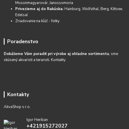
Mosonmagyarovár, Janossomoria
Privezieme aj do Rakúska:
Hainburg, Wolfsthal, Berg, Kittsee,
Edelsal
Zriaďovanie na kĺúč - fotky
Poradenstvo
Dokážeme Vám poradiť pri výrobe aj ohľadne sortimentu
, sme
skúsený akvaristi a teraristi.
Kontakty
Kontakty
AkvaShop s.r.o.
Igor Heriban
+421915272027