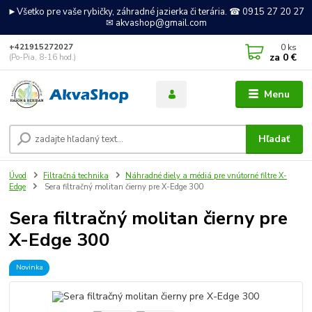
►Všetko pre vaše rybičky, záhradné jazierka či terária. ☎ 0915 27 20 27
✉ akvashop@gmail.com
0
ks
+421915272027
za
0 €
(Po-Pia, 8-16 hod.)
Menu
Hľadať
Úvod
Filtračná technika
Náhradné diely a médiá pre vnútorné filtre X-
Edge
Sera filtračný molitan čierny pre X-Edge 300
Sera filtračný molitan čierny pre
X-Edge 300
Novinka