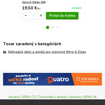
Sera X-Edge 300
Sera X-Edge
19,50 €
23,70 €
skladom
/
ks
/
k
Pridať do košíka
Tovar zaradený v kategóriách
Náhradné diely a médiá pre vnútorné filtre X-Edge
Akvaria
|
SERA CZ
|
Teraristika
|
Jewish
|
Jazierka
|
SERA SK