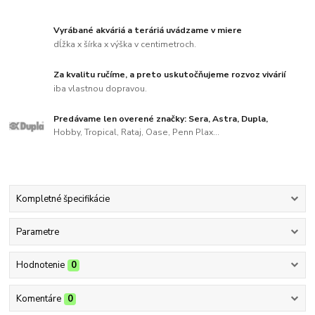
Vyrábané akváriá a teráriá uvádzame v miere
dĺžka x šírka x výška v centimetroch.
Za kvalitu ručíme, a preto uskutočňujeme rozvoz vivárií
iba vlastnou dopravou.
Predávame len overené značky: Sera, Astra, Dupla,
Hobby, Tropical, Rataj, Oase, Penn Plax...
Kompletné špecifikácie
Parametre
Hodnotenie
0
Komentáre
0