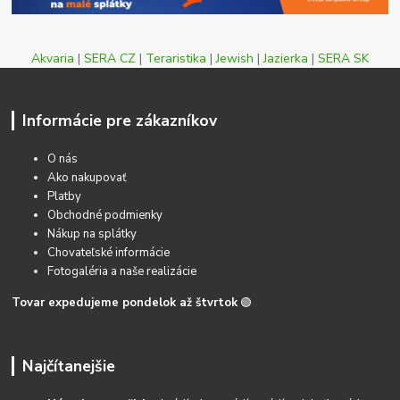
Akvaria
|
SERA CZ
|
Teraristika
|
Jewish
|
Jazierka
|
SERA SK
Informácie pre zákazníkov
O nás
Ako nakupovať
Platby
Obchodné podmienky
Nákup na splátky
Chovateľské informácie
Fotogaléria a naše realizácie
Tovar expedujeme pondelok až štvrtok
🟢
Najčítanejšie