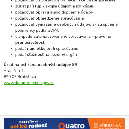
požadovať od Správcu informáciu,
aké údaje spracúva
,
získať
prístup
k svojim údajom a ich
kópiu
,
požadovať
opravu
alebo doplnenie údajov,
požadovať
obmedzenie spracúvania
,
požadovať
vymazanie osobných údajov
, ak sú splnené
podmienky podľa GDPR,
v prípade automatizovaného spracúvania – právo na
prenositeľnosť
,
podať
námietku
proti spracúvaniu,
podať
sťažnosť
na dozorný orgán:
Úrad na ochranu osobných údajov SR
Hraničná 12
820 07 Bratislava
www.dataprotection.gov.sk