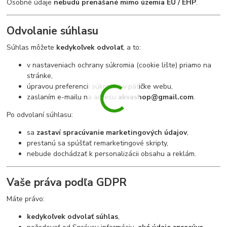
Osobné údaje
nebudú prenášané mimo územia EÚ / EHP
.
Odvolanie súhlasu
Súhlas môžete
kedykoľvek odvolať
, a to:
v nastaveniach ochrany súkromia (cookie lište) priamo na
stránke,
úpravou preferencií súkromia v pätičke webu,
zaslaním e-mailu na adresu
akvashop@gmail.com
.
Po odvolaní súhlasu:
sa
zastaví spracúvanie marketingových údajov
,
prestanú sa spúšťať remarketingové skripty,
nebude dochádzať k personalizácii obsahu a reklám.
Vaše práva podľa GDPR
Máte právo:
kedykoľvek odvolať súhlas
,