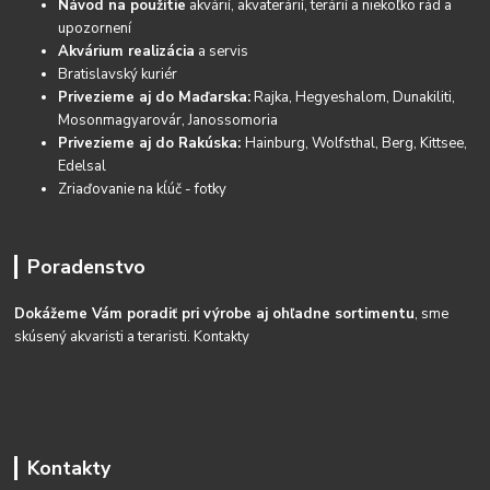
Návod na použitie
akvárií, akvaterárií, terárií a niekoľko rád a
upozornení
Akvárium realizácia
a servis
Bratislavský kuriér
Privezieme aj do Maďarska:
Rajka, Hegyeshalom, Dunakiliti,
Mosonmagyarovár, Janossomoria
Privezieme aj do Rakúska:
Hainburg, Wolfsthal, Berg, Kittsee,
Edelsal
Zriaďovanie na kĺúč - fotky
Poradenstvo
Dokážeme Vám poradiť pri výrobe aj ohľadne sortimentu
, sme
skúsený akvaristi a teraristi.
Kontakty
Kontakty